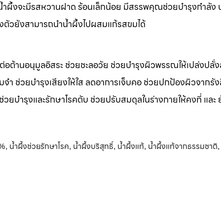
m น้ำผึ้งจะมีรสหวานฝาด ร้อนเล็กน้อย มีสรรพคุณช่วยบำรุงกำลัง 
างตัวยังสามารถนำน้ำผึ้งไปผสมแก้รสขมได้
รต่อต้านอนุมูลอิสระ ช่วยชะลอวัย ช่วยบำรุงผิวพรรณให้เปล่งปลั่ง
มจำ ช่วยบำรุงเสียงให้ใส ลดอาการเจ็บคอ ช่วยปกป้องผิวจากรัง
 ช่วยบำรุงและรักษาโรคตับ ช่วยปรับสมดุลในร่างกายให้คงที่ และ 
0%
น้ำผึ้งช่วยรักษาโรค
น้ำผึ้งบริสุทธิ์
น้ำผึ้งแท้
น้ำผึ้งแท้จากธรรมชาติ
,
,
,
,