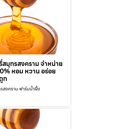
ุทธิ์สมุทรสงคราม จำหน่าย
 100% หอม หวาน อร่อย
ถูก
มุทรสงคราม ฟาร์มน้ำผึ้ง