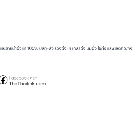
และขายน้ำผึ้งแท้ 100% ปลีก-ส่ง รวงผึ้งแท้ เกสรผึ้ง นมผึ้ง ไขผึ้ง และผลิตภัณฑ์จ
Facebook คลิก
TheThailink.com