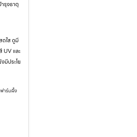
บำรุงธาตุ
สดใส ดูมี
สี UV และ
ยังมีประโย
ฟาร์มผึ้ง
,