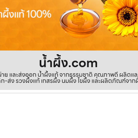
น้ำผึ้ง.com
ำหน่าย และส่งออก น้ำผึ้งแท้ จากธรรมชาติ คุณภาพดี ผลิตแ
ีก-ส่ง รวงผึ้งแท้ เกสรผึ้ง นมผึ้ง ไขผึ้ง และผลิตภัณฑ์จากผ