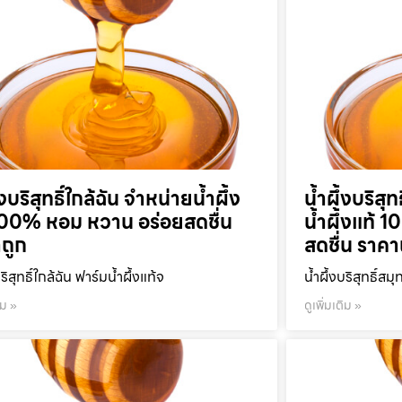
้งบริสุทธิ์ใกล้ฉัน จำหน่ายน้ำผึ้ง
น้ำผึ้งบริส
100% หอม หวาน อร่อยสดชื่น
น้ำผึ้งแท้
ถูก
สดชื่น ราคา
บริสุทธิ์ใกล้ฉัน ฟาร์มน้ำผึ้งแท้จ
น้ำผึ้งบริสุทธิ์ส
ิม »
ดูเพิ่มเติม »