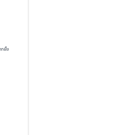
ากผึ้ง