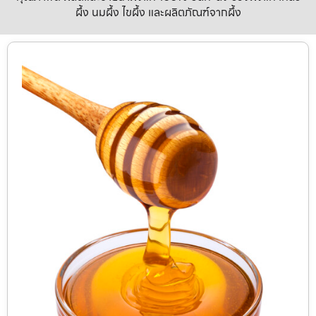
ผึ้ง นมผึ้ง ไขผึ้ง และผลิตภัณฑ์จากผึ้ง