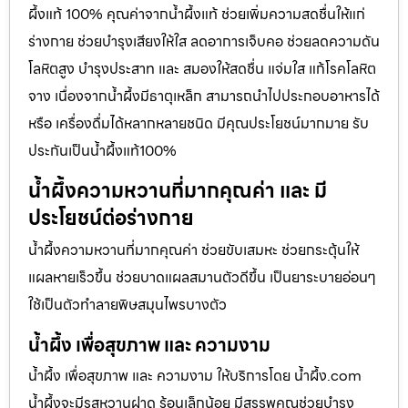
ผึ้งแท้ 100% คุณค่าจากน้ำผึ้งแท้ ช่วยเพิ่มความสดชื่นให้แก่
ร่างกาย ช่วยบำรุงเสียงให้ใส ลดอาการเจ็บคอ ช่วยลดความดัน
โลหิตสูง บำรุงประสาท และ สมองให้สดชื่น แจ่มใส แก้โรคโลหิต
จาง เนื่องจากน้ำผึ้งมีธาตุเหล็ก สามารถนำไปประกอบอาหารได้
หรือ เครื่องดื่มได้หลากหลายชนิด มีคุณประโยชน์มากมาย รับ
ประกันเป็นน้ำผึ้งแท้100%
น้ำผึ้งความหวานที่มากคุณค่า และ มี
ประโยชน์ต่อร่างกาย
น้ำผึ้งความหวานที่มากคุณค่า ช่วยขับเสมหะ ช่วยกระตุ้นให้
แผลหายเร็วขึ้น ช่วยบาดแผลสมานตัวดีขึ้น เป็นยาระบายอ่อนๆ
ใช้เป็นตัวทำลายพิษสมุนไพรบางตัว
น้ำผึ้ง เพื่อสุขภาพ และ ความงาม
น้ำผึ้ง เพื่อสุขภาพ และ ความงาม ให้บริการโดย น้ำผึ้ง.com
น้ำผึ้งจะมีรสหวานฝาด ร้อนเล็กน้อย มีสรรพคุณช่วยบำรุง