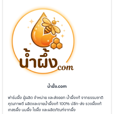
น้ำผึ้ง.com
ฟาร์มผึ้ง ผู้ผลิต จำหน่าย และส่งออก น้ำผึ้งแท้ จากธรรมชาติ
คุณภาพดี ผลิตและขายน้ำผึ้งแท้ 100% ปลีก-ส่ง รวงผึ้งแท้
เกสรผึ้ง นมผึ้ง ไขผึ้ง และผลิตภัณฑ์จากผึ้ง