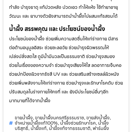
กำลัง บำรุงธาตุ แก้ปวดหลัง ปวดเอว ทำให้แห้ง ใช้ทำยาอายุ
วัฒนะ และ ยาบางตัวยังสามารถนำน้ำผึ้งไปผสมแก้รสขมได้
น้ำผึ้ง สรรพคุณ และ ประโยชน์ของน้ำผึ้ง
ประโยชน์ของน้ำผึ้ง ช่วยเพิ่มความสดชื่นให้แก่ร่างกาย มีสาร
ต่อต้านอนุมูลอิสระ ช่วยชะลอวัย ช่วยบำรุงผิวพรรณให้
เปล่งปลั่งสดใส ดูมีน้ำมีนวลเป็นธรรมชาติ ช่วยบำรุงสมอง
ช่วยในเรื่องของความจำ ช่วยบำรุงเสียงให้ใส ลดอาการเจ็บคอ
ช่วยปกป้องผิวจากรังสี UV และ ช่วยเสริมสร้างเซลล์ผิวหนัง
ช่วยเพิ่มพลังงานให้แก่ร่างกาย ช่วยบำรุงและรักษาโรคตับ ช่วย
ปรับสมดุลในร่างกายให้คงที่ และ ยังมีประโยชน์อื่นๆอีก
มากมายที่ได้จากน้ำผึ้ง
ขายน้ำผึ้ง
ขายน้ำผึ้งนครศรีธรรมราช
ขายส่งน้ำผึ้ง
,
,
,
จำหน่ายน้ำผึ้งแท้100%
น้ำผึ้งช่วยรักษาโรค
น้ำผึ้ง
,
,
บริสุทธิ์
น้ำผึ้งแท้
น้ำผึ้งแท้จากธรรมชาติ
ฟาร์มผึ้ง
,
,
,