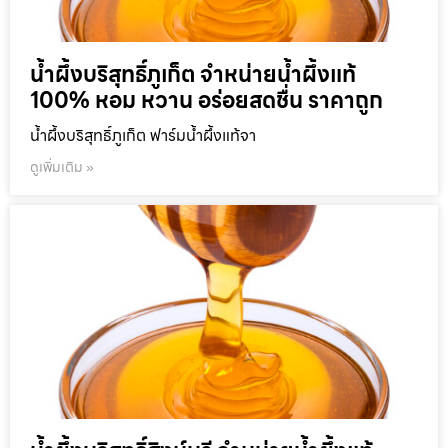
น้ำผึ้งบริสุทธิ์ภูเก็ต จำหน่ายน้ำผึ้งแท้
100% หอม หวาน อร่อยสดชื่น ราคาถูก
น้ำผึ้งบริสุทธิ์ภูเก็ต ฟาร์มน้ำผึ้งแท้จา
ดูเพิ่มเติม »