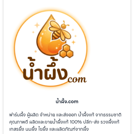
น้ำผึ้ง.com
ฟาร์มผึ้ง ผู้ผลิต จำหน่าย และส่งออก น้ำผึ้งแท้ จากธรรมชาติ
คุณภาพดี ผลิตและขายน้ำผึ้งแท้ 100% ปลีก-ส่ง รวงผึ้งแท้
เกสรผึ้ง นมผึ้ง ไขผึ้ง และผลิตภัณฑ์จากผึ้ง