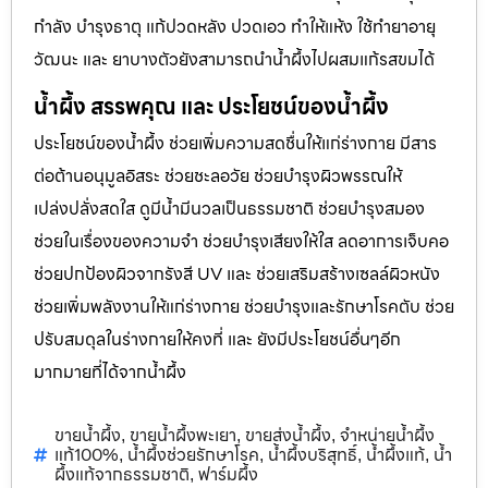
กำลัง บำรุงธาตุ แก้ปวดหลัง ปวดเอว ทำให้แห้ง ใช้ทำยาอายุ
วัฒนะ และ ยาบางตัวยังสามารถนำน้ำผึ้งไปผสมแก้รสขมได้
น้ำผึ้ง สรรพคุณ และ ประโยชน์ของน้ำผึ้ง
ประโยชน์ของน้ำผึ้ง ช่วยเพิ่มความสดชื่นให้แก่ร่างกาย มีสาร
ต่อต้านอนุมูลอิสระ ช่วยชะลอวัย ช่วยบำรุงผิวพรรณให้
เปล่งปลั่งสดใส ดูมีน้ำมีนวลเป็นธรรมชาติ ช่วยบำรุงสมอง
ช่วยในเรื่องของความจำ ช่วยบำรุงเสียงให้ใส ลดอาการเจ็บคอ
ช่วยปกป้องผิวจากรังสี UV และ ช่วยเสริมสร้างเซลล์ผิวหนัง
ช่วยเพิ่มพลังงานให้แก่ร่างกาย ช่วยบำรุงและรักษาโรคตับ ช่วย
ปรับสมดุลในร่างกายให้คงที่ และ ยังมีประโยชน์อื่นๆอีก
มากมายที่ได้จากน้ำผึ้ง
ขายน้ำผึ้ง
ขายน้ำผึ้งพะเยา
ขายส่งน้ำผึ้ง
จำหน่ายน้ำผึ้ง
,
,
,
แท้100%
น้ำผึ้งช่วยรักษาโรค
น้ำผึ้งบริสุทธิ์
น้ำผึ้งแท้
น้ำ
,
,
,
,
ผึ้งแท้จากธรรมชาติ
ฟาร์มผึ้ง
,