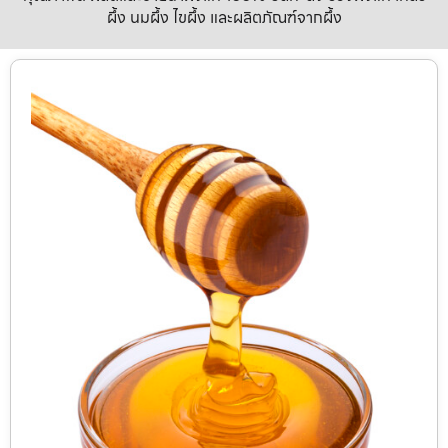
ผึ้ง นมผึ้ง ไขผึ้ง และผลิตภัณฑ์จากผึ้ง