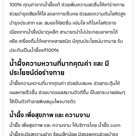
100% คุณค่าจากน้ำผึ้งแท้ ช่วยเพิ่มความสดชื่นให้แก่ร่างกาย
ช่วยบำรุงเสียงให้ใส ลดอาการเจ็บคอ ช่วยลดความดันโลหิตสูง
บำรุงประสาท และ สมองให้สดชื่น แจ่มใส แก้โรคโลหิตจาง
เนื่องจากน้ำผึ้งมีธาตุเหล็ก สามารถนำไปประกอบอาหารได้
หรือ เครื่องดื่มได้หลากหลายชนิด มีคุณประโยชน์มากมาย รับ
ประกันเป็นน้ำผึ้งแท้100%
น้ำผึ้งความหวานที่มากคุณค่า และ มี
ประโยชน์ต่อร่างกาย
น้ำผึ้งความหวานที่มากคุณค่า ช่วยขับเสมหะ ช่วยกระตุ้นให้
แผลหายเร็วขึ้น ช่วยบาดแผลสมานตัวดีขึ้น เป็นยาระบายอ่อนๆ
ใช้เป็นตัวทำลายพิษสมุนไพรบางตัว
น้ำผึ้ง เพื่อสุขภาพ และ ความงาม
น้ำผึ้ง เพื่อสุขภาพ และ ความงาม ให้บริการโดย น้ำผึ้ง.com
น้ำผึ้งจะมีรสหวานฝาด ร้อนเล็กน้อย มีสรรพคุณช่วยบำรุง