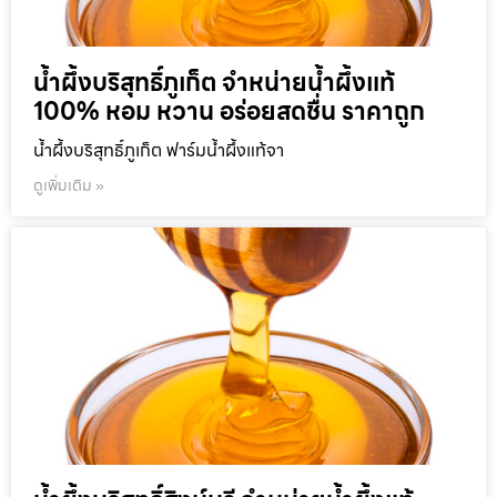
น้ำผึ้งบริสุทธิ์ภูเก็ต จำหน่ายน้ำผึ้งแท้
100% หอม หวาน อร่อยสดชื่น ราคาถูก
น้ำผึ้งบริสุทธิ์ภูเก็ต ฟาร์มน้ำผึ้งแท้จา
ดูเพิ่มเติม »