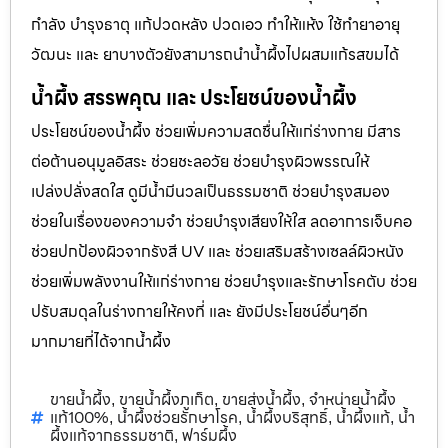
กำลัง บำรุงธาตุ แก้ปวดหลัง ปวดเอว ทำให้แห้ง ใช้ทำยาอายุ
วัฒนะ และ ยาบางตัวยังสามารถนำน้ำผึ้งไปผสมแก้รสขมได้
น้ำผึ้ง สรรพคุณ และ ประโยชน์ของน้ำผึ้ง
ประโยชน์ของน้ำผึ้ง ช่วยเพิ่มความสดชื่นให้แก่ร่างกาย มีสาร
ต่อต้านอนุมูลอิสระ ช่วยชะลอวัย ช่วยบำรุงผิวพรรณให้
เปล่งปลั่งสดใส ดูมีน้ำมีนวลเป็นธรรมชาติ ช่วยบำรุงสมอง
ช่วยในเรื่องของความจำ ช่วยบำรุงเสียงให้ใส ลดอาการเจ็บคอ
ช่วยปกป้องผิวจากรังสี UV และ ช่วยเสริมสร้างเซลล์ผิวหนัง
ช่วยเพิ่มพลังงานให้แก่ร่างกาย ช่วยบำรุงและรักษาโรคตับ ช่วย
ปรับสมดุลในร่างกายให้คงที่ และ ยังมีประโยชน์อื่นๆอีก
มากมายที่ได้จากน้ำผึ้ง
ขายน้ำผึ้ง
ขายน้ำผึ้งภูเก็ต
ขายส่งน้ำผึ้ง
จำหน่ายน้ำผึ้ง
,
,
,
แท้100%
น้ำผึ้งช่วยรักษาโรค
น้ำผึ้งบริสุทธิ์
น้ำผึ้งแท้
น้ำ
,
,
,
,
ผึ้งแท้จากธรรมชาติ
ฟาร์มผึ้ง
,