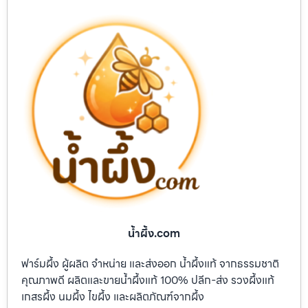
น้ำผึ้ง.com
ฟาร์มผึ้ง ผู้ผลิต จำหน่าย และส่งออก น้ำผึ้งแท้ จากธรรมชาติ
คุณภาพดี ผลิตและขายน้ำผึ้งแท้ 100% ปลีก-ส่ง รวงผึ้งแท้
เกสรผึ้ง นมผึ้ง ไขผึ้ง และผลิตภัณฑ์จากผึ้ง