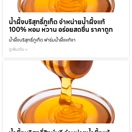
น้ำผึ้งบริสุทธิ์ภูเก็ต จำหน่ายน้ำผึ้งแท้
100% หอม หวาน อร่อยสดชื่น ราคาถูก
น้ำผึ้งบริสุทธิ์ภูเก็ต ฟาร์มน้ำผึ้งแท้จา
ดูเพิ่มเติม »