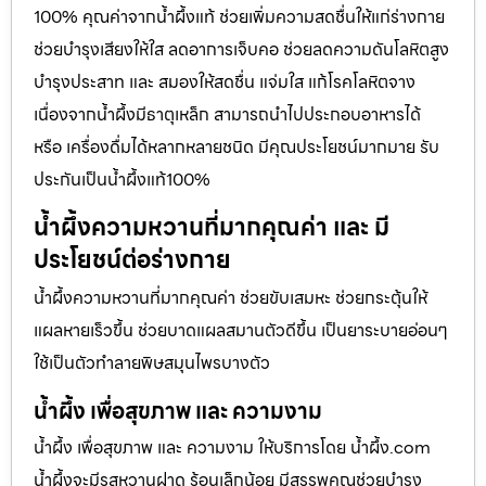
100% คุณค่าจากน้ำผึ้งแท้ ช่วยเพิ่มความสดชื่นให้แก่ร่างกาย
ช่วยบำรุงเสียงให้ใส ลดอาการเจ็บคอ ช่วยลดความดันโลหิตสูง
บำรุงประสาท และ สมองให้สดชื่น แจ่มใส แก้โรคโลหิตจาง
เนื่องจากน้ำผึ้งมีธาตุเหล็ก สามารถนำไปประกอบอาหารได้
หรือ เครื่องดื่มได้หลากหลายชนิด มีคุณประโยชน์มากมาย รับ
ประกันเป็นน้ำผึ้งแท้100%
น้ำผึ้งความหวานที่มากคุณค่า และ มี
ประโยชน์ต่อร่างกาย
น้ำผึ้งความหวานที่มากคุณค่า ช่วยขับเสมหะ ช่วยกระตุ้นให้
แผลหายเร็วขึ้น ช่วยบาดแผลสมานตัวดีขึ้น เป็นยาระบายอ่อนๆ
ใช้เป็นตัวทำลายพิษสมุนไพรบางตัว
น้ำผึ้ง เพื่อสุขภาพ และ ความงาม
น้ำผึ้ง เพื่อสุขภาพ และ ความงาม ให้บริการโดย น้ำผึ้ง.com
น้ำผึ้งจะมีรสหวานฝาด ร้อนเล็กน้อย มีสรรพคุณช่วยบำรุง