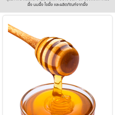
ผึ้ง นมผึ้ง ไขผึ้ง และผลิตภัณฑ์จากผึ้ง