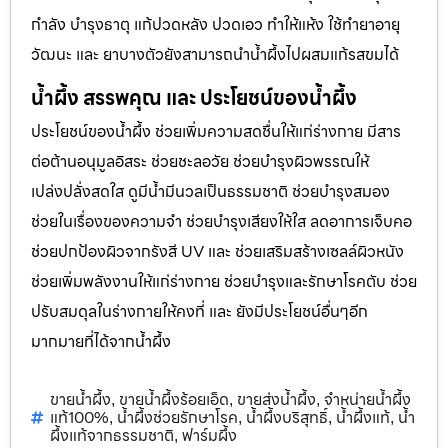
กำลัง บำรุงธาตุ แก้ปวดหลัง ปวดเอว ทำให้แห้ง ใช้ทำยาอายุ
วัฒนะ และ ยาบางตัวยังสามารถนำน้ำผึ้งไปผสมแก้รสขมได้
น้ำผึ้ง สรรพคุณ และ ประโยชน์ของน้ำผึ้ง
ประโยชน์ของน้ำผึ้ง ช่วยเพิ่มความสดชื่นให้แก่ร่างกาย มีสาร
ต่อต้านอนุมูลอิสระ ช่วยชะลอวัย ช่วยบำรุงผิวพรรณให้
เปล่งปลั่งสดใส ดูมีน้ำมีนวลเป็นธรรมชาติ ช่วยบำรุงสมอง
ช่วยในเรื่องของความจำ ช่วยบำรุงเสียงให้ใส ลดอาการเจ็บคอ
ช่วยปกป้องผิวจากรังสี UV และ ช่วยเสริมสร้างเซลล์ผิวหนัง
ช่วยเพิ่มพลังงานให้แก่ร่างกาย ช่วยบำรุงและรักษาโรคตับ ช่วย
ปรับสมดุลในร่างกายให้คงที่ และ ยังมีประโยชน์อื่นๆอีก
มากมายที่ได้จากน้ำผึ้ง
ขายน้ำผึ้ง
ขายน้ำผึ้งร้อยเอ็ด
ขายส่งน้ำผึ้ง
จำหน่ายน้ำผึ้ง
,
,
,
แท้100%
น้ำผึ้งช่วยรักษาโรค
น้ำผึ้งบริสุทธิ์
น้ำผึ้งแท้
น้ำ
,
,
,
,
ผึ้งแท้จากธรรมชาติ
ฟาร์มผึ้ง
,