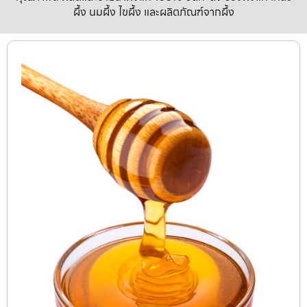
ผึ้ง นมผึ้ง ไขผึ้ง และผลิตภัณฑ์จากผึ้ง