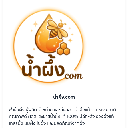
น้ำผึ้ง.com
ฟาร์มผึ้ง ผู้ผลิต จำหน่าย และส่งออก น้ำผึ้งแท้ จากธรรมชาติ
คุณภาพดี ผลิตและขายน้ำผึ้งแท้ 100% ปลีก-ส่ง รวงผึ้งแท้
เกสรผึ้ง นมผึ้ง ไขผึ้ง และผลิตภัณฑ์จากผึ้ง