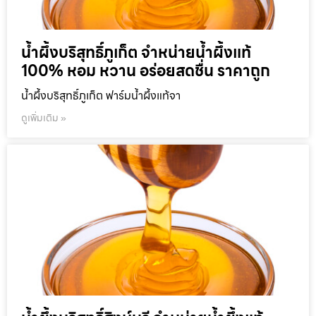
น้ำผึ้งบริสุทธิ์ภูเก็ต จำหน่ายน้ำผึ้งแท้
100% หอม หวาน อร่อยสดชื่น ราคาถูก
น้ำผึ้งบริสุทธิ์ภูเก็ต ฟาร์มน้ำผึ้งแท้จา
ดูเพิ่มเติม »