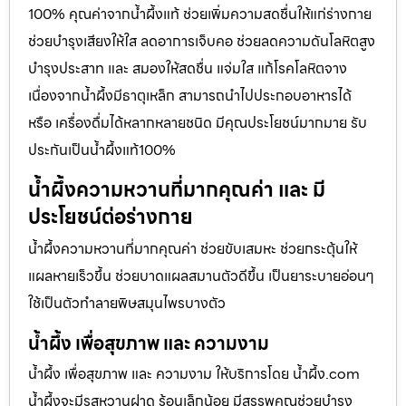
100% คุณค่าจากน้ำผึ้งแท้ ช่วยเพิ่มความสดชื่นให้แก่ร่างกาย
ช่วยบำรุงเสียงให้ใส ลดอาการเจ็บคอ ช่วยลดความดันโลหิตสูง
บำรุงประสาท และ สมองให้สดชื่น แจ่มใส แก้โรคโลหิตจาง
เนื่องจากน้ำผึ้งมีธาตุเหล็ก สามารถนำไปประกอบอาหารได้
หรือ เครื่องดื่มได้หลากหลายชนิด มีคุณประโยชน์มากมาย รับ
ประกันเป็นน้ำผึ้งแท้100%
น้ำผึ้งความหวานที่มากคุณค่า และ มี
ประโยชน์ต่อร่างกาย
น้ำผึ้งความหวานที่มากคุณค่า ช่วยขับเสมหะ ช่วยกระตุ้นให้
แผลหายเร็วขึ้น ช่วยบาดแผลสมานตัวดีขึ้น เป็นยาระบายอ่อนๆ
ใช้เป็นตัวทำลายพิษสมุนไพรบางตัว
น้ำผึ้ง เพื่อสุขภาพ และ ความงาม
น้ำผึ้ง เพื่อสุขภาพ และ ความงาม ให้บริการโดย น้ำผึ้ง.com
น้ำผึ้งจะมีรสหวานฝาด ร้อนเล็กน้อย มีสรรพคุณช่วยบำรุง