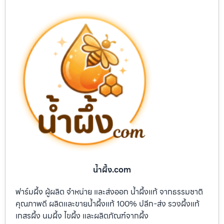
น้ำผึ้ง.com
ฟาร์มผึ้ง ผู้ผลิต จำหน่าย และส่งออก น้ำผึ้งแท้ จากธรรมชาติ
คุณภาพดี ผลิตและขายน้ำผึ้งแท้ 100% ปลีก-ส่ง รวงผึ้งแท้
เกสรผึ้ง นมผึ้ง ไขผึ้ง และผลิตภัณฑ์จากผึ้ง