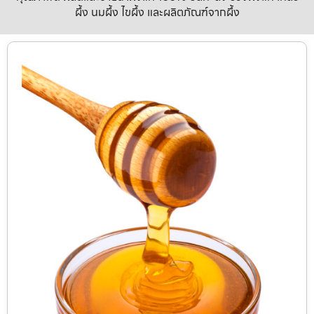
ผึ้ง นมผึ้ง ไขผึ้ง และผลิตภัณฑ์จากผึ้ง