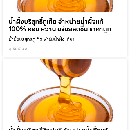
น้ำผึ้งบริสุทธิ์ภูเก็ต จำหน่ายน้ำผึ้งแท้
100% หอม หวาน อร่อยสดชื่น ราคาถูก
น้ำผึ้งบริสุทธิ์ภูเก็ต ฟาร์มน้ำผึ้งแท้จา
ดูเพิ่มเติม »