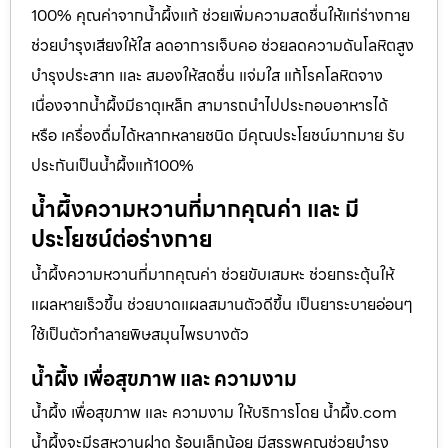
100% คุณค่าจากน้ำผึ้งแท้ ช่วยเพิ่มความสดชื่นให้แก่ร่างกาย
ช่วยบำรุงเสียงให้ใส ลดอาการเจ็บคอ ช่วยลดความดันโลหิตสูง
บำรุงประสาท และ สมองให้สดชื่น แจ่มใส แก้โรคโลหิตจาง
เนื่องจากน้ำผึ้งมีธาตุเหล็ก สามารถนำไปประกอบอาหารได้
หรือ เครื่องดื่มได้หลากหลายชนิด มีคุณประโยชน์มากมาย รับ
ประกันเป็นน้ำผึ้งแท้100%
น้ำผึ้งความหวานที่มากคุณค่า และ มี
ประโยชน์ต่อร่างกาย
น้ำผึ้งความหวานที่มากคุณค่า ช่วยขับเสมหะ ช่วยกระตุ้นให้
แผลหายเร็วขึ้น ช่วยบาดแผลสมานตัวดีขึ้น เป็นยาระบายอ่อนๆ
ใช้เป็นตัวทำลายพิษสมุนไพรบางตัว
น้ำผึ้ง เพื่อสุขภาพ และ ความงาม
น้ำผึ้ง เพื่อสุขภาพ และ ความงาม ให้บริการโดย น้ำผึ้ง.com
น้ำผึ้งจะมีรสหวานฝาด ร้อนเล็กน้อย มีสรรพคุณช่วยบำรุง