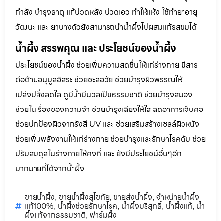
กำลัง บำรุงธาตุ แก้ปวดหลัง ปวดเอว ทำให้แห้ง ใช้ทำยาอายุ
วัฒนะ และ ยาบางตัวยังสามารถนำน้ำผึ้งไปผสมแก้รสขมได้
น้ำผึ้ง สรรพคุณ และ ประโยชน์ของน้ำผึ้ง
ประโยชน์ของน้ำผึ้ง ช่วยเพิ่มความสดชื่นให้แก่ร่างกาย มีสาร
ต่อต้านอนุมูลอิสระ ช่วยชะลอวัย ช่วยบำรุงผิวพรรณให้
เปล่งปลั่งสดใส ดูมีน้ำมีนวลเป็นธรรมชาติ ช่วยบำรุงสมอง
ช่วยในเรื่องของความจำ ช่วยบำรุงเสียงให้ใส ลดอาการเจ็บคอ
ช่วยปกป้องผิวจากรังสี UV และ ช่วยเสริมสร้างเซลล์ผิวหนัง
ช่วยเพิ่มพลังงานให้แก่ร่างกาย ช่วยบำรุงและรักษาโรคตับ ช่วย
ปรับสมดุลในร่างกายให้คงที่ และ ยังมีประโยชน์อื่นๆอีก
มากมายที่ได้จากน้ำผึ้ง
ขายน้ำผึ้ง
ขายน้ำผึ้งสุโขทัย
ขายส่งน้ำผึ้ง
จำหน่ายน้ำผึ้ง
,
,
,
แท้100%
น้ำผึ้งช่วยรักษาโรค
น้ำผึ้งบริสุทธิ์
น้ำผึ้งแท้
น้ำ
,
,
,
,
ผึ้งแท้จากธรรมชาติ
ฟาร์มผึ้ง
,