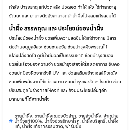
กำลัง บำรุงธาตุ แก้ปวดหลัง ปวดเอว ทำให้แห้ง ใช้ทำยาอายุ
วัฒนะ และ ยาบางตัวยังสามารถนำน้ำผึ้งไปผสมแก้รสขมได้
น้ำผึ้ง สรรพคุณ และ ประโยชน์ของน้ำผึ้ง
ประโยชน์ของน้ำผึ้ง ช่วยเพิ่มความสดชื่นให้แก่ร่างกาย มีสาร
ต่อต้านอนุมูลอิสระ ช่วยชะลอวัย ช่วยบำรุงผิวพรรณให้
เปล่งปลั่งสดใส ดูมีน้ำมีนวลเป็นธรรมชาติ ช่วยบำรุงสมอง
ช่วยในเรื่องของความจำ ช่วยบำรุงเสียงให้ใส ลดอาการเจ็บคอ
ช่วยปกป้องผิวจากรังสี UV และ ช่วยเสริมสร้างเซลล์ผิวหนัง
ช่วยเพิ่มพลังงานให้แก่ร่างกาย ช่วยบำรุงและรักษาโรคตับ ช่วย
ปรับสมดุลในร่างกายให้คงที่ และ ยังมีประโยชน์อื่นๆอีก
มากมายที่ได้จากน้ำผึ้ง
ขายน้ำผึ้ง
ขายน้ำผึ้งหนองบัวลำภู
ขายส่งน้ำผึ้ง
จำหน่าย
,
,
,
น้ำผึ้งแท้100%
น้ำผึ้งช่วยรักษาโรค
น้ำผึ้งบริสุทธิ์
น้ำผึ้ง
,
,
,
แท้
น้ำผึ้งแท้จากธรรมชาติ
ฟาร์มผึ้ง
,
,