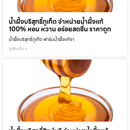
น้ำผึ้งบริสุทธิ์ภูเก็ต จำหน่ายน้ำผึ้งแท้
100% หอม หวาน อร่อยสดชื่น ราคาถูก
น้ำผึ้งบริสุทธิ์ภูเก็ต ฟาร์มน้ำผึ้งแท้จา
ดูเพิ่มเติม »