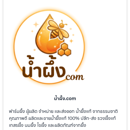
น้ำผึ้ง.com
ฟาร์มผึ้ง ผู้ผลิต จำหน่าย และส่งออก น้ำผึ้งแท้ จากธรรมชาติ
คุณภาพดี ผลิตและขายน้ำผึ้งแท้ 100% ปลีก-ส่ง รวงผึ้งแท้
เกสรผึ้ง นมผึ้ง ไขผึ้ง และผลิตภัณฑ์จากผึ้ง