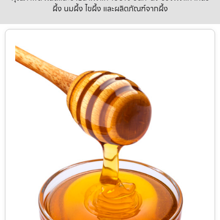
ผึ้ง นมผึ้ง ไขผึ้ง และผลิตภัณฑ์จากผึ้ง