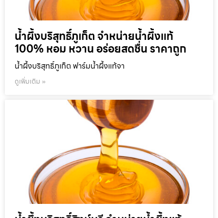
น้ำผึ้งบริสุทธิ์ภูเก็ต จำหน่ายน้ำผึ้งแท้
100% หอม หวาน อร่อยสดชื่น ราคาถูก
น้ำผึ้งบริสุทธิ์ภูเก็ต ฟาร์มน้ำผึ้งแท้จา
ดูเพิ่มเติม »