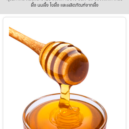
ผึ้ง นมผึ้ง ไขผึ้ง และผลิตภัณฑ์จากผึ้ง