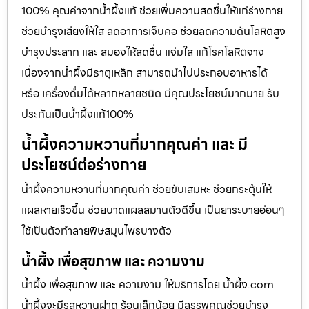
100% คุณค่าจากน้ำผึ้งแท้ ช่วยเพิ่มความสดชื่นให้แก่ร่างกาย
ช่วยบำรุงเสียงให้ใส ลดอาการเจ็บคอ ช่วยลดความดันโลหิตสูง
บำรุงประสาท และ สมองให้สดชื่น แจ่มใส แก้โรคโลหิตจาง
เนื่องจากน้ำผึ้งมีธาตุเหล็ก สามารถนำไปประกอบอาหารได้
หรือ เครื่องดื่มได้หลากหลายชนิด มีคุณประโยชน์มากมาย รับ
ประกันเป็นน้ำผึ้งแท้100%
น้ำผึ้งความหวานที่มากคุณค่า และ มี
ประโยชน์ต่อร่างกาย
น้ำผึ้งความหวานที่มากคุณค่า ช่วยขับเสมหะ ช่วยกระตุ้นให้
แผลหายเร็วขึ้น ช่วยบาดแผลสมานตัวดีขึ้น เป็นยาระบายอ่อนๆ
ใช้เป็นตัวทำลายพิษสมุนไพรบางตัว
น้ำผึ้ง เพื่อสุขภาพ และ ความงาม
น้ำผึ้ง เพื่อสุขภาพ และ ความงาม ให้บริการโดย น้ำผึ้ง.com
น้ำผึ้งจะมีรสหวานฝาด ร้อนเล็กน้อย มีสรรพคุณช่วยบำรุง