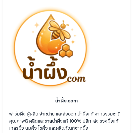
น้ำผึ้ง.com
ฟาร์มผึ้ง ผู้ผลิต จำหน่าย และส่งออก น้ำผึ้งแท้ จากธรรมชาติ
คุณภาพดี ผลิตและขายน้ำผึ้งแท้ 100% ปลีก-ส่ง รวงผึ้งแท้
เกสรผึ้ง นมผึ้ง ไขผึ้ง และผลิตภัณฑ์จากผึ้ง