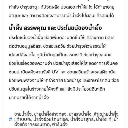
กำลัง บำรุงธาตุ แก้ปวดหลัง ปวดเอว ทำให้แห้ง ใช้ทำยาอายุ
วัฒนะ และ ยาบางตัวยังสามารถนำน้ำผึ้งไปผสมแก้รสขมได้
น้ำผึ้ง สรรพคุณ และ ประโยชน์ของน้ำผึ้ง
ประโยชน์ของน้ำผึ้ง ช่วยเพิ่มความสดชื่นให้แก่ร่างกาย มีสาร
ต่อต้านอนุมูลอิสระ ช่วยชะลอวัย ช่วยบำรุงผิวพรรณให้
เปล่งปลั่งสดใส ดูมีน้ำมีนวลเป็นธรรมชาติ ช่วยบำรุงสมอง
ช่วยในเรื่องของความจำ ช่วยบำรุงเสียงให้ใส ลดอาการเจ็บคอ
ช่วยปกป้องผิวจากรังสี UV และ ช่วยเสริมสร้างเซลล์ผิวหนัง
ช่วยเพิ่มพลังงานให้แก่ร่างกาย ช่วยบำรุงและรักษาโรคตับ ช่วย
ปรับสมดุลในร่างกายให้คงที่ และ ยังมีประโยชน์อื่นๆอีก
มากมายที่ได้จากน้ำผึ้ง
ขายน้ำผึ้ง
ขายน้ำผึ้งอ่างทอง
ขายส่งน้ำผึ้ง
จำหน่ายน้ำผึ้ง
,
,
,
แท้100%
น้ำผึ้งช่วยรักษาโรค
น้ำผึ้งบริสุทธิ์
น้ำผึ้งแท้
น้ำ
,
,
,
,
ผึ้งแท้จากธรรมชาติ
ฟาร์มผึ้ง
,