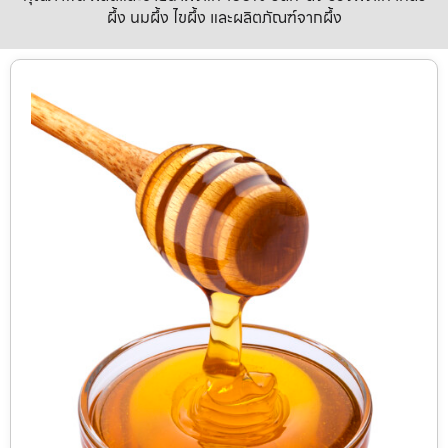
ผึ้ง นมผึ้ง ไขผึ้ง และผลิตภัณฑ์จากผึ้ง