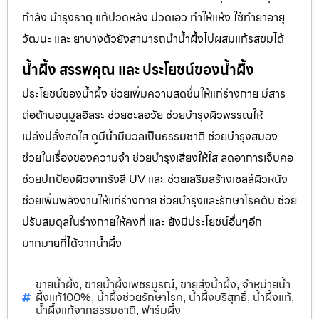
กำลัง บำรุงธาตุ แก้ปวดหลัง ปวดเอว ทำให้แห้ง ใช้ทำยาอายุ
วัฒนะ และ ยาบางตัวยังสามารถนำน้ำผึ้งไปผสมแก้รสขมได้
น้ำผึ้ง สรรพคุณ และ ประโยชน์ของน้ำผึ้ง
ประโยชน์ของน้ำผึ้ง ช่วยเพิ่มความสดชื่นให้แก่ร่างกาย มีสาร
ต่อต้านอนุมูลอิสระ ช่วยชะลอวัย ช่วยบำรุงผิวพรรณให้
เปล่งปลั่งสดใส ดูมีน้ำมีนวลเป็นธรรมชาติ ช่วยบำรุงสมอง
ช่วยในเรื่องของความจำ ช่วยบำรุงเสียงให้ใส ลดอาการเจ็บคอ
ช่วยปกป้องผิวจากรังสี UV และ ช่วยเสริมสร้างเซลล์ผิวหนัง
ช่วยเพิ่มพลังงานให้แก่ร่างกาย ช่วยบำรุงและรักษาโรคตับ ช่วย
ปรับสมดุลในร่างกายให้คงที่ และ ยังมีประโยชน์อื่นๆอีก
มากมายที่ได้จากน้ำผึ้ง
ขายน้ำผึ้ง
ขายน้ำผึ้งเพชรบูรณ์
ขายส่งน้ำผึ้ง
จำหน่ายน้ำ
,
,
,
ผึ้งแท้100%
น้ำผึ้งช่วยรักษาโรค
น้ำผึ้งบริสุทธิ์
น้ำผึ้งแท้
,
,
,
,
น้ำผึ้งแท้จากธรรมชาติ
ฟาร์มผึ้ง
,