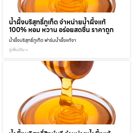
น้ำผึ้งบริสุทธิ์ภูเก็ต จำหน่ายน้ำผึ้งแท้
100% หอม หวาน อร่อยสดชื่น ราคาถูก
น้ำผึ้งบริสุทธิ์ภูเก็ต ฟาร์มน้ำผึ้งแท้จา
ดูเพิ่มเติม »