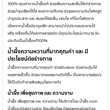
100% คุณค่าจากน้ำผึ้งแท้ ช่วยเพิ่มความสดชื่นให้แก่ร่างกาย
ช่วยบำรุงเสียงให้ใส ลดอาการเจ็บคอ ช่วยลดความดันโลหิตสูง
บำรุงประสาท และ สมองให้สดชื่น แจ่มใส แก้โรคโลหิตจาง
เนื่องจากน้ำผึ้งมีธาตุเหล็ก สามารถนำไปประกอบอาหารได้
หรือ เครื่องดื่มได้หลากหลายชนิด มีคุณประโยชน์มากมาย รับ
ประกันเป็นน้ำผึ้งแท้100%
น้ำผึ้งความหวานที่มากคุณค่า และ มี
ประโยชน์ต่อร่างกาย
น้ำผึ้งความหวานที่มากคุณค่า ช่วยขับเสมหะ ช่วยกระตุ้นให้
แผลหายเร็วขึ้น ช่วยบาดแผลสมานตัวดีขึ้น เป็นยาระบายอ่อนๆ
ใช้เป็นตัวทำลายพิษสมุนไพรบางตัว
น้ำผึ้ง เพื่อสุขภาพ และ ความงาม
น้ำผึ้ง เพื่อสุขภาพ และ ความงาม ให้บริการโดย น้ำผึ้ง.com
น้ำผึ้งจะมีรสหวานฝาด ร้อนเล็กน้อย มีสรรพคุณช่วยบำรุง