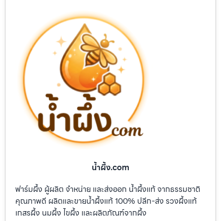
น้ำผึ้ง.com
ฟาร์มผึ้ง ผู้ผลิต จำหน่าย และส่งออก น้ำผึ้งแท้ จากธรรมชาติ
คุณภาพดี ผลิตและขายน้ำผึ้งแท้ 100% ปลีก-ส่ง รวงผึ้งแท้
เกสรผึ้ง นมผึ้ง ไขผึ้ง และผลิตภัณฑ์จากผึ้ง