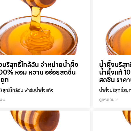
้งบริสุทธิ์ใกล้ฉัน จำหน่ายน้ำผึ้ง
น้ำผึ้งบริส
100% หอม หวาน อร่อยสดชื่น
น้ำผึ้งแท้
ถูก
สดชื่น ราคา
บริสุทธิ์ใกล้ฉัน ฟาร์มน้ำผึ้งแท้จ
น้ำผึ้งบริสุทธิ์ส
ิม »
ดูเพิ่มเติม »