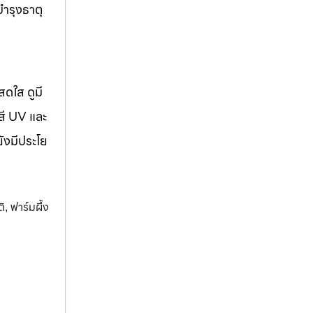
บำรุงธาตุ
สดใส ดูมี
สี UV และ
ยังมีประโย
ติ
ฟาร์มผึ้ง
,