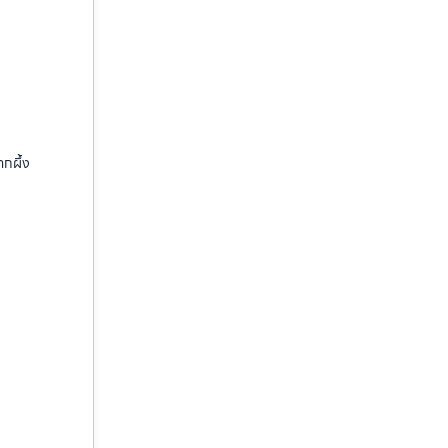
ากผึ้ง