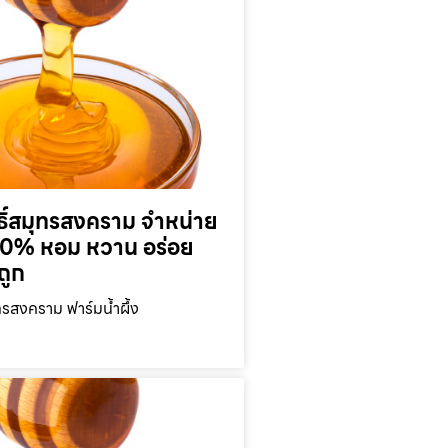
ุทธิ์สมุทรสงคราม จำหน่าย
 100% หอม หวาน อร่อย
ถูก
มุทรสงคราม ฟาร์มน้ำผึ้ง