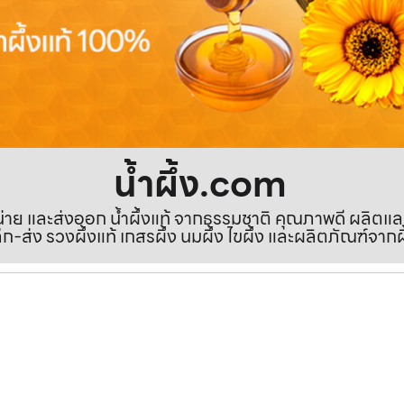
น้ำผึ้ง.com
ำหน่าย และส่งออก น้ำผึ้งแท้ จากธรรมชาติ คุณภาพดี ผลิตแ
ีก-ส่ง รวงผึ้งแท้ เกสรผึ้ง นมผึ้ง ไขผึ้ง และผลิตภัณฑ์จากผ