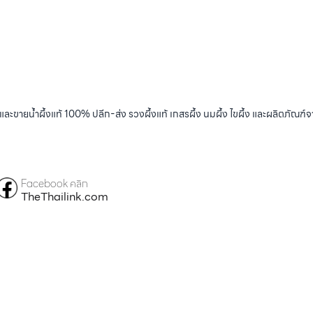
และขายน้ำผึ้งแท้ 100% ปลีก-ส่ง รวงผึ้งแท้ เกสรผึ้ง นมผึ้ง ไขผึ้ง และผลิตภัณฑ์จ
Facebook คลิก
TheThailink.com