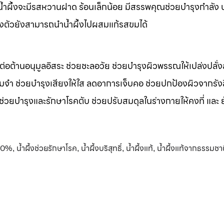
m น้ำผึ้งจะมีรสหวานฝาด ร้อนเล็กน้อย มีสรรพคุณช่วยบำรุงกำลัง 
างตัวยังสามารถนำน้ำผึ้งไปผสมแก้รสขมได้
รต่อต้านอนุมูลอิสระ ช่วยชะลอวัย ช่วยบำรุงผิวพรรณให้เปล่งปลั่ง
มจำ ช่วยบำรุงเสียงให้ใส ลดอาการเจ็บคอ ช่วยปกป้องผิวจากรัง
 ช่วยบำรุงและรักษาโรคตับ ช่วยปรับสมดุลในร่างกายให้คงที่ และ 
100%
น้ำผึ้งช่วยรักษาโรค
น้ำผึ้งบริสุทธิ์
น้ำผึ้งแท้
น้ำผึ้งแท้จากธรรมชา
,
,
,
,