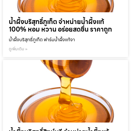
น้ำผึ้งบริสุทธิ์ภูเก็ต จำหน่ายน้ำผึ้งแท้
100% หอม หวาน อร่อยสดชื่น ราคาถูก
น้ำผึ้งบริสุทธิ์ภูเก็ต ฟาร์มน้ำผึ้งแท้จา
ดูเพิ่มเติม »