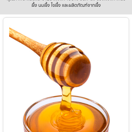
ผึ้ง นมผึ้ง ไขผึ้ง และผลิตภัณฑ์จากผึ้ง