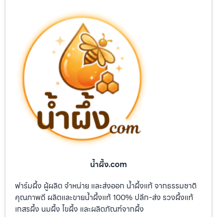
น้ำผึ้ง.com
ฟาร์มผึ้ง ผู้ผลิต จำหน่าย และส่งออก น้ำผึ้งแท้ จากธรรมชาติ
คุณภาพดี ผลิตและขายน้ำผึ้งแท้ 100% ปลีก-ส่ง รวงผึ้งแท้
เกสรผึ้ง นมผึ้ง ไขผึ้ง และผลิตภัณฑ์จากผึ้ง