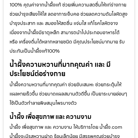
100% คุณค่าจากน้ำผึ้งแท้ ช่วยเพิ่มความสดชื่นให้แก่ร่างกาย
ช่วยบำรุงเสียงให้ใส ลดอาการเจ็บคอ ช่วยลดความดันโลหิตสูง
บำรุงประสาท และ สมองให้สดชื่น แจ่มใส แก้โรคโลหิตจาง
เนื่องจากน้ำผึ้งมีธาตุเหล็ก สามารถนำไปประกอบอาหารได้
หรือ เครื่องดื่มได้หลากหลายชนิด มีคุณประโยชน์มากมาย รับ
ประกันเป็นน้ำผึ้งแท้100%
น้ำผึ้งความหวานที่มากคุณค่า และ มี
ประโยชน์ต่อร่างกาย
น้ำผึ้งความหวานที่มากคุณค่า ช่วยขับเสมหะ ช่วยกระตุ้นให้
แผลหายเร็วขึ้น ช่วยบาดแผลสมานตัวดีขึ้น เป็นยาระบายอ่อนๆ
ใช้เป็นตัวทำลายพิษสมุนไพรบางตัว
น้ำผึ้ง เพื่อสุขภาพ และ ความงาม
น้ำผึ้ง เพื่อสุขภาพ และ ความงาม ให้บริการโดย น้ำผึ้ง.com
น้ำผึ้งจะมีรสหวานฝาด ร้อนเล็กน้อย มีสรรพคุณช่วยบำรุง