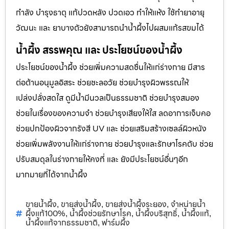
กำลัง บำรุงธาตุ แก้ปวดหลัง ปวดเอว ทำให้แห้ง ใช้ทำยาอายุ
วัฒนะ และ ยาบางตัวยังสามารถนำน้ำผึ้งไปผสมแก้รสขมได้
น้ำผึ้ง สรรพคุณ และ ประโยชน์ของน้ำผึ้ง
ประโยชน์ของน้ำผึ้ง ช่วยเพิ่มความสดชื่นให้แก่ร่างกาย มีสาร
ต่อต้านอนุมูลอิสระ ช่วยชะลอวัย ช่วยบำรุงผิวพรรณให้
เปล่งปลั่งสดใส ดูมีน้ำมีนวลเป็นธรรมชาติ ช่วยบำรุงสมอง
ช่วยในเรื่องของความจำ ช่วยบำรุงเสียงให้ใส ลดอาการเจ็บคอ
ช่วยปกป้องผิวจากรังสี UV และ ช่วยเสริมสร้างเซลล์ผิวหนัง
ช่วยเพิ่มพลังงานให้แก่ร่างกาย ช่วยบำรุงและรักษาโรคตับ ช่วย
ปรับสมดุลในร่างกายให้คงที่ และ ยังมีประโยชน์อื่นๆอีก
มากมายที่ได้จากน้ำผึ้ง
ขายน้ำผึ้ง
ขายส่งน้ำผึ้ง
ขายส่งน้ำผึ้งระยอง
จำหน่ายน้ำ
,
,
,
ผึ้งแท้100%
น้ำผึ้งช่วยรักษาโรค
น้ำผึ้งบริสุทธิ์
น้ำผึ้งแท้
,
,
,
,
น้ำผึ้งแท้จากธรรมชาติ
ฟาร์มผึ้ง
,