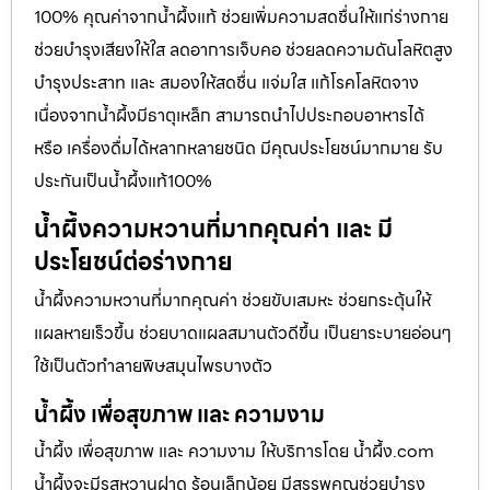
100% คุณค่าจากน้ำผึ้งแท้ ช่วยเพิ่มความสดชื่นให้แก่ร่างกาย
ช่วยบำรุงเสียงให้ใส ลดอาการเจ็บคอ ช่วยลดความดันโลหิตสูง
บำรุงประสาท และ สมองให้สดชื่น แจ่มใส แก้โรคโลหิตจาง
เนื่องจากน้ำผึ้งมีธาตุเหล็ก สามารถนำไปประกอบอาหารได้
หรือ เครื่องดื่มได้หลากหลายชนิด มีคุณประโยชน์มากมาย รับ
ประกันเป็นน้ำผึ้งแท้100%
น้ำผึ้งความหวานที่มากคุณค่า และ มี
ประโยชน์ต่อร่างกาย
น้ำผึ้งความหวานที่มากคุณค่า ช่วยขับเสมหะ ช่วยกระตุ้นให้
แผลหายเร็วขึ้น ช่วยบาดแผลสมานตัวดีขึ้น เป็นยาระบายอ่อนๆ
ใช้เป็นตัวทำลายพิษสมุนไพรบางตัว
น้ำผึ้ง เพื่อสุขภาพ และ ความงาม
น้ำผึ้ง เพื่อสุขภาพ และ ความงาม ให้บริการโดย น้ำผึ้ง.com
น้ำผึ้งจะมีรสหวานฝาด ร้อนเล็กน้อย มีสรรพคุณช่วยบำรุง