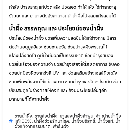
กำลัง บำรุงธาตุ แก้ปวดหลัง ปวดเอว ทำให้แห้ง ใช้ทำยาอายุ
วัฒนะ และ ยาบางตัวยังสามารถนำน้ำผึ้งไปผสมแก้รสขมได้
น้ำผึ้ง สรรพคุณ และ ประโยชน์ของน้ำผึ้ง
ประโยชน์ของน้ำผึ้ง ช่วยเพิ่มความสดชื่นให้แก่ร่างกาย มีสาร
ต่อต้านอนุมูลอิสระ ช่วยชะลอวัย ช่วยบำรุงผิวพรรณให้
เปล่งปลั่งสดใส ดูมีน้ำมีนวลเป็นธรรมชาติ ช่วยบำรุงสมอง
ช่วยในเรื่องของความจำ ช่วยบำรุงเสียงให้ใส ลดอาการเจ็บคอ
ช่วยปกป้องผิวจากรังสี UV และ ช่วยเสริมสร้างเซลล์ผิวหนัง
ช่วยเพิ่มพลังงานให้แก่ร่างกาย ช่วยบำรุงและรักษาโรคตับ ช่วย
ปรับสมดุลในร่างกายให้คงที่ และ ยังมีประโยชน์อื่นๆอีก
มากมายที่ได้จากน้ำผึ้ง
ขายน้ำผึ้ง
ขายส่งน้ำผึ้ง
ขายส่งน้ำผึ้งลำพูน
จำหน่ายน้ำผึ้ง
,
,
,
แท้100%
น้ำผึ้งช่วยรักษาโรค
น้ำผึ้งบริสุทธิ์
น้ำผึ้งแท้
น้ำ
,
,
,
,
ผึ้งแท้จากธรรมชาติ
ฟาร์มผึ้ง
,