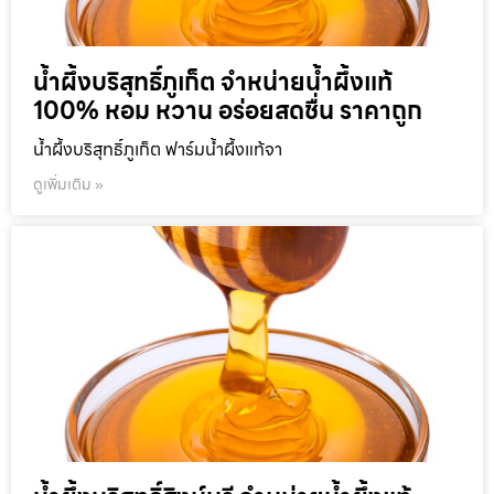
น้ำผึ้งบริสุทธิ์ภูเก็ต จำหน่ายน้ำผึ้งแท้
100% หอม หวาน อร่อยสดชื่น ราคาถูก
น้ำผึ้งบริสุทธิ์ภูเก็ต ฟาร์มน้ำผึ้งแท้จา
ดูเพิ่มเติม »