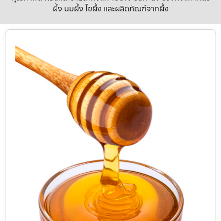
ผึ้ง นมผึ้ง ไขผึ้ง และผลิตภัณฑ์จากผึ้ง