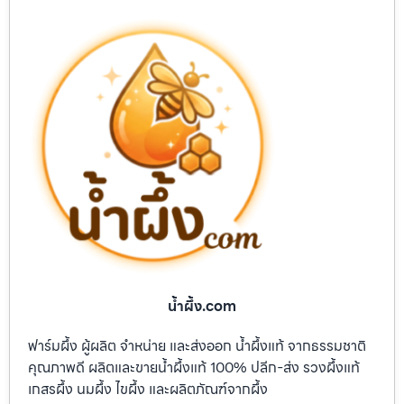
น้ำผึ้ง.com
ฟาร์มผึ้ง ผู้ผลิต จำหน่าย และส่งออก น้ำผึ้งแท้ จากธรรมชาติ
คุณภาพดี ผลิตและขายน้ำผึ้งแท้ 100% ปลีก-ส่ง รวงผึ้งแท้
เกสรผึ้ง นมผึ้ง ไขผึ้ง และผลิตภัณฑ์จากผึ้ง