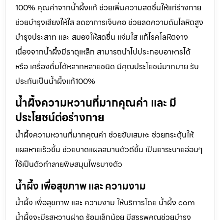
100% คุณค่าจากน้ำผึ้งแท้ ช่วยเพิ่มความสดชื่นให้แก่ร่างกาย
ช่วยบำรุงเสียงให้ใส ลดอาการเจ็บคอ ช่วยลดความดันโลหิตสูง
บำรุงประสาท และ สมองให้สดชื่น แจ่มใส แก้โรคโลหิตจาง
เนื่องจากน้ำผึ้งมีธาตุเหล็ก สามารถนำไปประกอบอาหารได้
หรือ เครื่องดื่มได้หลากหลายชนิด มีคุณประโยชน์มากมาย รับ
ประกันเป็นน้ำผึ้งแท้100%
น้ำผึ้งความหวานที่มากคุณค่า และ มี
ประโยชน์ต่อร่างกาย
น้ำผึ้งความหวานที่มากคุณค่า ช่วยขับเสมหะ ช่วยกระตุ้นให้
แผลหายเร็วขึ้น ช่วยบาดแผลสมานตัวดีขึ้น เป็นยาระบายอ่อนๆ
ใช้เป็นตัวทำลายพิษสมุนไพรบางตัว
น้ำผึ้ง เพื่อสุขภาพ และ ความงาม
น้ำผึ้ง เพื่อสุขภาพ และ ความงาม ให้บริการโดย น้ำผึ้ง.com
น้ำผึ้งจะมีรสหวานฝาด ร้อนเล็กน้อย มีสรรพคุณช่วยบำรุง