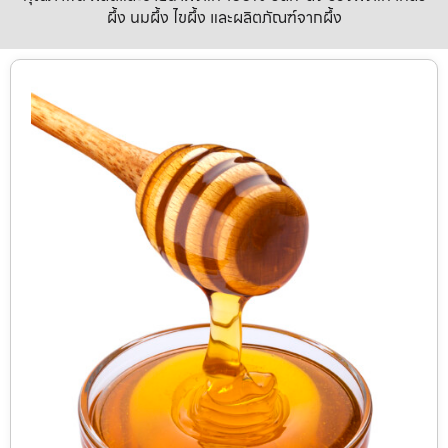
ผึ้ง นมผึ้ง ไขผึ้ง และผลิตภัณฑ์จากผึ้ง