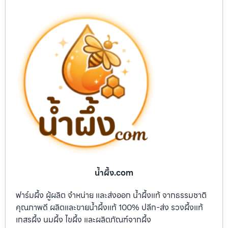
น้ำผึ้ง.com
ฟาร์มผึ้ง ผู้ผลิต จำหน่าย และส่งออก น้ำผึ้งแท้ จากธรรมชาติ
คุณภาพดี ผลิตและขายน้ำผึ้งแท้ 100% ปลีก-ส่ง รวงผึ้งแท้
เกสรผึ้ง นมผึ้ง ไขผึ้ง และผลิตภัณฑ์จากผึ้ง