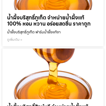
น้ำผึ้งบริสุทธิ์ภูเก็ต จำหน่ายน้ำผึ้งแท้
100% หอม หวาน อร่อยสดชื่น ราคาถูก
น้ำผึ้งบริสุทธิ์ภูเก็ต ฟาร์มน้ำผึ้งแท้จา
ดูเพิ่มเติม »