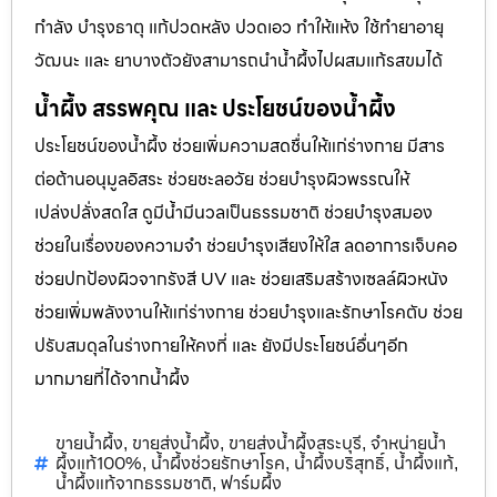
กำลัง บำรุงธาตุ แก้ปวดหลัง ปวดเอว ทำให้แห้ง ใช้ทำยาอายุ
วัฒนะ และ ยาบางตัวยังสามารถนำน้ำผึ้งไปผสมแก้รสขมได้
น้ำผึ้ง สรรพคุณ และ ประโยชน์ของน้ำผึ้ง
ประโยชน์ของน้ำผึ้ง ช่วยเพิ่มความสดชื่นให้แก่ร่างกาย มีสาร
ต่อต้านอนุมูลอิสระ ช่วยชะลอวัย ช่วยบำรุงผิวพรรณให้
เปล่งปลั่งสดใส ดูมีน้ำมีนวลเป็นธรรมชาติ ช่วยบำรุงสมอง
ช่วยในเรื่องของความจำ ช่วยบำรุงเสียงให้ใส ลดอาการเจ็บคอ
ช่วยปกป้องผิวจากรังสี UV และ ช่วยเสริมสร้างเซลล์ผิวหนัง
ช่วยเพิ่มพลังงานให้แก่ร่างกาย ช่วยบำรุงและรักษาโรคตับ ช่วย
ปรับสมดุลในร่างกายให้คงที่ และ ยังมีประโยชน์อื่นๆอีก
มากมายที่ได้จากน้ำผึ้ง
ขายน้ำผึ้ง
ขายส่งน้ำผึ้ง
ขายส่งน้ำผึ้งสระบุรี
จำหน่ายน้ำ
,
,
,
ผึ้งแท้100%
น้ำผึ้งช่วยรักษาโรค
น้ำผึ้งบริสุทธิ์
น้ำผึ้งแท้
,
,
,
,
น้ำผึ้งแท้จากธรรมชาติ
ฟาร์มผึ้ง
,