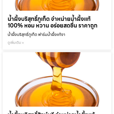
น้ำผึ้งบริสุทธิ์ภูเก็ต จำหน่ายน้ำผึ้งแท้
100% หอม หวาน อร่อยสดชื่น ราคาถูก
น้ำผึ้งบริสุทธิ์ภูเก็ต ฟาร์มน้ำผึ้งแท้จา
ดูเพิ่มเติม »