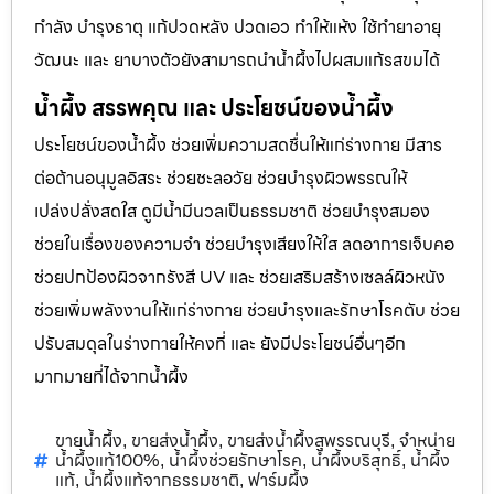
กำลัง บำรุงธาตุ แก้ปวดหลัง ปวดเอว ทำให้แห้ง ใช้ทำยาอายุ
วัฒนะ และ ยาบางตัวยังสามารถนำน้ำผึ้งไปผสมแก้รสขมได้
น้ำผึ้ง สรรพคุณ และ ประโยชน์ของน้ำผึ้ง
ประโยชน์ของน้ำผึ้ง ช่วยเพิ่มความสดชื่นให้แก่ร่างกาย มีสาร
ต่อต้านอนุมูลอิสระ ช่วยชะลอวัย ช่วยบำรุงผิวพรรณให้
เปล่งปลั่งสดใส ดูมีน้ำมีนวลเป็นธรรมชาติ ช่วยบำรุงสมอง
ช่วยในเรื่องของความจำ ช่วยบำรุงเสียงให้ใส ลดอาการเจ็บคอ
ช่วยปกป้องผิวจากรังสี UV และ ช่วยเสริมสร้างเซลล์ผิวหนัง
ช่วยเพิ่มพลังงานให้แก่ร่างกาย ช่วยบำรุงและรักษาโรคตับ ช่วย
ปรับสมดุลในร่างกายให้คงที่ และ ยังมีประโยชน์อื่นๆอีก
มากมายที่ได้จากน้ำผึ้ง
ขายน้ำผึ้ง
ขายส่งน้ำผึ้ง
ขายส่งน้ำผึ้งสุพรรณบุรี
จำหน่าย
,
,
,
น้ำผึ้งแท้100%
น้ำผึ้งช่วยรักษาโรค
น้ำผึ้งบริสุทธิ์
น้ำผึ้ง
,
,
,
แท้
น้ำผึ้งแท้จากธรรมชาติ
ฟาร์มผึ้ง
,
,