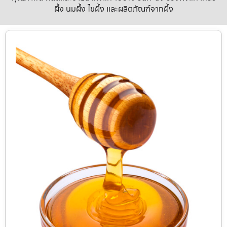
ผึ้ง นมผึ้ง ไขผึ้ง และผลิตภัณฑ์จากผึ้ง