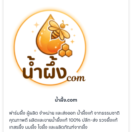
น้ำผึ้ง.com
ฟาร์มผึ้ง ผู้ผลิต จำหน่าย และส่งออก น้ำผึ้งแท้ จากธรรมชาติ
คุณภาพดี ผลิตและขายน้ำผึ้งแท้ 100% ปลีก-ส่ง รวงผึ้งแท้
เกสรผึ้ง นมผึ้ง ไขผึ้ง และผลิตภัณฑ์จากผึ้ง