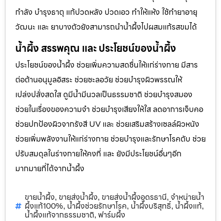
กำลัง บำรุงธาตุ แก้ปวดหลัง ปวดเอว ทำให้แห้ง ใช้ทำยาอายุ
วัฒนะ และ ยาบางตัวยังสามารถนำน้ำผึ้งไปผสมแก้รสขมได้
น้ำผึ้ง สรรพคุณ และ ประโยชน์ของน้ำผึ้ง
ประโยชน์ของน้ำผึ้ง ช่วยเพิ่มความสดชื่นให้แก่ร่างกาย มีสาร
ต่อต้านอนุมูลอิสระ ช่วยชะลอวัย ช่วยบำรุงผิวพรรณให้
เปล่งปลั่งสดใส ดูมีน้ำมีนวลเป็นธรรมชาติ ช่วยบำรุงสมอง
ช่วยในเรื่องของความจำ ช่วยบำรุงเสียงให้ใส ลดอาการเจ็บคอ
ช่วยปกป้องผิวจากรังสี UV และ ช่วยเสริมสร้างเซลล์ผิวหนัง
ช่วยเพิ่มพลังงานให้แก่ร่างกาย ช่วยบำรุงและรักษาโรคตับ ช่วย
ปรับสมดุลในร่างกายให้คงที่ และ ยังมีประโยชน์อื่นๆอีก
มากมายที่ได้จากน้ำผึ้ง
ขายน้ำผึ้ง
ขายส่งน้ำผึ้ง
ขายส่งน้ำผึ้งอุดรธานี
จำหน่ายน้ำ
,
,
,
ผึ้งแท้100%
น้ำผึ้งช่วยรักษาโรค
น้ำผึ้งบริสุทธิ์
น้ำผึ้งแท้
,
,
,
,
น้ำผึ้งแท้จากธรรมชาติ
ฟาร์มผึ้ง
,