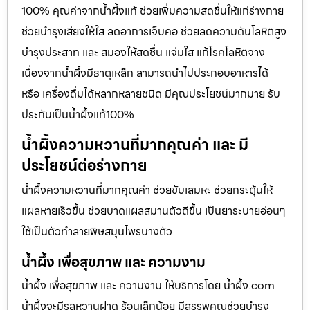
100% คุณค่าจากน้ำผึ้งแท้ ช่วยเพิ่มความสดชื่นให้แก่ร่างกาย
ช่วยบำรุงเสียงให้ใส ลดอาการเจ็บคอ ช่วยลดความดันโลหิตสูง
บำรุงประสาท และ สมองให้สดชื่น แจ่มใส แก้โรคโลหิตจาง
เนื่องจากน้ำผึ้งมีธาตุเหล็ก สามารถนำไปประกอบอาหารได้
หรือ เครื่องดื่มได้หลากหลายชนิด มีคุณประโยชน์มากมาย รับ
ประกันเป็นน้ำผึ้งแท้100%
น้ำผึ้งความหวานที่มากคุณค่า และ มี
ประโยชน์ต่อร่างกาย
น้ำผึ้งความหวานที่มากคุณค่า ช่วยขับเสมหะ ช่วยกระตุ้นให้
แผลหายเร็วขึ้น ช่วยบาดแผลสมานตัวดีขึ้น เป็นยาระบายอ่อนๆ
ใช้เป็นตัวทำลายพิษสมุนไพรบางตัว
น้ำผึ้ง เพื่อสุขภาพ และ ความงาม
น้ำผึ้ง เพื่อสุขภาพ และ ความงาม ให้บริการโดย น้ำผึ้ง.com
น้ำผึ้งจะมีรสหวานฝาด ร้อนเล็กน้อย มีสรรพคุณช่วยบำรุง