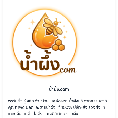
น้ำผึ้ง.com
ฟาร์มผึ้ง ผู้ผลิต จำหน่าย และส่งออก น้ำผึ้งแท้ จากธรรมชาติ
คุณภาพดี ผลิตและขายน้ำผึ้งแท้ 100% ปลีก-ส่ง รวงผึ้งแท้
เกสรผึ้ง นมผึ้ง ไขผึ้ง และผลิตภัณฑ์จากผึ้ง