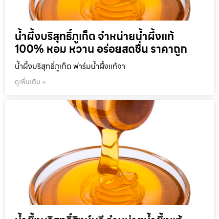
น้ำผึ้งบริสุทธิ์ภูเก็ต จำหน่ายน้ำผึ้งแท้
100% หอม หวาน อร่อยสดชื่น ราคาถูก
น้ำผึ้งบริสุทธิ์ภูเก็ต ฟาร์มน้ำผึ้งแท้จา
ดูเพิ่มเติม »