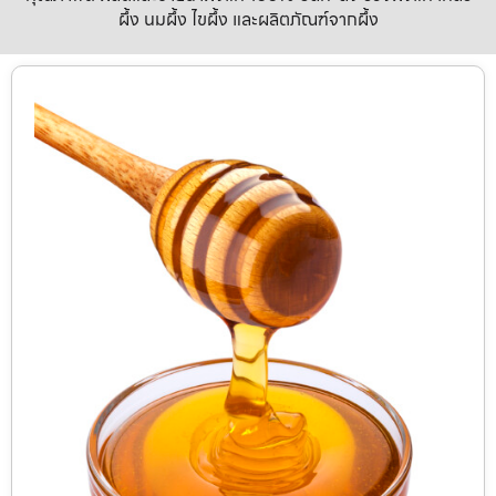
ผึ้ง นมผึ้ง ไขผึ้ง และผลิตภัณฑ์จากผึ้ง