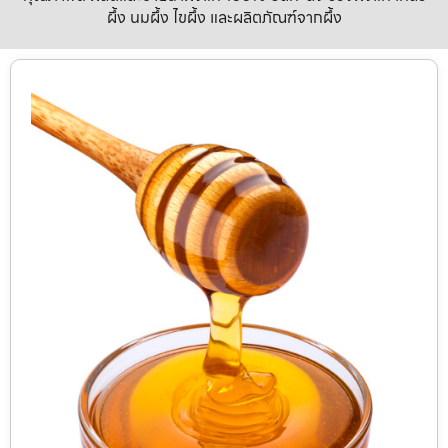
ผึ้ง นมผึ้ง ไขผึ้ง และผลิตภัณฑ์จากผึ้ง