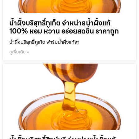
น้ำผึ้งบริสุทธิ์ภูเก็ต จำหน่ายน้ำผึ้งแท้
100% หอม หวาน อร่อยสดชื่น ราคาถูก
น้ำผึ้งบริสุทธิ์ภูเก็ต ฟาร์มน้ำผึ้งแท้จา
ดูเพิ่มเติม »