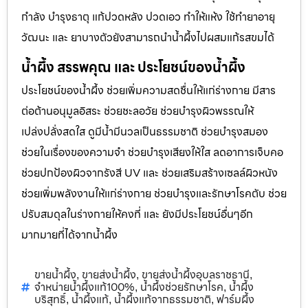
กำลัง บำรุงธาตุ แก้ปวดหลัง ปวดเอว ทำให้แห้ง ใช้ทำยาอายุ
วัฒนะ และ ยาบางตัวยังสามารถนำน้ำผึ้งไปผสมแก้รสขมได้
น้ำผึ้ง สรรพคุณ และ ประโยชน์ของน้ำผึ้ง
ประโยชน์ของน้ำผึ้ง ช่วยเพิ่มความสดชื่นให้แก่ร่างกาย มีสาร
ต่อต้านอนุมูลอิสระ ช่วยชะลอวัย ช่วยบำรุงผิวพรรณให้
เปล่งปลั่งสดใส ดูมีน้ำมีนวลเป็นธรรมชาติ ช่วยบำรุงสมอง
ช่วยในเรื่องของความจำ ช่วยบำรุงเสียงให้ใส ลดอาการเจ็บคอ
ช่วยปกป้องผิวจากรังสี UV และ ช่วยเสริมสร้างเซลล์ผิวหนัง
ช่วยเพิ่มพลังงานให้แก่ร่างกาย ช่วยบำรุงและรักษาโรคตับ ช่วย
ปรับสมดุลในร่างกายให้คงที่ และ ยังมีประโยชน์อื่นๆอีก
มากมายที่ได้จากน้ำผึ้ง
ขายน้ำผึ้ง
ขายส่งน้ำผึ้ง
ขายส่งน้ำผึ้งอุบลราชธานี
,
,
,
จำหน่ายน้ำผึ้งแท้100%
น้ำผึ้งช่วยรักษาโรค
น้ำผึ้ง
,
,
บริสุทธิ์
น้ำผึ้งแท้
น้ำผึ้งแท้จากธรรมชาติ
ฟาร์มผึ้ง
,
,
,