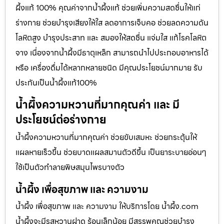
ผึ้งแท้ 100% คุณค่าจากน้ำผึ้งแท้ ช่วยเพิ่มความสดชื่นให้แก่
ร่างกาย ช่วยบำรุงเสียงให้ใส ลดอาการเจ็บคอ ช่วยลดความดัน
โลหิตสูง บำรุงประสาท และ สมองให้สดชื่น แจ่มใส แก้โรคโลหิต
จาง เนื่องจากน้ำผึ้งมีธาตุเหล็ก สามารถนำไปประกอบอาหารได้
หรือ เครื่องดื่มได้หลากหลายชนิด มีคุณประโยชน์มากมาย รับ
ประกันเป็นน้ำผึ้งแท้100%
น้ำผึ้งความหวานที่มากคุณค่า และ มี
ประโยชน์ต่อร่างกาย
น้ำผึ้งความหวานที่มากคุณค่า ช่วยขับเสมหะ ช่วยกระตุ้นให้
แผลหายเร็วขึ้น ช่วยบาดแผลสมานตัวดีขึ้น เป็นยาระบายอ่อนๆ
ใช้เป็นตัวทำลายพิษสมุนไพรบางตัว
น้ำผึ้ง เพื่อสุขภาพ และ ความงาม
น้ำผึ้ง เพื่อสุขภาพ และ ความงาม ให้บริการโดย น้ำผึ้ง.com
น้ำผึ้งจะมีรสหวานฝาด ร้อนเล็กน้อย มีสรรพคุณช่วยบำรุง