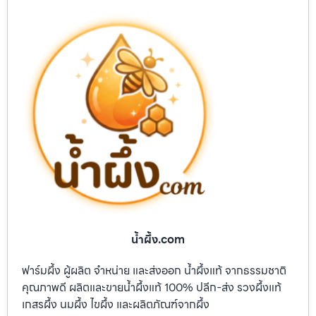
น้ำผึ้ง.com
ฟาร์มผึ้ง ผู้ผลิต จำหน่าย และส่งออก น้ำผึ้งแท้ จากธรรมชาติ
คุณภาพดี ผลิตและขายน้ำผึ้งแท้ 100% ปลีก-ส่ง รวงผึ้งแท้
เกสรผึ้ง นมผึ้ง ไขผึ้ง และผลิตภัณฑ์จากผึ้ง