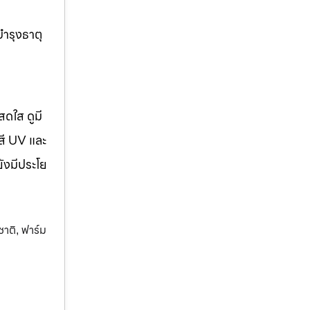
บำรุงธาตุ
สดใส ดูมี
สี UV และ
ยังมีประโย
ชาติ
ฟาร์ม
,