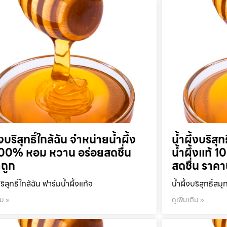
้งบริสุทธิ์ใกล้ฉัน จำหน่ายน้ำผึ้ง
น้ำผึ้งบริส
100% หอม หวาน อร่อยสดชื่น
น้ำผึ้งแท้
ถูก
สดชื่น ราคา
บริสุทธิ์ใกล้ฉัน ฟาร์มน้ำผึ้งแท้จ
น้ำผึ้งบริสุทธิ์ส
ิม »
ดูเพิ่มเติม »