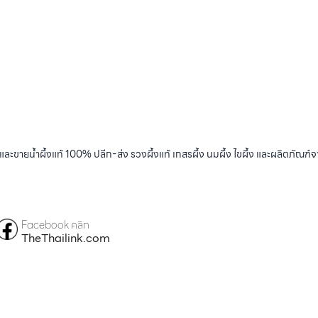
และขายน้ำผึ้งแท้ 100% ปลีก-ส่ง รวงผึ้งแท้ เกสรผึ้ง นมผึ้ง ไขผึ้ง และผลิตภัณฑ์จ
Facebook คลิก
TheThailink.com