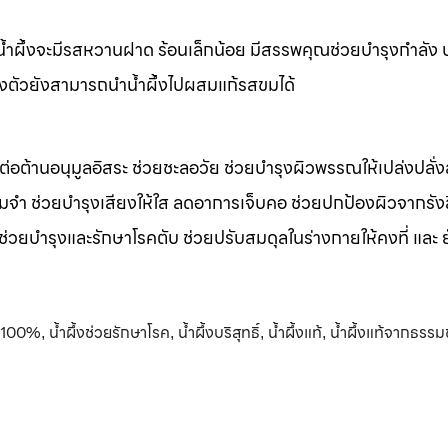
m น้ำผึ้งจะมีรสหวานฝาด ร้อนเล็กน้อย มีสรรพคุณช่วยบำรุงกำลัง 
างตัวยังสามารถนำน้ำผึ้งไปผสมแก้รสขมได้
รต่อต้านอนุมูลอิสระ ช่วยชะลอวัย ช่วยบำรุงผิวพรรณให้เปล่งปลั่ง
มจำ ช่วยบำรุงเสียงให้ใส ลดอาการเจ็บคอ ช่วยปกป้องผิวจากรัง
 ช่วยบำรุงและรักษาโรคตับ ช่วยปรับสมดุลในร่างกายให้คงที่ และ 
ท้100%
น้ำผึ้งช่วยรักษาโรค
น้ำผึ้งบริสุทธิ์
น้ำผึ้งแท้
น้ำผึ้งแท้จากธรรม
,
,
,
,