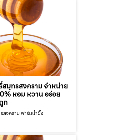
ุทธิ์สมุทรสงคราม จำหน่าย
 100% หอม หวาน อร่อย
ถูก
มุทรสงคราม ฟาร์มน้ำผึ้ง