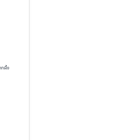
ากผึ้ง