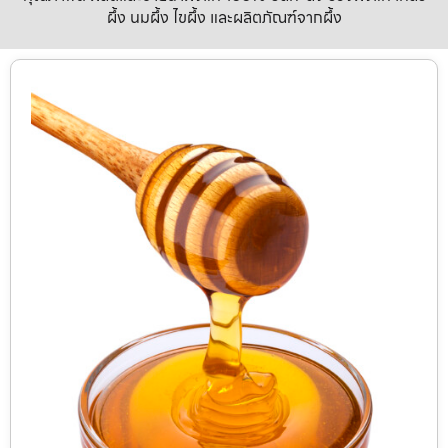
ผึ้ง นมผึ้ง ไขผึ้ง และผลิตภัณฑ์จากผึ้ง