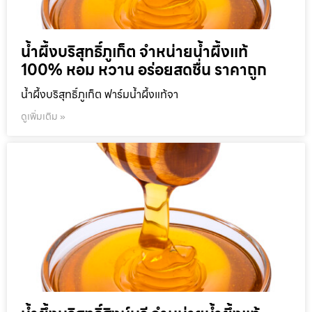
น้ำผึ้งบริสุทธิ์ภูเก็ต จำหน่ายน้ำผึ้งแท้
100% หอม หวาน อร่อยสดชื่น ราคาถูก
น้ำผึ้งบริสุทธิ์ภูเก็ต ฟาร์มน้ำผึ้งแท้จา
ดูเพิ่มเติม »