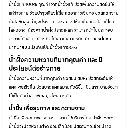
น้ำผึ้งแท้ 100% คุณค่าจากน้ำผึ้งแท้ ช่วยเพิ่มความสดชื่นให้
แก่ร่างกาย ช่วยบำรุงเสียงให้ใส ลดอาการเจ็บคอ ช่วยลดความ
ดันโลหิตสูง บำรุงประสาท และ สมองให้สดชื่น แจ่มใส แก้โรค
โลหิตจาง เนื่องจากน้ำผึ้งมีธาตุเหล็ก สามารถนำไปประกอบ
อาหารได้ หรือ เครื่องดื่มได้หลากหลายชนิด มีคุณประโยชน์
มากมาย รับประกันเป็นน้ำผึ้งแท้100%
น้ำผึ้งความหวานที่มากคุณค่า และ มี
ประโยชน์ต่อร่างกาย
น้ำผึ้งความหวานที่มากคุณค่า ช่วยขับเสมหะ ช่วยกระตุ้นให้
แผลหายเร็วขึ้น ช่วยบาดแผลสมานตัวดีขึ้น เป็นยาระบายอ่อนๆ
ใช้เป็นตัวทำลายพิษสมุนไพรบางตัว
น้ำผึ้ง เพื่อสุขภาพ และ ความงาม
น้ำผึ้ง เพื่อสุขภาพ และ ความงาม ให้บริการโดย น้ำผึ้ง.com
น้ำผึ้งจะมีรสหวานฝาด ร้อนเล็กน้อย มีสรรพคุณช่วยบำรุง