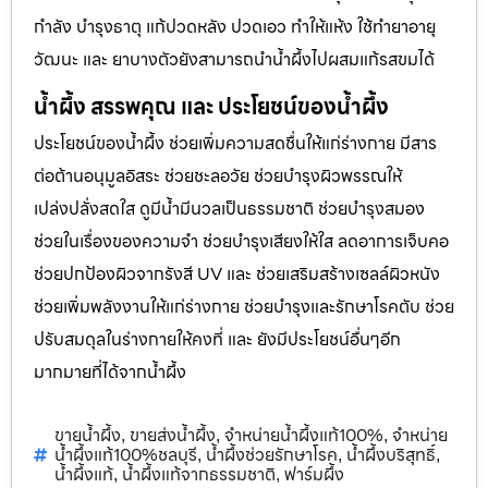
กำลัง บำรุงธาตุ แก้ปวดหลัง ปวดเอว ทำให้แห้ง ใช้ทำยาอายุ
วัฒนะ และ ยาบางตัวยังสามารถนำน้ำผึ้งไปผสมแก้รสขมได้
น้ำผึ้ง สรรพคุณ และ ประโยชน์ของน้ำผึ้ง
ประโยชน์ของน้ำผึ้ง ช่วยเพิ่มความสดชื่นให้แก่ร่างกาย มีสาร
ต่อต้านอนุมูลอิสระ ช่วยชะลอวัย ช่วยบำรุงผิวพรรณให้
เปล่งปลั่งสดใส ดูมีน้ำมีนวลเป็นธรรมชาติ ช่วยบำรุงสมอง
ช่วยในเรื่องของความจำ ช่วยบำรุงเสียงให้ใส ลดอาการเจ็บคอ
ช่วยปกป้องผิวจากรังสี UV และ ช่วยเสริมสร้างเซลล์ผิวหนัง
ช่วยเพิ่มพลังงานให้แก่ร่างกาย ช่วยบำรุงและรักษาโรคตับ ช่วย
ปรับสมดุลในร่างกายให้คงที่ และ ยังมีประโยชน์อื่นๆอีก
มากมายที่ได้จากน้ำผึ้ง
ขายน้ำผึ้ง
ขายส่งน้ำผึ้ง
จำหน่ายน้ำผึ้งแท้100%
จำหน่าย
,
,
,
น้ำผึ้งแท้100%ชลบุรี
น้ำผึ้งช่วยรักษาโรค
น้ำผึ้งบริสุทธิ์
,
,
,
น้ำผึ้งแท้
น้ำผึ้งแท้จากธรรมชาติ
ฟาร์มผึ้ง
,
,