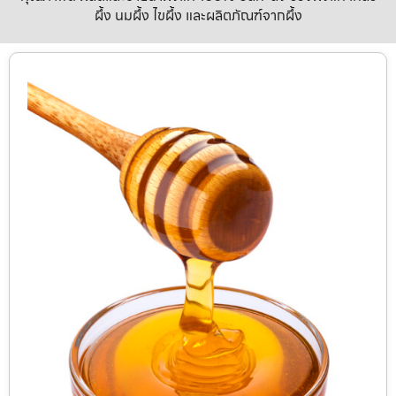
ผึ้ง นมผึ้ง ไขผึ้ง และผลิตภัณฑ์จากผึ้ง