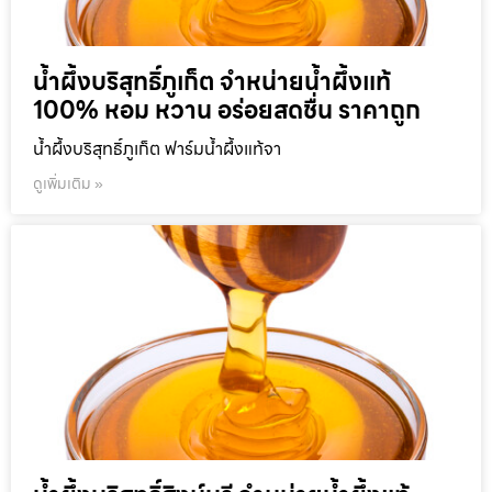
น้ำผึ้งบริสุทธิ์ภูเก็ต จำหน่ายน้ำผึ้งแท้
100% หอม หวาน อร่อยสดชื่น ราคาถูก
น้ำผึ้งบริสุทธิ์ภูเก็ต ฟาร์มน้ำผึ้งแท้จา
ดูเพิ่มเติม »