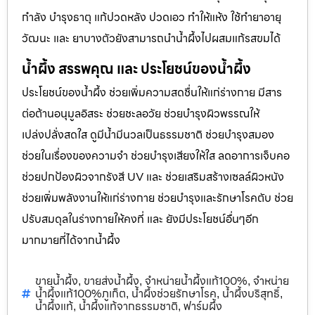
กำลัง บำรุงธาตุ แก้ปวดหลัง ปวดเอว ทำให้แห้ง ใช้ทำยาอายุ
วัฒนะ และ ยาบางตัวยังสามารถนำน้ำผึ้งไปผสมแก้รสขมได้
น้ำผึ้ง สรรพคุณ และ ประโยชน์ของน้ำผึ้ง
ประโยชน์ของน้ำผึ้ง ช่วยเพิ่มความสดชื่นให้แก่ร่างกาย มีสาร
ต่อต้านอนุมูลอิสระ ช่วยชะลอวัย ช่วยบำรุงผิวพรรณให้
เปล่งปลั่งสดใส ดูมีน้ำมีนวลเป็นธรรมชาติ ช่วยบำรุงสมอง
ช่วยในเรื่องของความจำ ช่วยบำรุงเสียงให้ใส ลดอาการเจ็บคอ
ช่วยปกป้องผิวจากรังสี UV และ ช่วยเสริมสร้างเซลล์ผิวหนัง
ช่วยเพิ่มพลังงานให้แก่ร่างกาย ช่วยบำรุงและรักษาโรคตับ ช่วย
ปรับสมดุลในร่างกายให้คงที่ และ ยังมีประโยชน์อื่นๆอีก
มากมายที่ได้จากน้ำผึ้ง
ขายน้ำผึ้ง
ขายส่งน้ำผึ้ง
จำหน่ายน้ำผึ้งแท้100%
จำหน่าย
,
,
,
น้ำผึ้งแท้100%ภูเก็ต
น้ำผึ้งช่วยรักษาโรค
น้ำผึ้งบริสุทธิ์
,
,
,
น้ำผึ้งแท้
น้ำผึ้งแท้จากธรรมชาติ
ฟาร์มผึ้ง
,
,