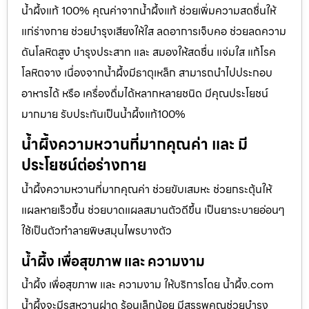
น้ำผึ้งแท้ 100% คุณค่าจากน้ำผึ้งแท้ ช่วยเพิ่มความสดชื่นให้
แก่ร่างกาย ช่วยบำรุงเสียงให้ใส ลดอาการเจ็บคอ ช่วยลดความ
ดันโลหิตสูง บำรุงประสาท และ สมองให้สดชื่น แจ่มใส แก้โรค
โลหิตจาง เนื่องจากน้ำผึ้งมีธาตุเหล็ก สามารถนำไปประกอบ
อาหารได้ หรือ เครื่องดื่มได้หลากหลายชนิด มีคุณประโยชน์
มากมาย รับประกันเป็นน้ำผึ้งแท้100%
น้ำผึ้งความหวานที่มากคุณค่า และ มี
ประโยชน์ต่อร่างกาย
น้ำผึ้งความหวานที่มากคุณค่า ช่วยขับเสมหะ ช่วยกระตุ้นให้
แผลหายเร็วขึ้น ช่วยบาดแผลสมานตัวดีขึ้น เป็นยาระบายอ่อนๆ
ใช้เป็นตัวทำลายพิษสมุนไพรบางตัว
น้ำผึ้ง เพื่อสุขภาพ และ ความงาม
น้ำผึ้ง เพื่อสุขภาพ และ ความงาม ให้บริการโดย น้ำผึ้ง.com
น้ำผึ้งจะมีรสหวานฝาด ร้อนเล็กน้อย มีสรรพคุณช่วยบำรุง