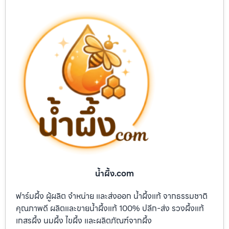
น้ำผึ้ง.com
ฟาร์มผึ้ง ผู้ผลิต จำหน่าย และส่งออก น้ำผึ้งแท้ จากธรรมชาติ
คุณภาพดี ผลิตและขายน้ำผึ้งแท้ 100% ปลีก-ส่ง รวงผึ้งแท้
เกสรผึ้ง นมผึ้ง ไขผึ้ง และผลิตภัณฑ์จากผึ้ง