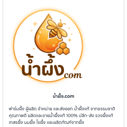
น้ำผึ้ง.com
ฟาร์มผึ้ง ผู้ผลิต จำหน่าย และส่งออก น้ำผึ้งแท้ จากธรรมชาติ
คุณภาพดี ผลิตและขายน้ำผึ้งแท้ 100% ปลีก-ส่ง รวงผึ้งแท้
เกสรผึ้ง นมผึ้ง ไขผึ้ง และผลิตภัณฑ์จากผึ้ง