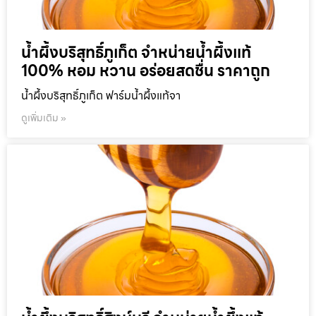
น้ำผึ้งบริสุทธิ์ภูเก็ต จำหน่ายน้ำผึ้งแท้
100% หอม หวาน อร่อยสดชื่น ราคาถูก
น้ำผึ้งบริสุทธิ์ภูเก็ต ฟาร์มน้ำผึ้งแท้จา
ดูเพิ่มเติม »