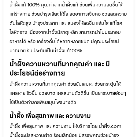
น้ำผึ้งแท้ 100% คุณค่าจากน้ำผึ้งแท้ ช่วยเพิ่มความสดชื่นให้
แก่ร่างกาย ช่วยบำรุงเสียงให้ใส ลดอาการเจ็บคอ ช่วยลดความ
ดันโลหิตสูง บำรุงประสาท และ สมองให้สดชื่น แจ่มใส แก้โรค
โลหิตจาง เนื่องจากน้ำผึ้งมีธาตุเหล็ก สามารถนำไปประกอบ
อาหารได้ หรือ เครื่องดื่มได้หลากหลายชนิด มีคุณประโยชน์
มากมาย รับประกันเป็นน้ำผึ้งแท้100%
น้ำผึ้งความหวานที่มากคุณค่า และ มี
ประโยชน์ต่อร่างกาย
น้ำผึ้งความหวานที่มากคุณค่า ช่วยขับเสมหะ ช่วยกระตุ้นให้
แผลหายเร็วขึ้น ช่วยบาดแผลสมานตัวดีขึ้น เป็นยาระบายอ่อนๆ
ใช้เป็นตัวทำลายพิษสมุนไพรบางตัว
น้ำผึ้ง เพื่อสุขภาพ และ ความงาม
น้ำผึ้ง เพื่อสุขภาพ และ ความงาม ให้บริการโดย น้ำผึ้ง.com
น้ำผึ้งจะมีรสหวานฝาด ร้อนเล็กน้อย มีสรรพคุณช่วยบำรุง