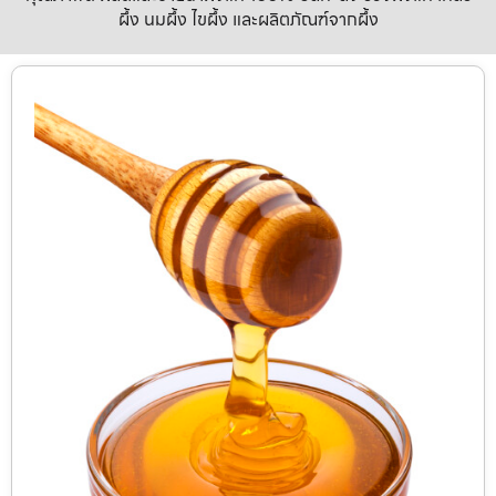
ผึ้ง นมผึ้ง ไขผึ้ง และผลิตภัณฑ์จากผึ้ง