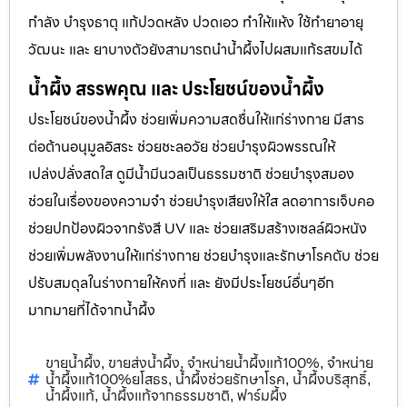
กำลัง บำรุงธาตุ แก้ปวดหลัง ปวดเอว ทำให้แห้ง ใช้ทำยาอายุ
วัฒนะ และ ยาบางตัวยังสามารถนำน้ำผึ้งไปผสมแก้รสขมได้
น้ำผึ้ง สรรพคุณ และ ประโยชน์ของน้ำผึ้ง
ประโยชน์ของน้ำผึ้ง ช่วยเพิ่มความสดชื่นให้แก่ร่างกาย มีสาร
ต่อต้านอนุมูลอิสระ ช่วยชะลอวัย ช่วยบำรุงผิวพรรณให้
เปล่งปลั่งสดใส ดูมีน้ำมีนวลเป็นธรรมชาติ ช่วยบำรุงสมอง
ช่วยในเรื่องของความจำ ช่วยบำรุงเสียงให้ใส ลดอาการเจ็บคอ
ช่วยปกป้องผิวจากรังสี UV และ ช่วยเสริมสร้างเซลล์ผิวหนัง
ช่วยเพิ่มพลังงานให้แก่ร่างกาย ช่วยบำรุงและรักษาโรคตับ ช่วย
ปรับสมดุลในร่างกายให้คงที่ และ ยังมีประโยชน์อื่นๆอีก
มากมายที่ได้จากน้ำผึ้ง
ขายน้ำผึ้ง
ขายส่งน้ำผึ้ง
จำหน่ายน้ำผึ้งแท้100%
จำหน่าย
,
,
,
น้ำผึ้งแท้100%ยโสธร
น้ำผึ้งช่วยรักษาโรค
น้ำผึ้งบริสุทธิ์
,
,
,
น้ำผึ้งแท้
น้ำผึ้งแท้จากธรรมชาติ
ฟาร์มผึ้ง
,
,