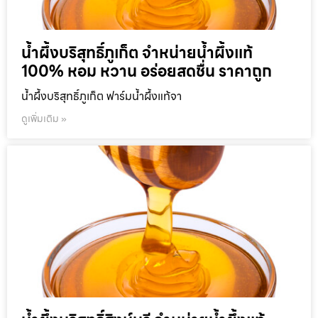
น้ำผึ้งบริสุทธิ์ภูเก็ต จำหน่ายน้ำผึ้งแท้
100% หอม หวาน อร่อยสดชื่น ราคาถูก
น้ำผึ้งบริสุทธิ์ภูเก็ต ฟาร์มน้ำผึ้งแท้จา
ดูเพิ่มเติม »