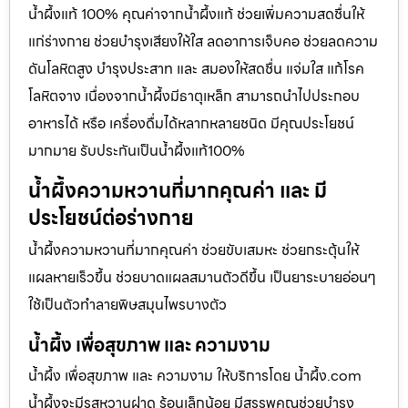
น้ำผึ้งแท้ 100% คุณค่าจากน้ำผึ้งแท้ ช่วยเพิ่มความสดชื่นให้
แก่ร่างกาย ช่วยบำรุงเสียงให้ใส ลดอาการเจ็บคอ ช่วยลดความ
ดันโลหิตสูง บำรุงประสาท และ สมองให้สดชื่น แจ่มใส แก้โรค
โลหิตจาง เนื่องจากน้ำผึ้งมีธาตุเหล็ก สามารถนำไปประกอบ
อาหารได้ หรือ เครื่องดื่มได้หลากหลายชนิด มีคุณประโยชน์
มากมาย รับประกันเป็นน้ำผึ้งแท้100%
น้ำผึ้งความหวานที่มากคุณค่า และ มี
ประโยชน์ต่อร่างกาย
น้ำผึ้งความหวานที่มากคุณค่า ช่วยขับเสมหะ ช่วยกระตุ้นให้
แผลหายเร็วขึ้น ช่วยบาดแผลสมานตัวดีขึ้น เป็นยาระบายอ่อนๆ
ใช้เป็นตัวทำลายพิษสมุนไพรบางตัว
น้ำผึ้ง เพื่อสุขภาพ และ ความงาม
น้ำผึ้ง เพื่อสุขภาพ และ ความงาม ให้บริการโดย น้ำผึ้ง.com
น้ำผึ้งจะมีรสหวานฝาด ร้อนเล็กน้อย มีสรรพคุณช่วยบำรุง