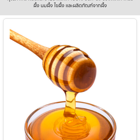
ผึ้ง นมผึ้ง ไขผึ้ง และผลิตภัณฑ์จากผึ้ง