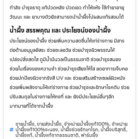
กำลัง บำรุงธาตุ แก้ปวดหลัง ปวดเอว ทำให้แห้ง ใช้ทำยาอายุ
วัฒนะ และ ยาบางตัวยังสามารถนำน้ำผึ้งไปผสมแก้รสขมได้
น้ำผึ้ง สรรพคุณ และ ประโยชน์ของน้ำผึ้ง
ประโยชน์ของน้ำผึ้ง ช่วยเพิ่มความสดชื่นให้แก่ร่างกาย มีสาร
ต่อต้านอนุมูลอิสระ ช่วยชะลอวัย ช่วยบำรุงผิวพรรณให้
เปล่งปลั่งสดใส ดูมีน้ำมีนวลเป็นธรรมชาติ ช่วยบำรุงสมอง
ช่วยในเรื่องของความจำ ช่วยบำรุงเสียงให้ใส ลดอาการเจ็บคอ
ช่วยปกป้องผิวจากรังสี UV และ ช่วยเสริมสร้างเซลล์ผิวหนัง
ช่วยเพิ่มพลังงานให้แก่ร่างกาย ช่วยบำรุงและรักษาโรคตับ ช่วย
ปรับสมดุลในร่างกายให้คงที่ และ ยังมีประโยชน์อื่นๆอีก
มากมายที่ได้จากน้ำผึ้ง
ขายน้ำผึ้ง
ขายส่งน้ำผึ้ง
จำหน่ายน้ำผึ้งแท้100%
จำหน่าย
,
,
,
น้ำผึ้งแท้100%ระนอง
น้ำผึ้งช่วยรักษาโรค
น้ำผึ้งบริสุทธิ์
,
,
,
น้ำผึ้งแท้
น้ำผึ้งแท้จากธรรมชาติ
ฟาร์มผึ้ง
,
,