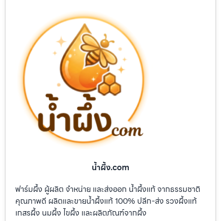
น้ำผึ้ง.com
ฟาร์มผึ้ง ผู้ผลิต จำหน่าย และส่งออก น้ำผึ้งแท้ จากธรรมชาติ
คุณภาพดี ผลิตและขายน้ำผึ้งแท้ 100% ปลีก-ส่ง รวงผึ้งแท้
เกสรผึ้ง นมผึ้ง ไขผึ้ง และผลิตภัณฑ์จากผึ้ง