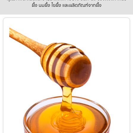
ผึ้ง นมผึ้ง ไขผึ้ง และผลิตภัณฑ์จากผึ้ง