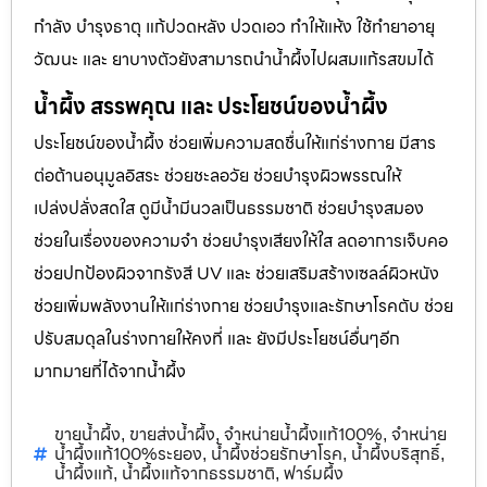
กำลัง บำรุงธาตุ แก้ปวดหลัง ปวดเอว ทำให้แห้ง ใช้ทำยาอายุ
วัฒนะ และ ยาบางตัวยังสามารถนำน้ำผึ้งไปผสมแก้รสขมได้
น้ำผึ้ง สรรพคุณ และ ประโยชน์ของน้ำผึ้ง
ประโยชน์ของน้ำผึ้ง ช่วยเพิ่มความสดชื่นให้แก่ร่างกาย มีสาร
ต่อต้านอนุมูลอิสระ ช่วยชะลอวัย ช่วยบำรุงผิวพรรณให้
เปล่งปลั่งสดใส ดูมีน้ำมีนวลเป็นธรรมชาติ ช่วยบำรุงสมอง
ช่วยในเรื่องของความจำ ช่วยบำรุงเสียงให้ใส ลดอาการเจ็บคอ
ช่วยปกป้องผิวจากรังสี UV และ ช่วยเสริมสร้างเซลล์ผิวหนัง
ช่วยเพิ่มพลังงานให้แก่ร่างกาย ช่วยบำรุงและรักษาโรคตับ ช่วย
ปรับสมดุลในร่างกายให้คงที่ และ ยังมีประโยชน์อื่นๆอีก
มากมายที่ได้จากน้ำผึ้ง
ขายน้ำผึ้ง
ขายส่งน้ำผึ้ง
จำหน่ายน้ำผึ้งแท้100%
จำหน่าย
,
,
,
น้ำผึ้งแท้100%ระยอง
น้ำผึ้งช่วยรักษาโรค
น้ำผึ้งบริสุทธิ์
,
,
,
น้ำผึ้งแท้
น้ำผึ้งแท้จากธรรมชาติ
ฟาร์มผึ้ง
,
,