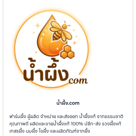
น้ำผึ้ง.com
ฟาร์มผึ้ง ผู้ผลิต จำหน่าย และส่งออก น้ำผึ้งแท้ จากธรรมชาติ
คุณภาพดี ผลิตและขายน้ำผึ้งแท้ 100% ปลีก-ส่ง รวงผึ้งแท้
เกสรผึ้ง นมผึ้ง ไขผึ้ง และผลิตภัณฑ์จากผึ้ง