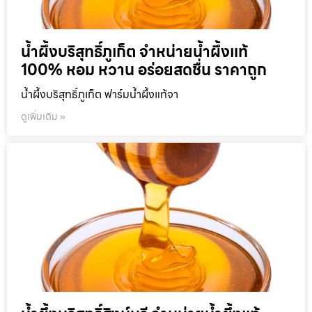
น้ำผึ้งบริสุทธิ์ภูเก็ต จำหน่ายน้ำผึ้งแท้
100% หอม หวาน อร่อยสดชื่น ราคาถูก
น้ำผึ้งบริสุทธิ์ภูเก็ต ฟาร์มน้ำผึ้งแท้จา
ดูเพิ่มเติม »