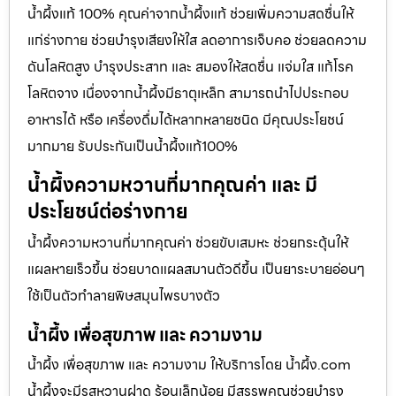
น้ำผึ้งแท้ 100% คุณค่าจากน้ำผึ้งแท้ ช่วยเพิ่มความสดชื่นให้
แก่ร่างกาย ช่วยบำรุงเสียงให้ใส ลดอาการเจ็บคอ ช่วยลดความ
ดันโลหิตสูง บำรุงประสาท และ สมองให้สดชื่น แจ่มใส แก้โรค
โลหิตจาง เนื่องจากน้ำผึ้งมีธาตุเหล็ก สามารถนำไปประกอบ
อาหารได้ หรือ เครื่องดื่มได้หลากหลายชนิด มีคุณประโยชน์
มากมาย รับประกันเป็นน้ำผึ้งแท้100%
น้ำผึ้งความหวานที่มากคุณค่า และ มี
ประโยชน์ต่อร่างกาย
น้ำผึ้งความหวานที่มากคุณค่า ช่วยขับเสมหะ ช่วยกระตุ้นให้
แผลหายเร็วขึ้น ช่วยบาดแผลสมานตัวดีขึ้น เป็นยาระบายอ่อนๆ
ใช้เป็นตัวทำลายพิษสมุนไพรบางตัว
น้ำผึ้ง เพื่อสุขภาพ และ ความงาม
น้ำผึ้ง เพื่อสุขภาพ และ ความงาม ให้บริการโดย น้ำผึ้ง.com
น้ำผึ้งจะมีรสหวานฝาด ร้อนเล็กน้อย มีสรรพคุณช่วยบำรุง