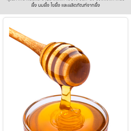
ผึ้ง นมผึ้ง ไขผึ้ง และผลิตภัณฑ์จากผึ้ง