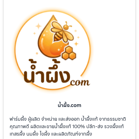
น้ำผึ้ง.com
ฟาร์มผึ้ง ผู้ผลิต จำหน่าย และส่งออก น้ำผึ้งแท้ จากธรรมชาติ
คุณภาพดี ผลิตและขายน้ำผึ้งแท้ 100% ปลีก-ส่ง รวงผึ้งแท้
เกสรผึ้ง นมผึ้ง ไขผึ้ง และผลิตภัณฑ์จากผึ้ง