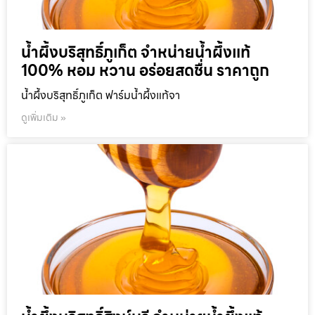
น้ำผึ้งบริสุทธิ์ภูเก็ต จำหน่ายน้ำผึ้งแท้
100% หอม หวาน อร่อยสดชื่น ราคาถูก
น้ำผึ้งบริสุทธิ์ภูเก็ต ฟาร์มน้ำผึ้งแท้จา
ดูเพิ่มเติม »