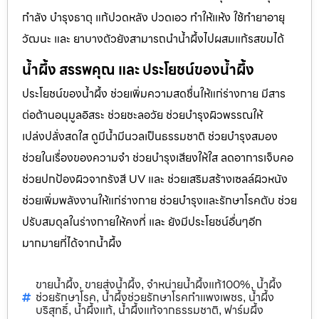
กำลัง บำรุงธาตุ แก้ปวดหลัง ปวดเอว ทำให้แห้ง ใช้ทำยาอายุ
วัฒนะ และ ยาบางตัวยังสามารถนำน้ำผึ้งไปผสมแก้รสขมได้
น้ำผึ้ง สรรพคุณ และ ประโยชน์ของน้ำผึ้ง
ประโยชน์ของน้ำผึ้ง ช่วยเพิ่มความสดชื่นให้แก่ร่างกาย มีสาร
ต่อต้านอนุมูลอิสระ ช่วยชะลอวัย ช่วยบำรุงผิวพรรณให้
เปล่งปลั่งสดใส ดูมีน้ำมีนวลเป็นธรรมชาติ ช่วยบำรุงสมอง
ช่วยในเรื่องของความจำ ช่วยบำรุงเสียงให้ใส ลดอาการเจ็บคอ
ช่วยปกป้องผิวจากรังสี UV และ ช่วยเสริมสร้างเซลล์ผิวหนัง
ช่วยเพิ่มพลังงานให้แก่ร่างกาย ช่วยบำรุงและรักษาโรคตับ ช่วย
ปรับสมดุลในร่างกายให้คงที่ และ ยังมีประโยชน์อื่นๆอีก
มากมายที่ได้จากน้ำผึ้ง
ขายน้ำผึ้ง
ขายส่งน้ำผึ้ง
จำหน่ายน้ำผึ้งแท้100%
น้ำผึ้ง
,
,
,
ช่วยรักษาโรค
น้ำผึ้งช่วยรักษาโรคกำแพงเพชร
น้ำผึ้ง
,
,
บริสุทธิ์
น้ำผึ้งแท้
น้ำผึ้งแท้จากธรรมชาติ
ฟาร์มผึ้ง
,
,
,