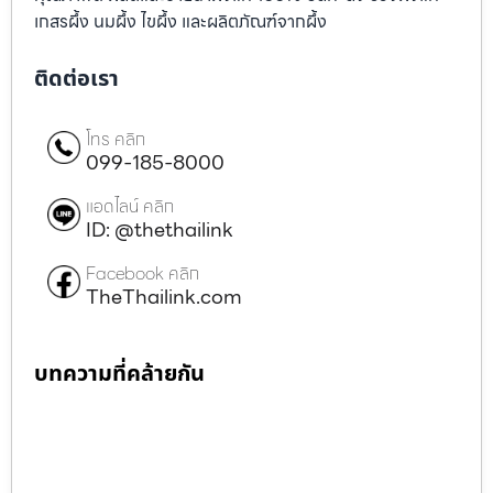
เกสรผึ้ง นมผึ้ง ไขผึ้ง และผลิตภัณฑ์จากผึ้ง
ติดต่อเรา
โทร คลิก
099-185-8000
แอดไลน์ คลิก
ID: @thethailink
Facebook คลิก
TheThailink.com
บทความที่คล้ายกัน