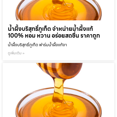
น้ำผึ้งบริสุทธิ์ภูเก็ต จำหน่ายน้ำผึ้งแท้
100% หอม หวาน อร่อยสดชื่น ราคาถูก
น้ำผึ้งบริสุทธิ์ภูเก็ต ฟาร์มน้ำผึ้งแท้จา
ดูเพิ่มเติม »