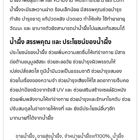
น้ำผึ้ง เพื่อสุขภาพ และ ความงาม ให้บริการโดย น้ำผึ้ง.com
น้ำผึ้งจะมีรสหวานฝาด ร้อนเล็กน้อย มีสรรพคุณช่วยบำรุง
กำลัง บำรุงธาตุ แก้ปวดหลัง ปวดเอว ทำให้แห้ง ใช้ทำยาอายุ
วัฒนะ และ ยาบางตัวยังสามารถนำน้ำผึ้งไปผสมแก้รสขมได้
น้ำผึ้ง สรรพคุณ และ ประโยชน์ของน้ำผึ้ง
ประโยชน์ของน้ำผึ้ง ช่วยเพิ่มความสดชื่นให้แก่ร่างกาย มีสาร
ต่อต้านอนุมูลอิสระ ช่วยชะลอวัย ช่วยบำรุงผิวพรรณให้
เปล่งปลั่งสดใส ดูมีน้ำมีนวลเป็นธรรมชาติ ช่วยบำรุงสมอง
ช่วยในเรื่องของความจำ ช่วยบำรุงเสียงให้ใส ลดอาการเจ็บคอ
ช่วยปกป้องผิวจากรังสี UV และ ช่วยเสริมสร้างเซลล์ผิวหนัง
ช่วยเพิ่มพลังงานให้แก่ร่างกาย ช่วยบำรุงและรักษาโรคตับ ช่วย
ปรับสมดุลในร่างกายให้คงที่ และ ยังมีประโยชน์อื่นๆอีก
มากมายที่ได้จากน้ำผึ้ง
ขายน้ำผึ้ง
ขายส่งน้ำผึ้ง
จำหน่ายน้ำผึ้งแท้100%
น้ำผึ้ง
,
,
,