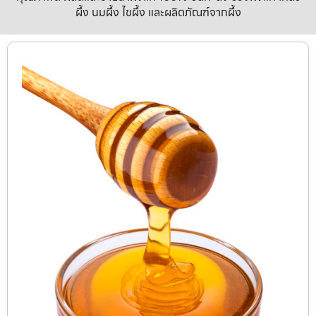
ผึ้ง นมผึ้ง ไขผึ้ง และผลิตภัณฑ์จากผึ้ง