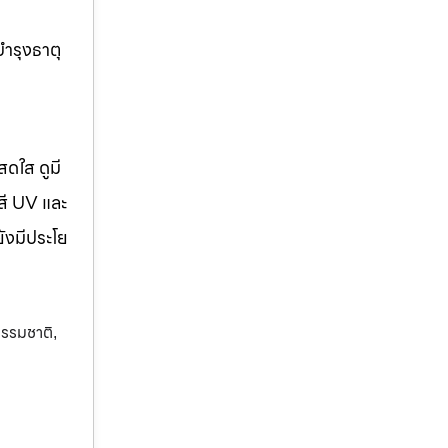
บำรุงธาตุ
สดใส ดูมี
สี UV และ
ยังมีประโย
ธรรมชาติ
,