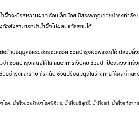
m น้ำผึ้งจะมีรสหวานฝาด ร้อนเล็กน้อย มีสรรพคุณช่วยบำรุงกำลัง 
างตัวยังสามารถนำน้ำผึ้งไปผสมแก้รสขมได้
รต่อต้านอนุมูลอิสระ ช่วยชะลอวัย ช่วยบำรุงผิวพรรณให้เปล่งปลั่ง
มจำ ช่วยบำรุงเสียงให้ใส ลดอาการเจ็บคอ ช่วยปกป้องผิวจากรัง
 ช่วยบำรุงและรักษาโรคตับ ช่วยปรับสมดุลในร่างกายให้คงที่ และ 
กษาโรค
น้ำผึ้งช่วยรักษาโรคพิจิตร
น้ำผึ้งบริสุทธิ์
น้ำผึ้งแท้
น้ำผึ้งแท้จาก
,
,
,
,