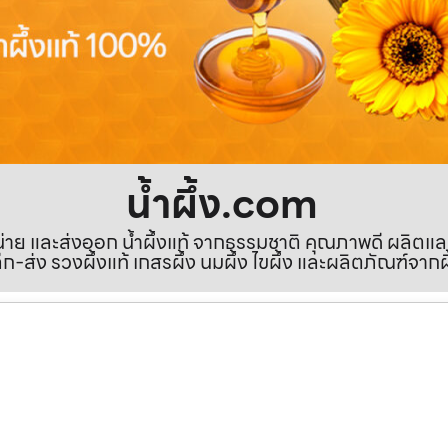
น้ำผึ้ง.com
ำหน่าย และส่งออก น้ำผึ้งแท้ จากธรรมชาติ คุณภาพดี ผลิตแ
ีก-ส่ง รวงผึ้งแท้ เกสรผึ้ง นมผึ้ง ไขผึ้ง และผลิตภัณฑ์จากผ