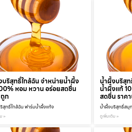
้งบริสุทธิ์ใกล้ฉัน จำหน่ายน้ำผึ้ง
น้ำผึ้งบริส
100% หอม หวาน อร่อยสดชื่น
น้ำผึ้งแท้
ถูก
สดชื่น ราคา
บริสุทธิ์ใกล้ฉัน ฟาร์มน้ำผึ้งแท้จ
น้ำผึ้งบริสุทธิ์ส
ิม »
ดูเพิ่มเติม »