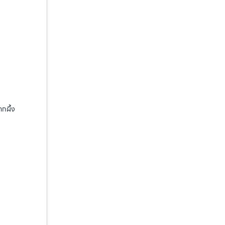
ากผึ้ง