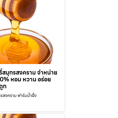
ุทธิ์สมุทรสงคราม จำหน่าย
 100% หอม หวาน อร่อย
ถูก
มุทรสงคราม ฟาร์มน้ำผึ้ง