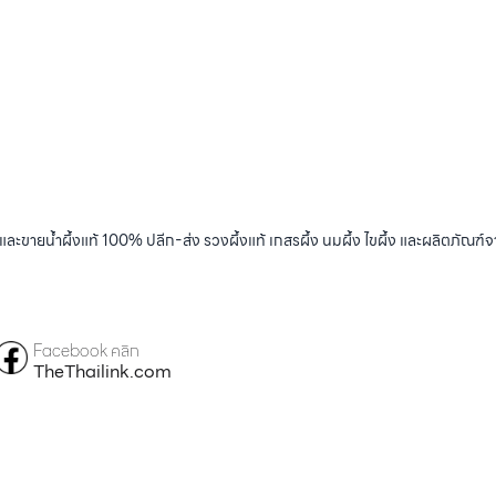
และขายน้ำผึ้งแท้ 100% ปลีก-ส่ง รวงผึ้งแท้ เกสรผึ้ง นมผึ้ง ไขผึ้ง และผลิตภัณฑ์จ
Facebook คลิก
TheThailink.com