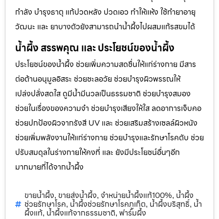
กำลัง บำรุงธาตุ แก้ปวดหลัง ปวดเอว ทำให้แห้ง ใช้ทำยาอายุ
วัฒนะ และ ยาบางตัวยังสามารถนำน้ำผึ้งไปผสมแก้รสขมได้
น้ำผึ้ง สรรพคุณ และ ประโยชน์ของน้ำผึ้ง
ประโยชน์ของน้ำผึ้ง ช่วยเพิ่มความสดชื่นให้แก่ร่างกาย มีสาร
ต่อต้านอนุมูลอิสระ ช่วยชะลอวัย ช่วยบำรุงผิวพรรณให้
เปล่งปลั่งสดใส ดูมีน้ำมีนวลเป็นธรรมชาติ ช่วยบำรุงสมอง
ช่วยในเรื่องของความจำ ช่วยบำรุงเสียงให้ใส ลดอาการเจ็บคอ
ช่วยปกป้องผิวจากรังสี UV และ ช่วยเสริมสร้างเซลล์ผิวหนัง
ช่วยเพิ่มพลังงานให้แก่ร่างกาย ช่วยบำรุงและรักษาโรคตับ ช่วย
ปรับสมดุลในร่างกายให้คงที่ และ ยังมีประโยชน์อื่นๆอีก
มากมายที่ได้จากน้ำผึ้ง
ขายน้ำผึ้ง
ขายส่งน้ำผึ้ง
จำหน่ายน้ำผึ้งแท้100%
น้ำผึ้ง
,
,
,
ช่วยรักษาโรค
น้ำผึ้งช่วยรักษาโรคภูเก็ต
น้ำผึ้งบริสุทธิ์
น้ำ
,
,
,
ผึ้งแท้
น้ำผึ้งแท้จากธรรมชาติ
ฟาร์มผึ้ง
,
,