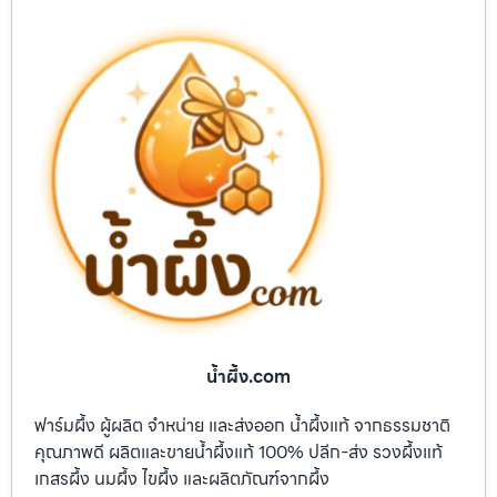
น้ำผึ้ง.com
ฟาร์มผึ้ง ผู้ผลิต จำหน่าย และส่งออก น้ำผึ้งแท้ จากธรรมชาติ
คุณภาพดี ผลิตและขายน้ำผึ้งแท้ 100% ปลีก-ส่ง รวงผึ้งแท้
เกสรผึ้ง นมผึ้ง ไขผึ้ง และผลิตภัณฑ์จากผึ้ง