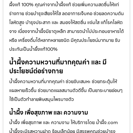
ผึ้งแท้ 100% คุณค่าจากน้ำผึ้งแท้ ช่วยเพิ่มความสดชื่นให้แก่
ร่างกาย ช่วยบำรุงเสียงให้ใส ลดอาการเจ็บคอ ช่วยลดความดัน
โลหิตสูง บำรุงประสาท และ สมองให้สดชื่น แจ่มใส แก้โรคโลหิต
จาง เนื่องจากน้ำผึ้งมีธาตุเหล็ก สามารถนำไปประกอบอาหารได้
หรือ เครื่องดื่มได้หลากหลายชนิด มีคุณประโยชน์มากมาย รับ
ประกันเป็นน้ำผึ้งแท้100%
น้ำผึ้งความหวานที่มากคุณค่า และ มี
ประโยชน์ต่อร่างกาย
น้ำผึ้งความหวานที่มากคุณค่า ช่วยขับเสมหะ ช่วยกระตุ้นให้
แผลหายเร็วขึ้น ช่วยบาดแผลสมานตัวดีขึ้น เป็นยาระบายอ่อนๆ
ใช้เป็นตัวทำลายพิษสมุนไพรบางตัว
น้ำผึ้ง เพื่อสุขภาพ และ ความงาม
น้ำผึ้ง เพื่อสุขภาพ และ ความงาม ให้บริการโดย น้ำผึ้ง.com
น้ำผึ้งจะมีรสหวานฝาด ร้อนเล็กน้อย มีสรรพคุณช่วยบำรุง