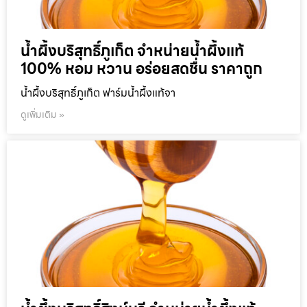
น้ำผึ้งบริสุทธิ์ภูเก็ต จำหน่ายน้ำผึ้งแท้
100% หอม หวาน อร่อยสดชื่น ราคาถูก
น้ำผึ้งบริสุทธิ์ภูเก็ต ฟาร์มน้ำผึ้งแท้จา
ดูเพิ่มเติม »