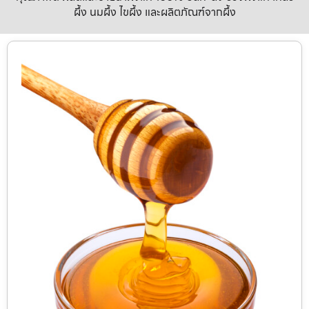
ผึ้ง นมผึ้ง ไขผึ้ง และผลิตภัณฑ์จากผึ้ง