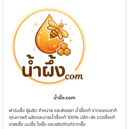
น้ำผึ้ง.com
ฟาร์มผึ้ง ผู้ผลิต จำหน่าย และส่งออก น้ำผึ้งแท้ จากธรรมชาติ
คุณภาพดี ผลิตและขายน้ำผึ้งแท้ 100% ปลีก-ส่ง รวงผึ้งแท้
เกสรผึ้ง นมผึ้ง ไขผึ้ง และผลิตภัณฑ์จากผึ้ง