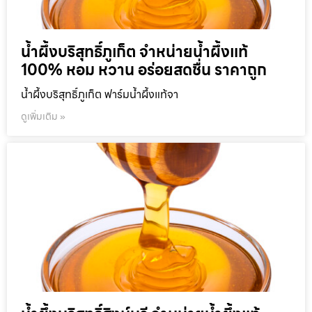
น้ำผึ้งบริสุทธิ์ภูเก็ต จำหน่ายน้ำผึ้งแท้
100% หอม หวาน อร่อยสดชื่น ราคาถูก
น้ำผึ้งบริสุทธิ์ภูเก็ต ฟาร์มน้ำผึ้งแท้จา
ดูเพิ่มเติม »