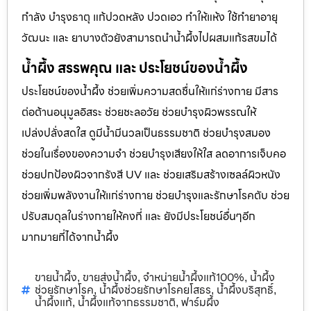
กำลัง บำรุงธาตุ แก้ปวดหลัง ปวดเอว ทำให้แห้ง ใช้ทำยาอายุ
วัฒนะ และ ยาบางตัวยังสามารถนำน้ำผึ้งไปผสมแก้รสขมได้
น้ำผึ้ง สรรพคุณ และ ประโยชน์ของน้ำผึ้ง
ประโยชน์ของน้ำผึ้ง ช่วยเพิ่มความสดชื่นให้แก่ร่างกาย มีสาร
ต่อต้านอนุมูลอิสระ ช่วยชะลอวัย ช่วยบำรุงผิวพรรณให้
เปล่งปลั่งสดใส ดูมีน้ำมีนวลเป็นธรรมชาติ ช่วยบำรุงสมอง
ช่วยในเรื่องของความจำ ช่วยบำรุงเสียงให้ใส ลดอาการเจ็บคอ
ช่วยปกป้องผิวจากรังสี UV และ ช่วยเสริมสร้างเซลล์ผิวหนัง
ช่วยเพิ่มพลังงานให้แก่ร่างกาย ช่วยบำรุงและรักษาโรคตับ ช่วย
ปรับสมดุลในร่างกายให้คงที่ และ ยังมีประโยชน์อื่นๆอีก
มากมายที่ได้จากน้ำผึ้ง
ขายน้ำผึ้ง
ขายส่งน้ำผึ้ง
จำหน่ายน้ำผึ้งแท้100%
น้ำผึ้ง
,
,
,
ช่วยรักษาโรค
น้ำผึ้งช่วยรักษาโรคยโสธร
น้ำผึ้งบริสุทธิ์
,
,
,
น้ำผึ้งแท้
น้ำผึ้งแท้จากธรรมชาติ
ฟาร์มผึ้ง
,
,