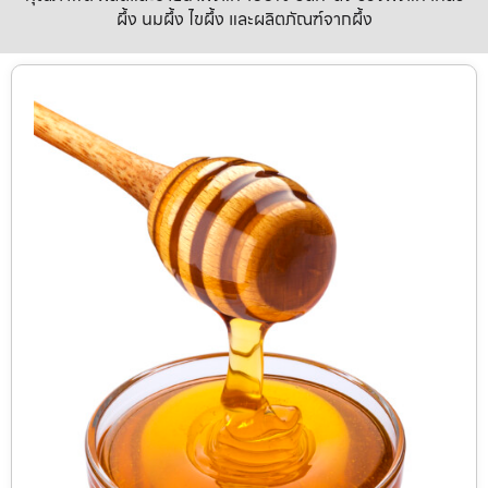
ผึ้ง นมผึ้ง ไขผึ้ง และผลิตภัณฑ์จากผึ้ง