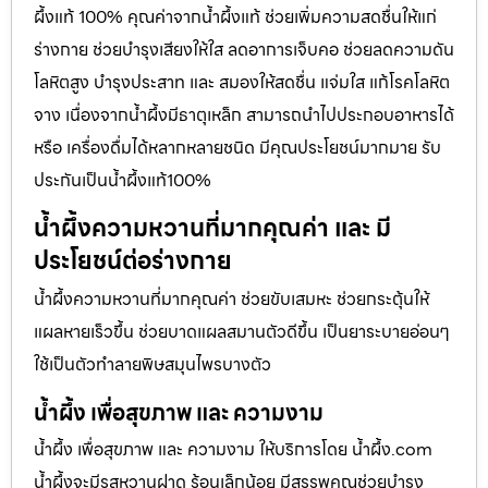
ผึ้งแท้ 100% คุณค่าจากน้ำผึ้งแท้ ช่วยเพิ่มความสดชื่นให้แก่
ร่างกาย ช่วยบำรุงเสียงให้ใส ลดอาการเจ็บคอ ช่วยลดความดัน
โลหิตสูง บำรุงประสาท และ สมองให้สดชื่น แจ่มใส แก้โรคโลหิต
จาง เนื่องจากน้ำผึ้งมีธาตุเหล็ก สามารถนำไปประกอบอาหารได้
หรือ เครื่องดื่มได้หลากหลายชนิด มีคุณประโยชน์มากมาย รับ
ประกันเป็นน้ำผึ้งแท้100%
น้ำผึ้งความหวานที่มากคุณค่า และ มี
ประโยชน์ต่อร่างกาย
น้ำผึ้งความหวานที่มากคุณค่า ช่วยขับเสมหะ ช่วยกระตุ้นให้
แผลหายเร็วขึ้น ช่วยบาดแผลสมานตัวดีขึ้น เป็นยาระบายอ่อนๆ
ใช้เป็นตัวทำลายพิษสมุนไพรบางตัว
น้ำผึ้ง เพื่อสุขภาพ และ ความงาม
น้ำผึ้ง เพื่อสุขภาพ และ ความงาม ให้บริการโดย น้ำผึ้ง.com
น้ำผึ้งจะมีรสหวานฝาด ร้อนเล็กน้อย มีสรรพคุณช่วยบำรุง