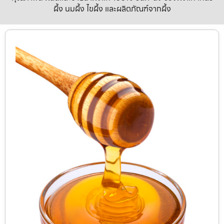
ผึ้ง นมผึ้ง ไขผึ้ง และผลิตภัณฑ์จากผึ้ง