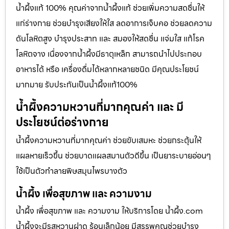
น้ำผึ้งแท้ 100% คุณค่าจากน้ำผึ้งแท้ ช่วยเพิ่มความสดชื่นให้
แก่ร่างกาย ช่วยบำรุงเสียงให้ใส ลดอาการเจ็บคอ ช่วยลดความ
ดันโลหิตสูง บำรุงประสาท และ สมองให้สดชื่น แจ่มใส แก้โรค
โลหิตจาง เนื่องจากน้ำผึ้งมีธาตุเหล็ก สามารถนำไปประกอบ
อาหารได้ หรือ เครื่องดื่มได้หลากหลายชนิด มีคุณประโยชน์
มากมาย รับประกันเป็นน้ำผึ้งแท้100%
น้ำผึ้งความหวานที่มากคุณค่า และ มี
ประโยชน์ต่อร่างกาย
น้ำผึ้งความหวานที่มากคุณค่า ช่วยขับเสมหะ ช่วยกระตุ้นให้
แผลหายเร็วขึ้น ช่วยบาดแผลสมานตัวดีขึ้น เป็นยาระบายอ่อนๆ
ใช้เป็นตัวทำลายพิษสมุนไพรบางตัว
น้ำผึ้ง เพื่อสุขภาพ และ ความงาม
น้ำผึ้ง เพื่อสุขภาพ และ ความงาม ให้บริการโดย น้ำผึ้ง.com
น้ำผึ้งจะมีรสหวานฝาด ร้อนเล็กน้อย มีสรรพคุณช่วยบำรุง