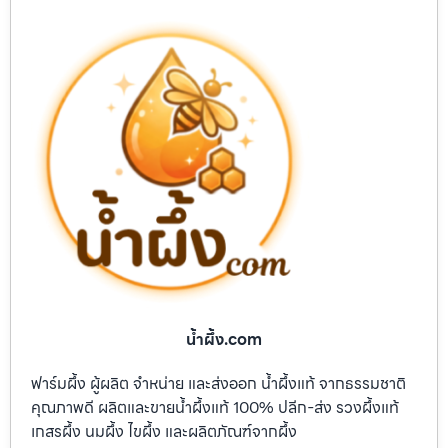
น้ำผึ้ง.com
ฟาร์มผึ้ง ผู้ผลิต จำหน่าย และส่งออก น้ำผึ้งแท้ จากธรรมชาติ
คุณภาพดี ผลิตและขายน้ำผึ้งแท้ 100% ปลีก-ส่ง รวงผึ้งแท้
เกสรผึ้ง นมผึ้ง ไขผึ้ง และผลิตภัณฑ์จากผึ้ง