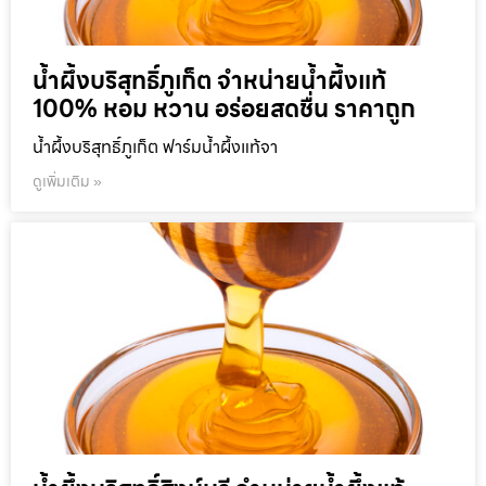
น้ำผึ้งบริสุทธิ์ภูเก็ต จำหน่ายน้ำผึ้งแท้
100% หอม หวาน อร่อยสดชื่น ราคาถูก
น้ำผึ้งบริสุทธิ์ภูเก็ต ฟาร์มน้ำผึ้งแท้จา
ดูเพิ่มเติม »