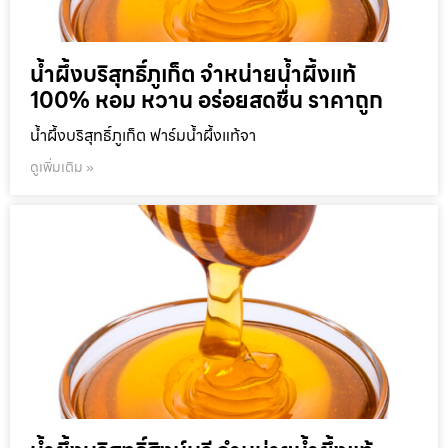
น้ำผึ้งบริสุทธิ์ภูเก็ต จำหน่ายน้ำผึ้งแท้
100% หอม หวาน อร่อยสดชื่น ราคาถูก
น้ำผึ้งบริสุทธิ์ภูเก็ต ฟาร์มน้ำผึ้งแท้จา
ดูเพิ่มเติม »