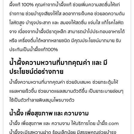
ผึ้งแท้ 100% คุณค่าจากน้ำผึ้งแท้ ช่วยเพิ่มความสดชื่นให้แก่
ร่างกาย ช่วยบำรุงเสียงให้ใส ลดอาการเจ็บคอ ช่วยลดความดัน
โลหิตสูง บำรุงประสาท และ สมองให้สดชื่น แจ่มใส แก้โรคโลหิต
จาง เนื่องจากน้ำผึ้งมีธาตุเหล็ก สามารถนำไปประกอบอาหารได้
หรือ เครื่องดื่มได้หลากหลายชนิด มีคุณประโยชน์มากมาย รับ
ประกันเป็นน้ำผึ้งแท้100%
น้ำผึ้งความหวานที่มากคุณค่า และ มี
ประโยชน์ต่อร่างกาย
น้ำผึ้งความหวานที่มากคุณค่า ช่วยขับเสมหะ ช่วยกระตุ้นให้
แผลหายเร็วขึ้น ช่วยบาดแผลสมานตัวดีขึ้น เป็นยาระบายอ่อนๆ
ใช้เป็นตัวทำลายพิษสมุนไพรบางตัว
น้ำผึ้ง เพื่อสุขภาพ และ ความงาม
น้ำผึ้ง เพื่อสุขภาพ และ ความงาม ให้บริการโดย น้ำผึ้ง.com
น้ำผึ้งจะมีรสหวานฝาด ร้อนเล็กน้อย มีสรรพคุณช่วยบำรุง