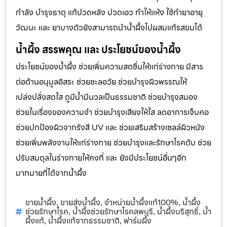
กำลัง บำรุงธาตุ แก้ปวดหลัง ปวดเอว ทำให้แห้ง ใช้ทำยาอายุ
วัฒนะ และ ยาบางตัวยังสามารถนำน้ำผึ้งไปผสมแก้รสขมได้
น้ำผึ้ง สรรพคุณ และ ประโยชน์ของน้ำผึ้ง
ประโยชน์ของน้ำผึ้ง ช่วยเพิ่มความสดชื่นให้แก่ร่างกาย มีสาร
ต่อต้านอนุมูลอิสระ ช่วยชะลอวัย ช่วยบำรุงผิวพรรณให้
เปล่งปลั่งสดใส ดูมีน้ำมีนวลเป็นธรรมชาติ ช่วยบำรุงสมอง
ช่วยในเรื่องของความจำ ช่วยบำรุงเสียงให้ใส ลดอาการเจ็บคอ
ช่วยปกป้องผิวจากรังสี UV และ ช่วยเสริมสร้างเซลล์ผิวหนัง
ช่วยเพิ่มพลังงานให้แก่ร่างกาย ช่วยบำรุงและรักษาโรคตับ ช่วย
ปรับสมดุลในร่างกายให้คงที่ และ ยังมีประโยชน์อื่นๆอีก
มากมายที่ได้จากน้ำผึ้ง
ขายน้ำผึ้ง
ขายส่งน้ำผึ้ง
จำหน่ายน้ำผึ้งแท้100%
น้ำผึ้ง
,
,
,
ช่วยรักษาโรค
น้ำผึ้งช่วยรักษาโรคลพบุรี
น้ำผึ้งบริสุทธิ์
น้ำ
,
,
,
ผึ้งแท้
น้ำผึ้งแท้จากธรรมชาติ
ฟาร์มผึ้ง
,
,