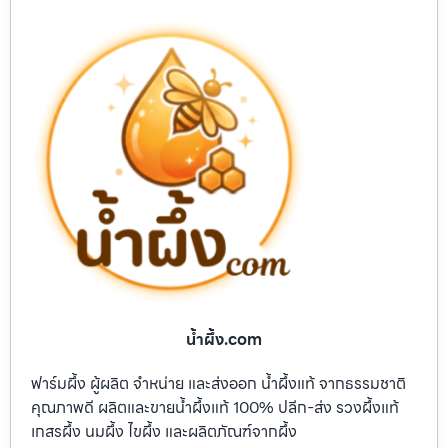
น้ำผึ้ง.com
ฟาร์มผึ้ง ผู้ผลิต จำหน่าย และส่งออก น้ำผึ้งแท้ จากธรรมชาติ
คุณภาพดี ผลิตและขายน้ำผึ้งแท้ 100% ปลีก-ส่ง รวงผึ้งแท้
เกสรผึ้ง นมผึ้ง ไขผึ้ง และผลิตภัณฑ์จากผึ้ง