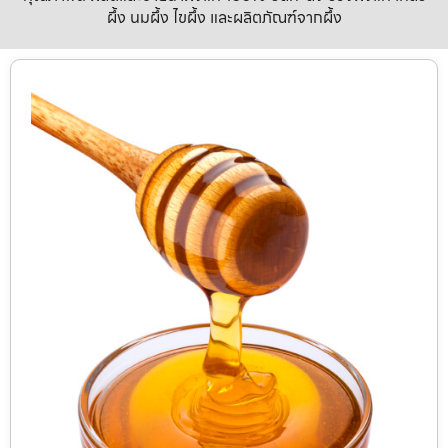
ผึ้ง นมผึ้ง ไขผึ้ง และผลิตภัณฑ์จากผึ้ง