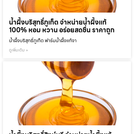
น้ำผึ้งบริสุทธิ์ภูเก็ต จำหน่ายน้ำผึ้งแท้
100% หอม หวาน อร่อยสดชื่น ราคาถูก
น้ำผึ้งบริสุทธิ์ภูเก็ต ฟาร์มน้ำผึ้งแท้จา
ดูเพิ่มเติม »