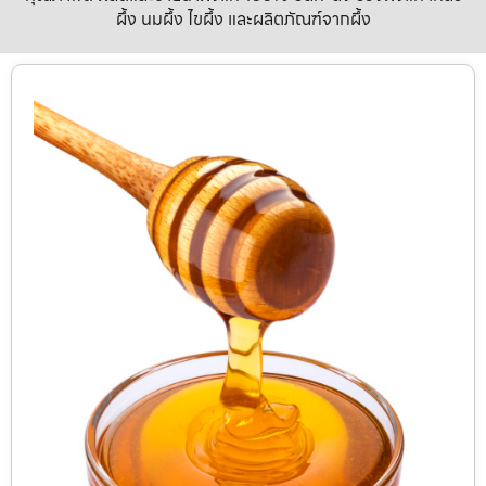
ผึ้ง นมผึ้ง ไขผึ้ง และผลิตภัณฑ์จากผึ้ง