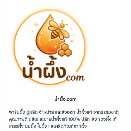
น้ำผึ้ง.com
ฟาร์มผึ้ง ผู้ผลิต จำหน่าย และส่งออก น้ำผึ้งแท้ จากธรรมชาติ
คุณภาพดี ผลิตและขายน้ำผึ้งแท้ 100% ปลีก-ส่ง รวงผึ้งแท้
เกสรผึ้ง นมผึ้ง ไขผึ้ง และผลิตภัณฑ์จากผึ้ง