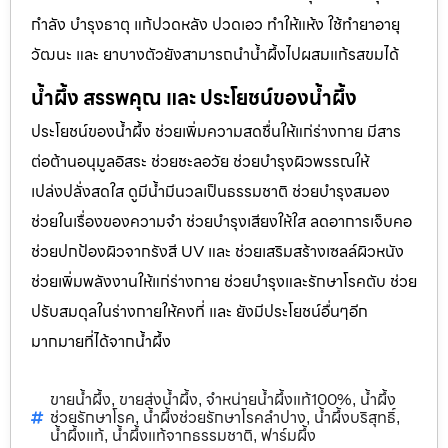
กำลัง บำรุงธาตุ แก้ปวดหลัง ปวดเอว ทำให้แห้ง ใช้ทำยาอายุ
วัฒนะ และ ยาบางตัวยังสามารถนำน้ำผึ้งไปผสมแก้รสขมได้
น้ำผึ้ง สรรพคุณ และ ประโยชน์ของน้ำผึ้ง
ประโยชน์ของน้ำผึ้ง ช่วยเพิ่มความสดชื่นให้แก่ร่างกาย มีสาร
ต่อต้านอนุมูลอิสระ ช่วยชะลอวัย ช่วยบำรุงผิวพรรณให้
เปล่งปลั่งสดใส ดูมีน้ำมีนวลเป็นธรรมชาติ ช่วยบำรุงสมอง
ช่วยในเรื่องของความจำ ช่วยบำรุงเสียงให้ใส ลดอาการเจ็บคอ
ช่วยปกป้องผิวจากรังสี UV และ ช่วยเสริมสร้างเซลล์ผิวหนัง
ช่วยเพิ่มพลังงานให้แก่ร่างกาย ช่วยบำรุงและรักษาโรคตับ ช่วย
ปรับสมดุลในร่างกายให้คงที่ และ ยังมีประโยชน์อื่นๆอีก
มากมายที่ได้จากน้ำผึ้ง
ขายน้ำผึ้ง
ขายส่งน้ำผึ้ง
จำหน่ายน้ำผึ้งแท้100%
น้ำผึ้ง
,
,
,
ช่วยรักษาโรค
น้ำผึ้งช่วยรักษาโรคลำปาง
น้ำผึ้งบริสุทธิ์
,
,
,
น้ำผึ้งแท้
น้ำผึ้งแท้จากธรรมชาติ
ฟาร์มผึ้ง
,
,