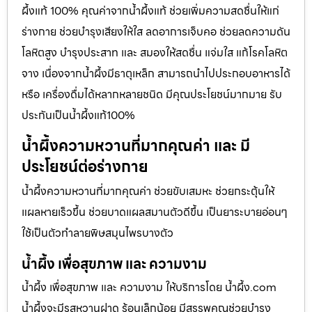
ผึ้งแท้ 100% คุณค่าจากน้ำผึ้งแท้ ช่วยเพิ่มความสดชื่นให้แก่
ร่างกาย ช่วยบำรุงเสียงให้ใส ลดอาการเจ็บคอ ช่วยลดความดัน
โลหิตสูง บำรุงประสาท และ สมองให้สดชื่น แจ่มใส แก้โรคโลหิต
จาง เนื่องจากน้ำผึ้งมีธาตุเหล็ก สามารถนำไปประกอบอาหารได้
หรือ เครื่องดื่มได้หลากหลายชนิด มีคุณประโยชน์มากมาย รับ
ประกันเป็นน้ำผึ้งแท้100%
น้ำผึ้งความหวานที่มากคุณค่า และ มี
ประโยชน์ต่อร่างกาย
น้ำผึ้งความหวานที่มากคุณค่า ช่วยขับเสมหะ ช่วยกระตุ้นให้
แผลหายเร็วขึ้น ช่วยบาดแผลสมานตัวดีขึ้น เป็นยาระบายอ่อนๆ
ใช้เป็นตัวทำลายพิษสมุนไพรบางตัว
น้ำผึ้ง เพื่อสุขภาพ และ ความงาม
น้ำผึ้ง เพื่อสุขภาพ และ ความงาม ให้บริการโดย น้ำผึ้ง.com
น้ำผึ้งจะมีรสหวานฝาด ร้อนเล็กน้อย มีสรรพคุณช่วยบำรุง