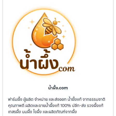
น้ำผึ้ง.com
ฟาร์มผึ้ง ผู้ผลิต จำหน่าย และส่งออก น้ำผึ้งแท้ จากธรรมชาติ
คุณภาพดี ผลิตและขายน้ำผึ้งแท้ 100% ปลีก-ส่ง รวงผึ้งแท้
เกสรผึ้ง นมผึ้ง ไขผึ้ง และผลิตภัณฑ์จากผึ้ง