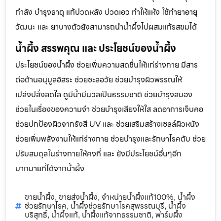
กำลัง บำรุงธาตุ แก้ปวดหลัง ปวดเอว ทำให้แห้ง ใช้ทำยาอายุ
วัฒนะ และ ยาบางตัวยังสามารถนำน้ำผึ้งไปผสมแก้รสขมได้
น้ำผึ้ง สรรพคุณ และ ประโยชน์ของน้ำผึ้ง
ประโยชน์ของน้ำผึ้ง ช่วยเพิ่มความสดชื่นให้แก่ร่างกาย มีสาร
ต่อต้านอนุมูลอิสระ ช่วยชะลอวัย ช่วยบำรุงผิวพรรณให้
เปล่งปลั่งสดใส ดูมีน้ำมีนวลเป็นธรรมชาติ ช่วยบำรุงสมอง
ช่วยในเรื่องของความจำ ช่วยบำรุงเสียงให้ใส ลดอาการเจ็บคอ
ช่วยปกป้องผิวจากรังสี UV และ ช่วยเสริมสร้างเซลล์ผิวหนัง
ช่วยเพิ่มพลังงานให้แก่ร่างกาย ช่วยบำรุงและรักษาโรคตับ ช่วย
ปรับสมดุลในร่างกายให้คงที่ และ ยังมีประโยชน์อื่นๆอีก
มากมายที่ได้จากน้ำผึ้ง
ขายน้ำผึ้ง
ขายส่งน้ำผึ้ง
จำหน่ายน้ำผึ้งแท้100%
น้ำผึ้ง
,
,
,
ช่วยรักษาโรค
น้ำผึ้งช่วยรักษาโรคสุพรรณบุรี
น้ำผึ้ง
,
,
บริสุทธิ์
น้ำผึ้งแท้
น้ำผึ้งแท้จากธรรมชาติ
ฟาร์มผึ้ง
,
,
,