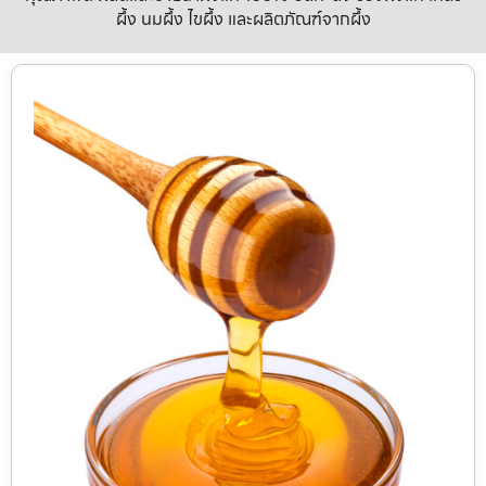
ผึ้ง นมผึ้ง ไขผึ้ง และผลิตภัณฑ์จากผึ้ง