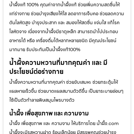
น้ำผึ้งแท้ 100% คุณค่าจากน้ำผึ้งแท้ ช่วยเพิ่มความสดชื่นให้
แก่ร่างกาย ช่วยบำรุงเสียงให้ใส ลดอาการเจ็บคอ ช่วยลดความ
ดันโลหิตสูง บำรุงประสาท และ สมองให้สดชื่น แจ่มใส แก้โรค
โลหิตจาง เนื่องจากน้ำผึ้งมีธาตุเหล็ก สามารถนำไปประกอบ
อาหารได้ หรือ เครื่องดื่มได้หลากหลายชนิด มีคุณประโยชน์
มากมาย รับประกันเป็นน้ำผึ้งแท้100%
น้ำผึ้งความหวานที่มากคุณค่า และ มี
ประโยชน์ต่อร่างกาย
น้ำผึ้งความหวานที่มากคุณค่า ช่วยขับเสมหะ ช่วยกระตุ้นให้
แผลหายเร็วขึ้น ช่วยบาดแผลสมานตัวดีขึ้น เป็นยาระบายอ่อนๆ
ใช้เป็นตัวทำลายพิษสมุนไพรบางตัว
น้ำผึ้ง เพื่อสุขภาพ และ ความงาม
น้ำผึ้ง เพื่อสุขภาพ และ ความงาม ให้บริการโดย น้ำผึ้ง.com
น้ำผึ้งจะมีรสหวานฝาด ร้อนเล็กน้อย มีสรรพคุณช่วยบำรุง