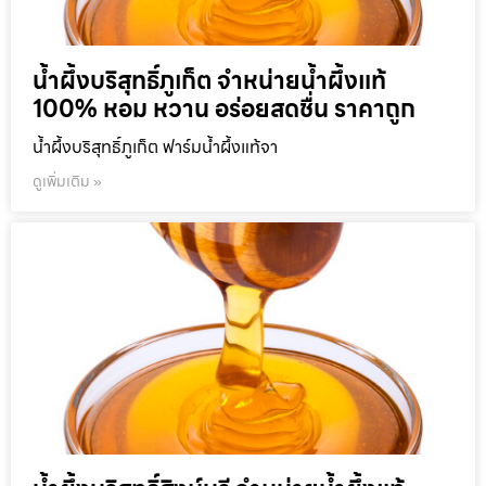
น้ำผึ้งบริสุทธิ์ภูเก็ต จำหน่ายน้ำผึ้งแท้
100% หอม หวาน อร่อยสดชื่น ราคาถูก
น้ำผึ้งบริสุทธิ์ภูเก็ต ฟาร์มน้ำผึ้งแท้จา
ดูเพิ่มเติม »