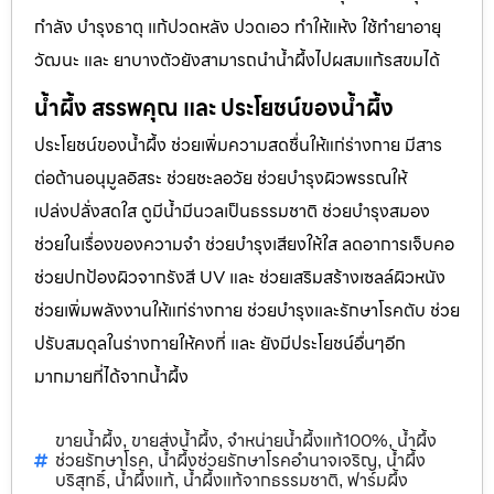
กำลัง บำรุงธาตุ แก้ปวดหลัง ปวดเอว ทำให้แห้ง ใช้ทำยาอายุ
วัฒนะ และ ยาบางตัวยังสามารถนำน้ำผึ้งไปผสมแก้รสขมได้
น้ำผึ้ง สรรพคุณ และ ประโยชน์ของน้ำผึ้ง
ประโยชน์ของน้ำผึ้ง ช่วยเพิ่มความสดชื่นให้แก่ร่างกาย มีสาร
ต่อต้านอนุมูลอิสระ ช่วยชะลอวัย ช่วยบำรุงผิวพรรณให้
เปล่งปลั่งสดใส ดูมีน้ำมีนวลเป็นธรรมชาติ ช่วยบำรุงสมอง
ช่วยในเรื่องของความจำ ช่วยบำรุงเสียงให้ใส ลดอาการเจ็บคอ
ช่วยปกป้องผิวจากรังสี UV และ ช่วยเสริมสร้างเซลล์ผิวหนัง
ช่วยเพิ่มพลังงานให้แก่ร่างกาย ช่วยบำรุงและรักษาโรคตับ ช่วย
ปรับสมดุลในร่างกายให้คงที่ และ ยังมีประโยชน์อื่นๆอีก
มากมายที่ได้จากน้ำผึ้ง
ขายน้ำผึ้ง
ขายส่งน้ำผึ้ง
จำหน่ายน้ำผึ้งแท้100%
น้ำผึ้ง
,
,
,
ช่วยรักษาโรค
น้ำผึ้งช่วยรักษาโรคอำนาจเจริญ
น้ำผึ้ง
,
,
บริสุทธิ์
น้ำผึ้งแท้
น้ำผึ้งแท้จากธรรมชาติ
ฟาร์มผึ้ง
,
,
,