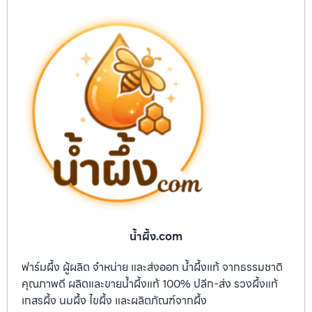
น้ำผึ้ง.com
ฟาร์มผึ้ง ผู้ผลิต จำหน่าย และส่งออก น้ำผึ้งแท้ จากธรรมชาติ
คุณภาพดี ผลิตและขายน้ำผึ้งแท้ 100% ปลีก-ส่ง รวงผึ้งแท้
เกสรผึ้ง นมผึ้ง ไขผึ้ง และผลิตภัณฑ์จากผึ้ง