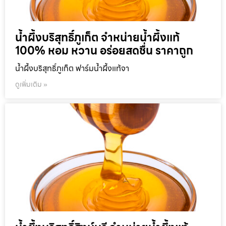
น้ำผึ้งบริสุทธิ์ภูเก็ต จำหน่ายน้ำผึ้งแท้
100% หอม หวาน อร่อยสดชื่น ราคาถูก
น้ำผึ้งบริสุทธิ์ภูเก็ต ฟาร์มน้ำผึ้งแท้จา
ดูเพิ่มเติม »