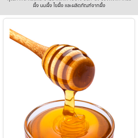
ผึ้ง นมผึ้ง ไขผึ้ง และผลิตภัณฑ์จากผึ้ง