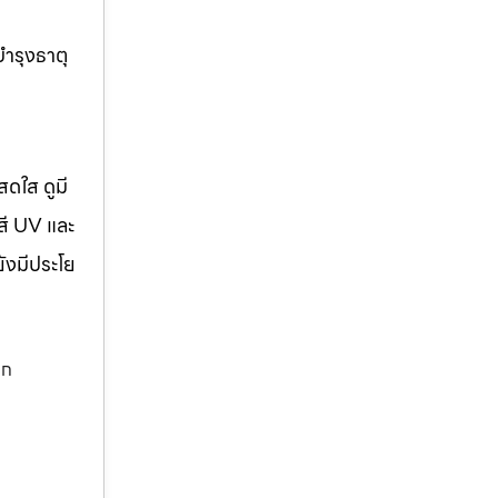
บำรุงธาตุ
สดใส ดูมี
สี UV และ
ยังมีประโย
าก