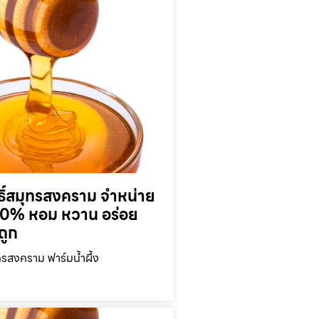
ุทธิ์สมุทรสงคราม จำหน่าย
 100% หอม หวาน อร่อย
ถูก
มุทรสงคราม ฟาร์มน้ำผึ้ง