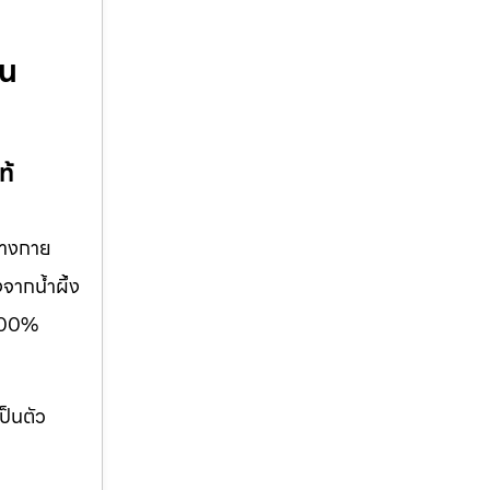
่น
ท้
ร่างกาย
จากน้ำผึ้ง
้100%
ป็นตัว