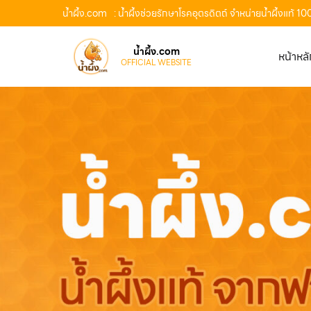
น้ำผึ้ง.com
: น้ำผึ้งช่วยรักษาโรคอุตรดิตถ์ จำหน่ายน้ำผึ้งแท้
น้ำผึ้ง.com
หน้าหล
OFFICIAL WEBSITE