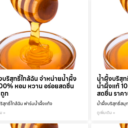
้งบริสุทธิ์ใกล้ฉัน จำหน่ายน้ำผึ้ง
น้ำผึ้งบริส
100% หอม หวาน อร่อยสดชื่น
น้ำผึ้งแท้
ถูก
สดชื่น ราคา
บริสุทธิ์ใกล้ฉัน ฟาร์มน้ำผึ้งแท้จ
น้ำผึ้งบริสุทธิ์ส
ิม »
ดูเพิ่มเติม »