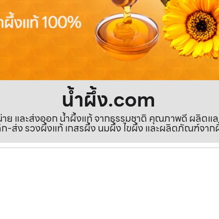
น้ำผึ้ง.com
ำหน่าย และส่งออก น้ำผึ้งแท้ จากธรรมชาติ คุณภาพดี ผลิตแ
ีก-ส่ง รวงผึ้งแท้ เกสรผึ้ง นมผึ้ง ไขผึ้ง และผลิตภัณฑ์จากผ