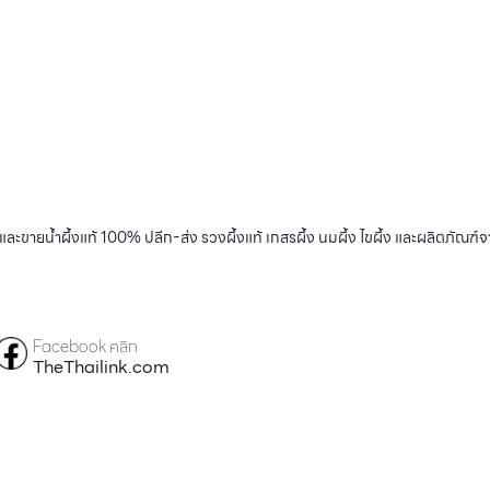
และขายน้ำผึ้งแท้ 100% ปลีก-ส่ง รวงผึ้งแท้ เกสรผึ้ง นมผึ้ง ไขผึ้ง และผลิตภัณฑ์จ
Facebook คลิก
TheThailink.com