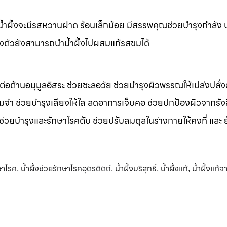
m น้ำผึ้งจะมีรสหวานฝาด ร้อนเล็กน้อย มีสรรพคุณช่วยบำรุงกำลัง 
างตัวยังสามารถนำน้ำผึ้งไปผสมแก้รสขมได้
รต่อต้านอนุมูลอิสระ ช่วยชะลอวัย ช่วยบำรุงผิวพรรณให้เปล่งปลั่ง
มจำ ช่วยบำรุงเสียงให้ใส ลดอาการเจ็บคอ ช่วยปกป้องผิวจากรัง
 ช่วยบำรุงและรักษาโรคตับ ช่วยปรับสมดุลในร่างกายให้คงที่ และ 
กษาโรค
น้ำผึ้งช่วยรักษาโรคอุตรดิตถ์
น้ำผึ้งบริสุทธิ์
น้ำผึ้งแท้
น้ำผึ้งแท้จ
,
,
,
,