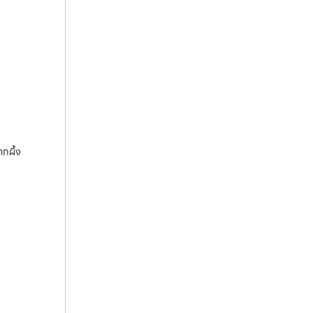
ากผึ้ง