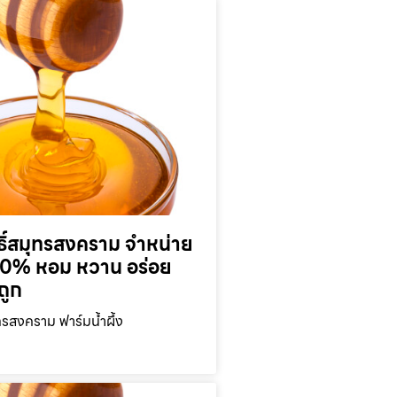
ุทธิ์สมุทรสงคราม จำหน่าย
 100% หอม หวาน อร่อย
ถูก
มุทรสงคราม ฟาร์มน้ำผึ้ง