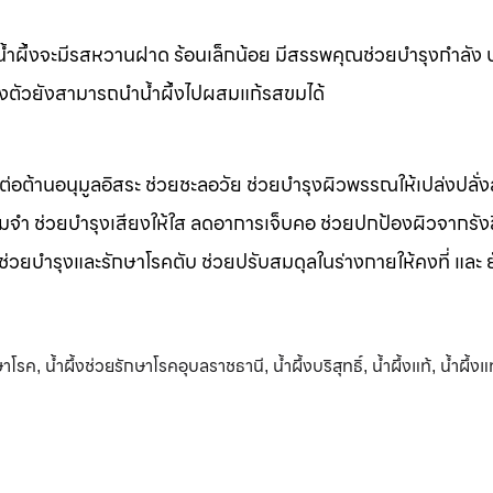
m น้ำผึ้งจะมีรสหวานฝาด ร้อนเล็กน้อย มีสรรพคุณช่วยบำรุงกำลัง 
างตัวยังสามารถนำน้ำผึ้งไปผสมแก้รสขมได้
รต่อต้านอนุมูลอิสระ ช่วยชะลอวัย ช่วยบำรุงผิวพรรณให้เปล่งปลั่ง
มจำ ช่วยบำรุงเสียงให้ใส ลดอาการเจ็บคอ ช่วยปกป้องผิวจากรัง
 ช่วยบำรุงและรักษาโรคตับ ช่วยปรับสมดุลในร่างกายให้คงที่ และ 
กษาโรค
น้ำผึ้งช่วยรักษาโรคอุบลราชธานี
น้ำผึ้งบริสุทธิ์
น้ำผึ้งแท้
น้ำผึ้ง
,
,
,
,