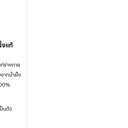
้งแท้
แก่ร่างกาย
จากน้ำผึ้ง
้100%
ป็นตัว