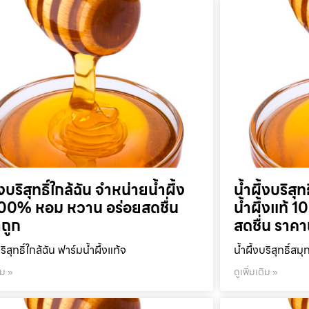
้งบริสุทธิ์ใกล้ฉัน จำหน่ายน้ำผึ้ง
น้ำผึ้งบริส
100% หอม หวาน อร่อยสดชื่น
น้ำผึ้งแท้
ถูก
สดชื่น ราคา
บริสุทธิ์ใกล้ฉัน ฟาร์มน้ำผึ้งแท้จ
น้ำผึ้งบริสุทธิ์ส
ิม »
ดูเพิ่มเติม »