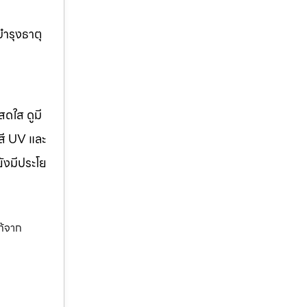
บำรุงธาตุ
สดใส ดูมี
สี UV และ
ยังมีประโย
แท้จาก