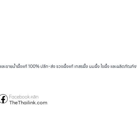
และขายน้ำผึ้งแท้ 100% ปลีก-ส่ง รวงผึ้งแท้ เกสรผึ้ง นมผึ้ง ไขผึ้ง และผลิตภัณฑ์จ
Facebook คลิก
TheThailink.com