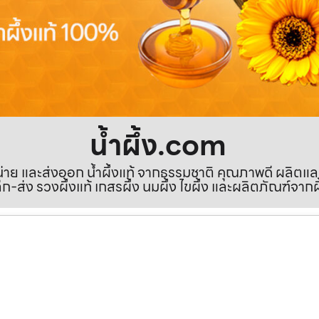
น้ำผึ้ง.com
ำหน่าย และส่งออก น้ำผึ้งแท้ จากธรรมชาติ คุณภาพดี ผลิตแ
ีก-ส่ง รวงผึ้งแท้ เกสรผึ้ง นมผึ้ง ไขผึ้ง และผลิตภัณฑ์จากผ