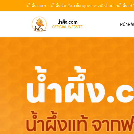
น้ำผึ้ง.com
: น้ำผึ้งช่วยรักษาโรคอุบลราชธานี จำหน่ายน้ำผึ้งแ
น้ำผึ้ง.com
หน้าหล
OFFICIAL WEBSITE