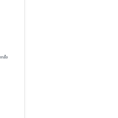
ากผึ้ง