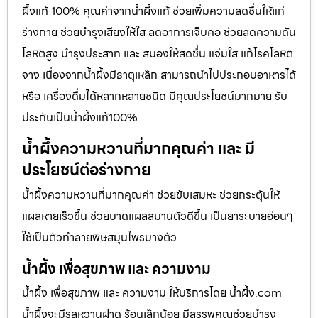
ผึ้งแท้ 100% คุณค่าจากน้ำผึ้งแท้ ช่วยเพิ่มความสดชื่นให้แก่
ร่างกาย ช่วยบำรุงเสียงให้ใส ลดอาการเจ็บคอ ช่วยลดความดัน
โลหิตสูง บำรุงประสาท และ สมองให้สดชื่น แจ่มใส แก้โรคโลหิต
จาง เนื่องจากน้ำผึ้งมีธาตุเหล็ก สามารถนำไปประกอบอาหารได้
หรือ เครื่องดื่มได้หลากหลายชนิด มีคุณประโยชน์มากมาย รับ
ประกันเป็นน้ำผึ้งแท้100%
น้ำผึ้งความหวานที่มากคุณค่า และ มี
ประโยชน์ต่อร่างกาย
น้ำผึ้งความหวานที่มากคุณค่า ช่วยขับเสมหะ ช่วยกระตุ้นให้
แผลหายเร็วขึ้น ช่วยบาดแผลสมานตัวดีขึ้น เป็นยาระบายอ่อนๆ
ใช้เป็นตัวทำลายพิษสมุนไพรบางตัว
น้ำผึ้ง เพื่อสุขภาพ และ ความงาม
น้ำผึ้ง เพื่อสุขภาพ และ ความงาม ให้บริการโดย น้ำผึ้ง.com
น้ำผึ้งจะมีรสหวานฝาด ร้อนเล็กน้อย มีสรรพคุณช่วยบำรุง