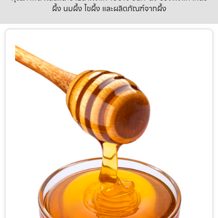
ผึ้ง นมผึ้ง ไขผึ้ง และผลิตภัณฑ์จากผึ้ง