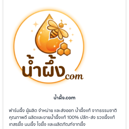
น้ำผึ้ง.com
ฟาร์มผึ้ง ผู้ผลิต จำหน่าย และส่งออก น้ำผึ้งแท้ จากธรรมชาติ
คุณภาพดี ผลิตและขายน้ำผึ้งแท้ 100% ปลีก-ส่ง รวงผึ้งแท้
เกสรผึ้ง นมผึ้ง ไขผึ้ง และผลิตภัณฑ์จากผึ้ง