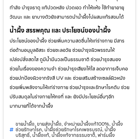
กำลัง บำรุงธาตุ แก้ปวดหลัง ปวดเอว ทำให้แห้ง ใช้ทำยาอายุ
วัฒนะ และ ยาบางตัวยังสามารถนำน้ำผึ้งไปผสมแก้รสขมได้
น้ำผึ้ง สรรพคุณ และ ประโยชน์ของน้ำผึ้ง
ประโยชน์ของน้ำผึ้ง ช่วยเพิ่มความสดชื่นให้แก่ร่างกาย มีสาร
ต่อต้านอนุมูลอิสระ ช่วยชะลอวัย ช่วยบำรุงผิวพรรณให้
เปล่งปลั่งสดใส ดูมีน้ำมีนวลเป็นธรรมชาติ ช่วยบำรุงสมอง
ช่วยในเรื่องของความจำ ช่วยบำรุงเสียงให้ใส ลดอาการเจ็บคอ
ช่วยปกป้องผิวจากรังสี UV และ ช่วยเสริมสร้างเซลล์ผิวหนัง
ช่วยเพิ่มพลังงานให้แก่ร่างกาย ช่วยบำรุงและรักษาโรคตับ ช่วย
ปรับสมดุลในร่างกายให้คงที่ และ ยังมีประโยชน์อื่นๆอีก
มากมายที่ได้จากน้ำผึ้ง
ขายน้ำผึ้ง
ขายส่งน้ำผึ้ง
จำหน่ายน้ำผึ้งแท้100%
น้ำผึ้ง
,
,
,
ช่วยรักษาโรค
น้ำผึ้งช่วยรักษาโรคเพชรบูรณ์
น้ำผึ้ง
,
,
บริสุทธิ์
น้ำผึ้งแท้
น้ำผึ้งแท้จากธรรมชาติ
ฟาร์มผึ้ง
,
,
,