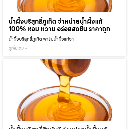
น้ำผึ้งบริสุทธิ์ภูเก็ต จำหน่ายน้ำผึ้งแท้
100% หอม หวาน อร่อยสดชื่น ราคาถูก
น้ำผึ้งบริสุทธิ์ภูเก็ต ฟาร์มน้ำผึ้งแท้จา
ดูเพิ่มเติม »