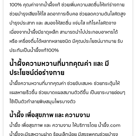
100% คุณค่าจากน้ำผึ้งแท้ ช่วยเพิ่มความสดชื่นให้แก่ร่างกาย
ช่วยบำรุงเสียงให้ใส ลดอาการเจ็บคอ ช่วยลดความดันโลหิตสูง
บำรุงประสาท และ สมองให้สดชื่น แจ่มใส แก้โรคโลหิตจาง
เนื่องจากน้ำผึ้งมีธาตุเหล็ก สามารถนำไปประกอบอาหารได้
หรือ เครื่องดื่มได้หลากหลายชนิด มีคุณประโยชน์มากมาย รับ
ประกันเป็นน้ำผึ้งแท้100%
น้ำผึ้งความหวานที่มากคุณค่า และ มี
ประโยชน์ต่อร่างกาย
น้ำผึ้งความหวานที่มากคุณค่า ช่วยขับเสมหะ ช่วยกระตุ้นให้
แผลหายเร็วขึ้น ช่วยบาดแผลสมานตัวดีขึ้น เป็นยาระบายอ่อนๆ
ใช้เป็นตัวทำลายพิษสมุนไพรบางตัว
น้ำผึ้ง เพื่อสุขภาพ และ ความงาม
น้ำผึ้ง เพื่อสุขภาพ และ ความงาม ให้บริการโดย น้ำผึ้ง.com
น้ำผึ้งจะมีรสหวานฝาด ร้อนเล็กน้อย มีสรรพคุณช่วยบำรุง