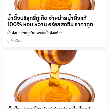
น้ำผึ้งบริสุทธิ์ภูเก็ต จำหน่ายน้ำผึ้งแท้
100% หอม หวาน อร่อยสดชื่น ราคาถูก
น้ำผึ้งบริสุทธิ์ภูเก็ต ฟาร์มน้ำผึ้งแท้จา
ดูเพิ่มเติม »