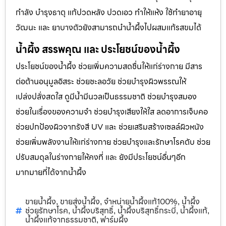
กำลัง บำรุงธาตุ แก้ปวดหลัง ปวดเอว ทำให้แห้ง ใช้ทำยาอายุ
วัฒนะ และ ยาบางตัวยังสามารถนำน้ำผึ้งไปผสมแก้รสขมได้
น้ำผึ้ง สรรพคุณ และ ประโยชน์ของน้ำผึ้ง
ประโยชน์ของน้ำผึ้ง ช่วยเพิ่มความสดชื่นให้แก่ร่างกาย มีสาร
ต่อต้านอนุมูลอิสระ ช่วยชะลอวัย ช่วยบำรุงผิวพรรณให้
เปล่งปลั่งสดใส ดูมีน้ำมีนวลเป็นธรรมชาติ ช่วยบำรุงสมอง
ช่วยในเรื่องของความจำ ช่วยบำรุงเสียงให้ใส ลดอาการเจ็บคอ
ช่วยปกป้องผิวจากรังสี UV และ ช่วยเสริมสร้างเซลล์ผิวหนัง
ช่วยเพิ่มพลังงานให้แก่ร่างกาย ช่วยบำรุงและรักษาโรคตับ ช่วย
ปรับสมดุลในร่างกายให้คงที่ และ ยังมีประโยชน์อื่นๆอีก
มากมายที่ได้จากน้ำผึ้ง
ขายน้ำผึ้ง
ขายส่งน้ำผึ้ง
จำหน่ายน้ำผึ้งแท้100%
น้ำผึ้ง
,
,
,
ช่วยรักษาโรค
น้ำผึ้งบริสุทธิ์
น้ำผึ้งบริสุทธิ์กระบี่
น้ำผึ้งแท้
,
,
,
,
น้ำผึ้งแท้จากธรรมชาติ
ฟาร์มผึ้ง
,