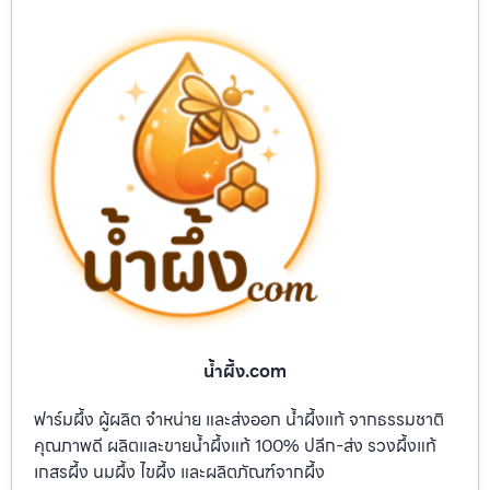
น้ำผึ้ง.com
ฟาร์มผึ้ง ผู้ผลิต จำหน่าย และส่งออก น้ำผึ้งแท้ จากธรรมชาติ
คุณภาพดี ผลิตและขายน้ำผึ้งแท้ 100% ปลีก-ส่ง รวงผึ้งแท้
เกสรผึ้ง นมผึ้ง ไขผึ้ง และผลิตภัณฑ์จากผึ้ง