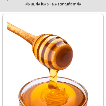
ผึ้ง นมผึ้ง ไขผึ้ง และผลิตภัณฑ์จากผึ้ง