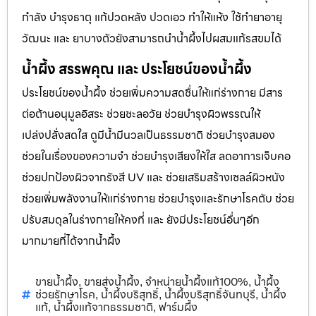
กำลัง บำรุงธาตุ แก้ปวดหลัง ปวดเอว ทำให้แห้ง ใช้ทำยาอายุ
วัฒนะ และ ยาบางตัวยังสามารถนำน้ำผึ้งไปผสมแก้รสขมได้
น้ำผึ้ง สรรพคุณ และ ประโยชน์ของน้ำผึ้ง
ประโยชน์ของน้ำผึ้ง ช่วยเพิ่มความสดชื่นให้แก่ร่างกาย มีสาร
ต่อต้านอนุมูลอิสระ ช่วยชะลอวัย ช่วยบำรุงผิวพรรณให้
เปล่งปลั่งสดใส ดูมีน้ำมีนวลเป็นธรรมชาติ ช่วยบำรุงสมอง
ช่วยในเรื่องของความจำ ช่วยบำรุงเสียงให้ใส ลดอาการเจ็บคอ
ช่วยปกป้องผิวจากรังสี UV และ ช่วยเสริมสร้างเซลล์ผิวหนัง
ช่วยเพิ่มพลังงานให้แก่ร่างกาย ช่วยบำรุงและรักษาโรคตับ ช่วย
ปรับสมดุลในร่างกายให้คงที่ และ ยังมีประโยชน์อื่นๆอีก
มากมายที่ได้จากน้ำผึ้ง
ขายน้ำผึ้ง
ขายส่งน้ำผึ้ง
จำหน่ายน้ำผึ้งแท้100%
น้ำผึ้ง
,
,
,
ช่วยรักษาโรค
น้ำผึ้งบริสุทธิ์
น้ำผึ้งบริสุทธิ์จันทบุรี
น้ำผึ้ง
,
,
,
แท้
น้ำผึ้งแท้จากธรรมชาติ
ฟาร์มผึ้ง
,
,