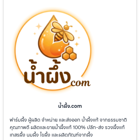
น้ำผึ้ง.com
ฟาร์มผึ้ง ผู้ผลิต จำหน่าย และส่งออก น้ำผึ้งแท้ จากธรรมชาติ
คุณภาพดี ผลิตและขายน้ำผึ้งแท้ 100% ปลีก-ส่ง รวงผึ้งแท้
เกสรผึ้ง นมผึ้ง ไขผึ้ง และผลิตภัณฑ์จากผึ้ง