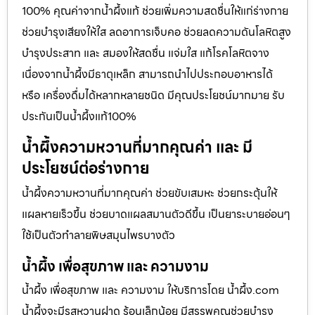
100% คุณค่าจากน้ำผึ้งแท้ ช่วยเพิ่มความสดชื่นให้แก่ร่างกาย
ช่วยบำรุงเสียงให้ใส ลดอาการเจ็บคอ ช่วยลดความดันโลหิตสูง
บำรุงประสาท และ สมองให้สดชื่น แจ่มใส แก้โรคโลหิตจาง
เนื่องจากน้ำผึ้งมีธาตุเหล็ก สามารถนำไปประกอบอาหารได้
หรือ เครื่องดื่มได้หลากหลายชนิด มีคุณประโยชน์มากมาย รับ
ประกันเป็นน้ำผึ้งแท้100%
น้ำผึ้งความหวานที่มากคุณค่า และ มี
ประโยชน์ต่อร่างกาย
น้ำผึ้งความหวานที่มากคุณค่า ช่วยขับเสมหะ ช่วยกระตุ้นให้
แผลหายเร็วขึ้น ช่วยบาดแผลสมานตัวดีขึ้น เป็นยาระบายอ่อนๆ
ใช้เป็นตัวทำลายพิษสมุนไพรบางตัว
น้ำผึ้ง เพื่อสุขภาพ และ ความงาม
น้ำผึ้ง เพื่อสุขภาพ และ ความงาม ให้บริการโดย น้ำผึ้ง.com
น้ำผึ้งจะมีรสหวานฝาด ร้อนเล็กน้อย มีสรรพคุณช่วยบำรุง