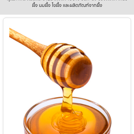
ผึ้ง นมผึ้ง ไขผึ้ง และผลิตภัณฑ์จากผึ้ง