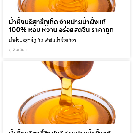
น้ำผึ้งบริสุทธิ์ภูเก็ต จำหน่ายน้ำผึ้งแท้
100% หอม หวาน อร่อยสดชื่น ราคาถูก
น้ำผึ้งบริสุทธิ์ภูเก็ต ฟาร์มน้ำผึ้งแท้จา
ดูเพิ่มเติม »