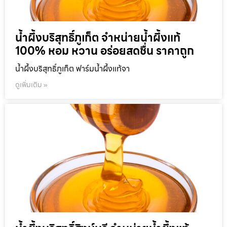
น้ำผึ้งบริสุทธิ์ภูเก็ต จำหน่ายน้ำผึ้งแท้
100% หอม หวาน อร่อยสดชื่น ราคาถูก
น้ำผึ้งบริสุทธิ์ภูเก็ต ฟาร์มน้ำผึ้งแท้จา
ดูเพิ่มเติม »