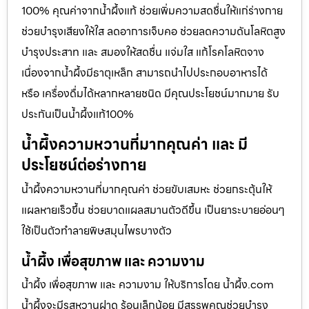
100% คุณค่าจากน้ำผึ้งแท้ ช่วยเพิ่มความสดชื่นให้แก่ร่างกาย
ช่วยบำรุงเสียงให้ใส ลดอาการเจ็บคอ ช่วยลดความดันโลหิตสูง
บำรุงประสาท และ สมองให้สดชื่น แจ่มใส แก้โรคโลหิตจาง
เนื่องจากน้ำผึ้งมีธาตุเหล็ก สามารถนำไปประกอบอาหารได้
หรือ เครื่องดื่มได้หลากหลายชนิด มีคุณประโยชน์มากมาย รับ
ประกันเป็นน้ำผึ้งแท้100%
น้ำผึ้งความหวานที่มากคุณค่า และ มี
ประโยชน์ต่อร่างกาย
น้ำผึ้งความหวานที่มากคุณค่า ช่วยขับเสมหะ ช่วยกระตุ้นให้
แผลหายเร็วขึ้น ช่วยบาดแผลสมานตัวดีขึ้น เป็นยาระบายอ่อนๆ
ใช้เป็นตัวทำลายพิษสมุนไพรบางตัว
น้ำผึ้ง เพื่อสุขภาพ และ ความงาม
น้ำผึ้ง เพื่อสุขภาพ และ ความงาม ให้บริการโดย น้ำผึ้ง.com
น้ำผึ้งจะมีรสหวานฝาด ร้อนเล็กน้อย มีสรรพคุณช่วยบำรุง