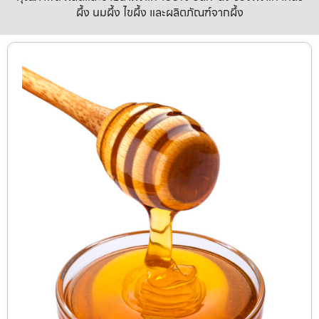
ผึ้ง นมผึ้ง ไขผึ้ง และผลิตภัณฑ์จากผึ้ง