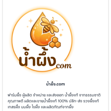
น้ำผึ้ง.com
ฟาร์มผึ้ง ผู้ผลิต จำหน่าย และส่งออก น้ำผึ้งแท้ จากธรรมชาติ
คุณภาพดี ผลิตและขายน้ำผึ้งแท้ 100% ปลีก-ส่ง รวงผึ้งแท้
เกสรผึ้ง นมผึ้ง ไขผึ้ง และผลิตภัณฑ์จากผึ้ง