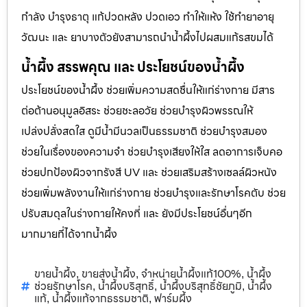
กำลัง บำรุงธาตุ แก้ปวดหลัง ปวดเอว ทำให้แห้ง ใช้ทำยาอายุ
วัฒนะ และ ยาบางตัวยังสามารถนำน้ำผึ้งไปผสมแก้รสขมได้
น้ำผึ้ง สรรพคุณ และ ประโยชน์ของน้ำผึ้ง
ประโยชน์ของน้ำผึ้ง ช่วยเพิ่มความสดชื่นให้แก่ร่างกาย มีสาร
ต่อต้านอนุมูลอิสระ ช่วยชะลอวัย ช่วยบำรุงผิวพรรณให้
เปล่งปลั่งสดใส ดูมีน้ำมีนวลเป็นธรรมชาติ ช่วยบำรุงสมอง
ช่วยในเรื่องของความจำ ช่วยบำรุงเสียงให้ใส ลดอาการเจ็บคอ
ช่วยปกป้องผิวจากรังสี UV และ ช่วยเสริมสร้างเซลล์ผิวหนัง
ช่วยเพิ่มพลังงานให้แก่ร่างกาย ช่วยบำรุงและรักษาโรคตับ ช่วย
ปรับสมดุลในร่างกายให้คงที่ และ ยังมีประโยชน์อื่นๆอีก
มากมายที่ได้จากน้ำผึ้ง
ขายน้ำผึ้ง
ขายส่งน้ำผึ้ง
จำหน่ายน้ำผึ้งแท้100%
น้ำผึ้ง
,
,
,
ช่วยรักษาโรค
น้ำผึ้งบริสุทธิ์
น้ำผึ้งบริสุทธิ์ชัยภูมิ
น้ำผึ้ง
,
,
,
แท้
น้ำผึ้งแท้จากธรรมชาติ
ฟาร์มผึ้ง
,
,