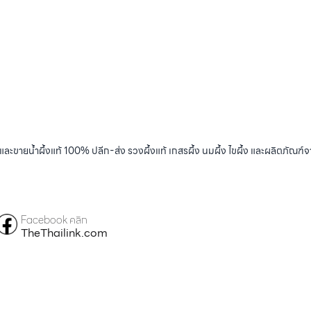
และขายน้ำผึ้งแท้ 100% ปลีก-ส่ง รวงผึ้งแท้ เกสรผึ้ง นมผึ้ง ไขผึ้ง และผลิตภัณฑ์จ
Facebook คลิก
TheThailink.com