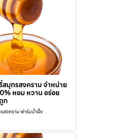
ุทธิ์สมุทรสงคราม จำหน่าย
 100% หอม หวาน อร่อย
ถูก
มุทรสงคราม ฟาร์มน้ำผึ้ง