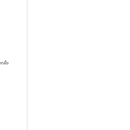
ากผึ้ง