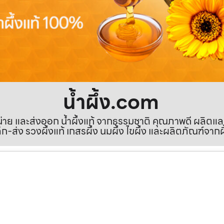
น้ำผึ้ง.com
ำหน่าย และส่งออก น้ำผึ้งแท้ จากธรรมชาติ คุณภาพดี ผลิตแ
ีก-ส่ง รวงผึ้งแท้ เกสรผึ้ง นมผึ้ง ไขผึ้ง และผลิตภัณฑ์จากผ