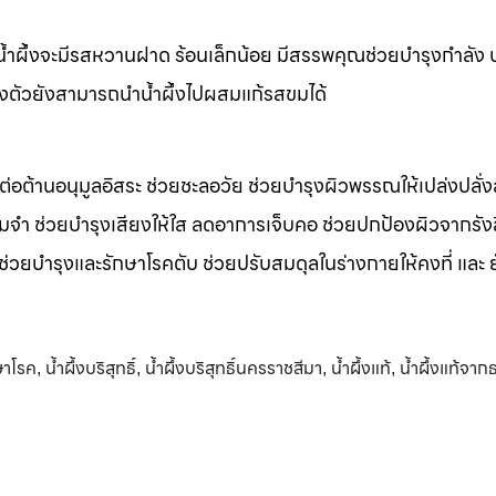
m น้ำผึ้งจะมีรสหวานฝาด ร้อนเล็กน้อย มีสรรพคุณช่วยบำรุงกำลัง 
างตัวยังสามารถนำน้ำผึ้งไปผสมแก้รสขมได้
รต่อต้านอนุมูลอิสระ ช่วยชะลอวัย ช่วยบำรุงผิวพรรณให้เปล่งปลั่ง
มจำ ช่วยบำรุงเสียงให้ใส ลดอาการเจ็บคอ ช่วยปกป้องผิวจากรัง
 ช่วยบำรุงและรักษาโรคตับ ช่วยปรับสมดุลในร่างกายให้คงที่ และ 
กษาโรค
น้ำผึ้งบริสุทธิ์
น้ำผึ้งบริสุทธิ์นครราชสีมา
น้ำผึ้งแท้
น้ำผึ้งแท้จา
,
,
,
,