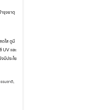
บำรุงธาตุ
สดใส ดูมี
สี UV และ
ยังมีประโย
กธรรมชาติ
,