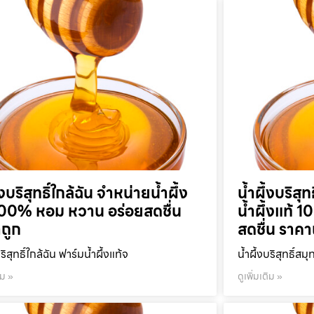
้งบริสุทธิ์ใกล้ฉัน จำหน่ายน้ำผึ้ง
น้ำผึ้งบริส
100% หอม หวาน อร่อยสดชื่น
น้ำผึ้งแท้
ถูก
สดชื่น ราคา
บริสุทธิ์ใกล้ฉัน ฟาร์มน้ำผึ้งแท้จ
น้ำผึ้งบริสุทธิ์ส
ิม »
ดูเพิ่มเติม »