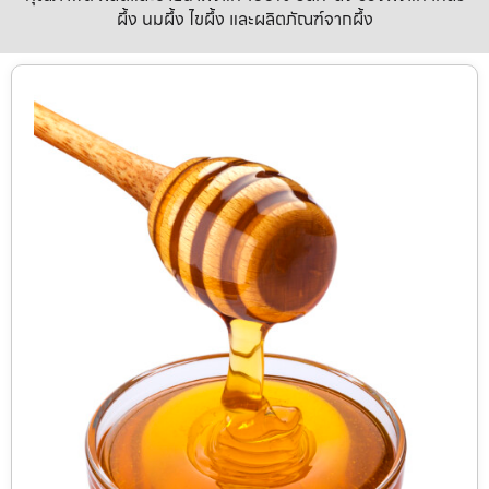
ผึ้ง นมผึ้ง ไขผึ้ง และผลิตภัณฑ์จากผึ้ง