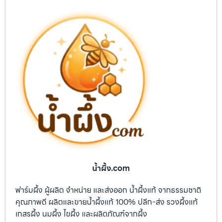
น้ำผึ้ง.com
ฟาร์มผึ้ง ผู้ผลิต จำหน่าย และส่งออก น้ำผึ้งแท้ จากธรรมชาติ
คุณภาพดี ผลิตและขายน้ำผึ้งแท้ 100% ปลีก-ส่ง รวงผึ้งแท้
เกสรผึ้ง นมผึ้ง ไขผึ้ง และผลิตภัณฑ์จากผึ้ง