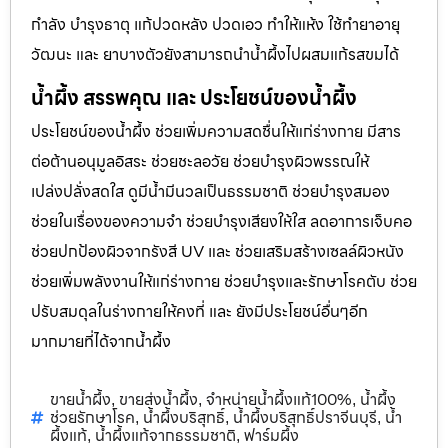
กำลัง บำรุงธาตุ แก้ปวดหลัง ปวดเอว ทำให้แห้ง ใช้ทำยาอายุ
วัฒนะ และ ยาบางตัวยังสามารถนำน้ำผึ้งไปผสมแก้รสขมได้
น้ำผึ้ง สรรพคุณ และ ประโยชน์ของน้ำผึ้ง
ประโยชน์ของน้ำผึ้ง ช่วยเพิ่มความสดชื่นให้แก่ร่างกาย มีสาร
ต่อต้านอนุมูลอิสระ ช่วยชะลอวัย ช่วยบำรุงผิวพรรณให้
เปล่งปลั่งสดใส ดูมีน้ำมีนวลเป็นธรรมชาติ ช่วยบำรุงสมอง
ช่วยในเรื่องของความจำ ช่วยบำรุงเสียงให้ใส ลดอาการเจ็บคอ
ช่วยปกป้องผิวจากรังสี UV และ ช่วยเสริมสร้างเซลล์ผิวหนัง
ช่วยเพิ่มพลังงานให้แก่ร่างกาย ช่วยบำรุงและรักษาโรคตับ ช่วย
ปรับสมดุลในร่างกายให้คงที่ และ ยังมีประโยชน์อื่นๆอีก
มากมายที่ได้จากน้ำผึ้ง
ขายน้ำผึ้ง
ขายส่งน้ำผึ้ง
จำหน่ายน้ำผึ้งแท้100%
น้ำผึ้ง
,
,
,
ช่วยรักษาโรค
น้ำผึ้งบริสุทธิ์
น้ำผึ้งบริสุทธิ์ปราจีนบุรี
น้ำ
,
,
,
ผึ้งแท้
น้ำผึ้งแท้จากธรรมชาติ
ฟาร์มผึ้ง
,
,