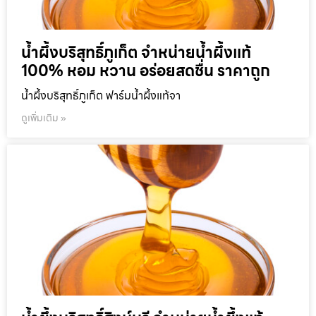
น้ำผึ้งบริสุทธิ์ภูเก็ต จำหน่ายน้ำผึ้งแท้
100% หอม หวาน อร่อยสดชื่น ราคาถูก
น้ำผึ้งบริสุทธิ์ภูเก็ต ฟาร์มน้ำผึ้งแท้จา
ดูเพิ่มเติม »