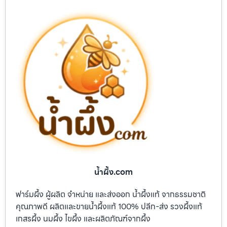
น้ำผึ้ง.com
ฟาร์มผึ้ง ผู้ผลิต จำหน่าย และส่งออก น้ำผึ้งแท้ จากธรรมชาติ
คุณภาพดี ผลิตและขายน้ำผึ้งแท้ 100% ปลีก-ส่ง รวงผึ้งแท้
เกสรผึ้ง นมผึ้ง ไขผึ้ง และผลิตภัณฑ์จากผึ้ง