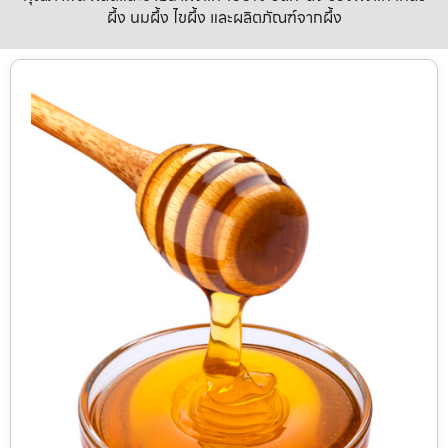
ผึ้ง นมผึ้ง ไขผึ้ง และผลิตภัณฑ์จากผึ้ง