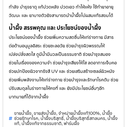
กำลัง บำรุงธาตุ แก้ปวดหลัง ปวดเอว ทำให้แห้ง ใช้ทำยาอายุ
วัฒนะ และ ยาบางตัวยังสามารถนำน้ำผึ้งไปผสมแก้รสขมได้
น้ำผึ้ง สรรพคุณ และ ประโยชน์ของน้ำผึ้ง
ประโยชน์ของน้ำผึ้ง ช่วยเพิ่มความสดชื่นให้แก่ร่างกาย มีสาร
ต่อต้านอนุมูลอิสระ ช่วยชะลอวัย ช่วยบำรุงผิวพรรณให้
เปล่งปลั่งสดใส ดูมีน้ำมีนวลเป็นธรรมชาติ ช่วยบำรุงสมอง
ช่วยในเรื่องของความจำ ช่วยบำรุงเสียงให้ใส ลดอาการเจ็บคอ
ช่วยปกป้องผิวจากรังสี UV และ ช่วยเสริมสร้างเซลล์ผิวหนัง
ช่วยเพิ่มพลังงานให้แก่ร่างกาย ช่วยบำรุงและรักษาโรคตับ ช่วย
ปรับสมดุลในร่างกายให้คงที่ และ ยังมีประโยชน์อื่นๆอีก
มากมายที่ได้จากน้ำผึ้ง
ขายน้ำผึ้ง
ขายส่งน้ำผึ้ง
จำหน่ายน้ำผึ้งแท้100%
น้ำผึ้ง
,
,
,
ช่วยรักษาโรค
น้ำผึ้งบริสุทธิ์
น้ำผึ้งบริสุทธิ์สกลนคร
น้ำผึ้ง
,
,
,
แท้
น้ำผึ้งแท้จากธรรมชาติ
ฟาร์มผึ้ง
,
,