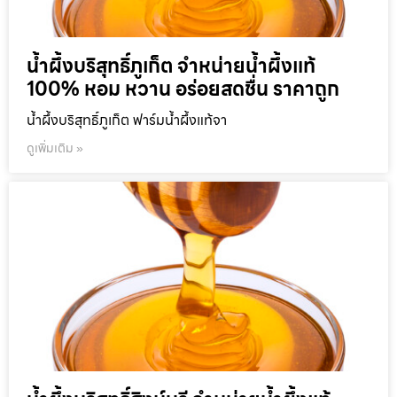
น้ำผึ้งบริสุทธิ์ภูเก็ต จำหน่ายน้ำผึ้งแท้
100% หอม หวาน อร่อยสดชื่น ราคาถูก
น้ำผึ้งบริสุทธิ์ภูเก็ต ฟาร์มน้ำผึ้งแท้จา
ดูเพิ่มเติม »