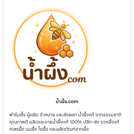
น้ำผึ้ง.com
ฟาร์มผึ้ง ผู้ผลิต จำหน่าย และส่งออก น้ำผึ้งแท้ จากธรรมชาติ
คุณภาพดี ผลิตและขายน้ำผึ้งแท้ 100% ปลีก-ส่ง รวงผึ้งแท้
เกสรผึ้ง นมผึ้ง ไขผึ้ง และผลิตภัณฑ์จากผึ้ง