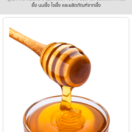
ผึ้ง นมผึ้ง ไขผึ้ง และผลิตภัณฑ์จากผึ้ง