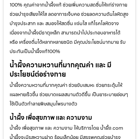
100% คุณค่าจากน้ำผึ้งแท้ ช่วยเพิ่มความสดชื่นให้แก่ร่างกาย
ช่วยบำรุงเสียงให้ใส ลดอาการเจ็บคอ ช่วยลดความดันโลหิตสูง
บำรุงประสาท และ สมองให้สดชื่น แจ่มใส แก้โรคโลหิตจาง
เนื่องจากน้ำผึ้งมีธาตุเหล็ก สามารถนำไปประกอบอาหารได้
หรือ เครื่องดื่มได้หลากหลายชนิด มีคุณประโยชน์มากมาย รับ
ประกันเป็นน้ำผึ้งแท้100%
น้ำผึ้งความหวานที่มากคุณค่า และ มี
ประโยชน์ต่อร่างกาย
น้ำผึ้งความหวานที่มากคุณค่า ช่วยขับเสมหะ ช่วยกระตุ้นให้
แผลหายเร็วขึ้น ช่วยบาดแผลสมานตัวดีขึ้น เป็นยาระบายอ่อนๆ
ใช้เป็นตัวทำลายพิษสมุนไพรบางตัว
น้ำผึ้ง เพื่อสุขภาพ และ ความงาม
น้ำผึ้ง เพื่อสุขภาพ และ ความงาม ให้บริการโดย น้ำผึ้ง.com
น้ำผึ้งจะมีรสหวานฝาด ร้อนเล็กน้อย มีสรรพคุณช่วยบำรุง