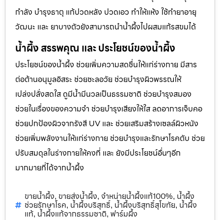
กำลัง บำรุงธาตุ แก้ปวดหลัง ปวดเอว ทำให้แห้ง ใช้ทำยาอายุ
วัฒนะ และ ยาบางตัวยังสามารถนำน้ำผึ้งไปผสมแก้รสขมได้
น้ำผึ้ง สรรพคุณ และ ประโยชน์ของน้ำผึ้ง
ประโยชน์ของน้ำผึ้ง ช่วยเพิ่มความสดชื่นให้แก่ร่างกาย มีสาร
ต่อต้านอนุมูลอิสระ ช่วยชะลอวัย ช่วยบำรุงผิวพรรณให้
เปล่งปลั่งสดใส ดูมีน้ำมีนวลเป็นธรรมชาติ ช่วยบำรุงสมอง
ช่วยในเรื่องของความจำ ช่วยบำรุงเสียงให้ใส ลดอาการเจ็บคอ
ช่วยปกป้องผิวจากรังสี UV และ ช่วยเสริมสร้างเซลล์ผิวหนัง
ช่วยเพิ่มพลังงานให้แก่ร่างกาย ช่วยบำรุงและรักษาโรคตับ ช่วย
ปรับสมดุลในร่างกายให้คงที่ และ ยังมีประโยชน์อื่นๆอีก
มากมายที่ได้จากน้ำผึ้ง
ขายน้ำผึ้ง
ขายส่งน้ำผึ้ง
จำหน่ายน้ำผึ้งแท้100%
น้ำผึ้ง
,
,
,
ช่วยรักษาโรค
น้ำผึ้งบริสุทธิ์
น้ำผึ้งบริสุทธิ์สุโขทัย
น้ำผึ้ง
,
,
,
แท้
น้ำผึ้งแท้จากธรรมชาติ
ฟาร์มผึ้ง
,
,