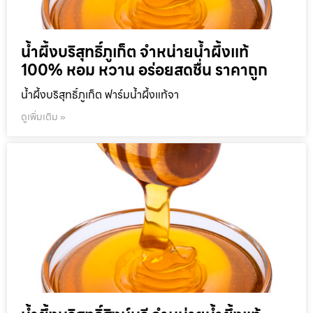
น้ำผึ้งบริสุทธิ์ภูเก็ต จำหน่ายน้ำผึ้งแท้
100% หอม หวาน อร่อยสดชื่น ราคาถูก
น้ำผึ้งบริสุทธิ์ภูเก็ต ฟาร์มน้ำผึ้งแท้จา
ดูเพิ่มเติม »