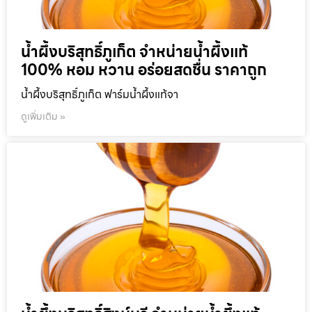
น้ำผึ้งบริสุทธิ์ภูเก็ต จำหน่ายน้ำผึ้งแท้
100% หอม หวาน อร่อยสดชื่น ราคาถูก
น้ำผึ้งบริสุทธิ์ภูเก็ต ฟาร์มน้ำผึ้งแท้จา
ดูเพิ่มเติม »