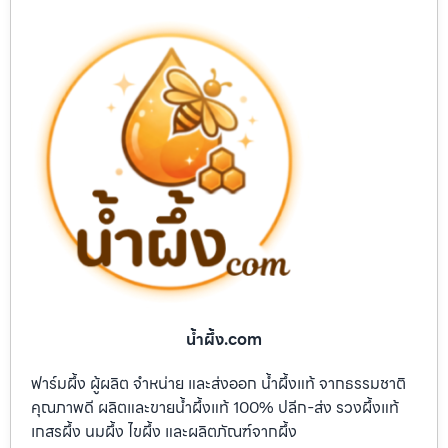
น้ำผึ้ง.com
ฟาร์มผึ้ง ผู้ผลิต จำหน่าย และส่งออก น้ำผึ้งแท้ จากธรรมชาติ
คุณภาพดี ผลิตและขายน้ำผึ้งแท้ 100% ปลีก-ส่ง รวงผึ้งแท้
เกสรผึ้ง นมผึ้ง ไขผึ้ง และผลิตภัณฑ์จากผึ้ง