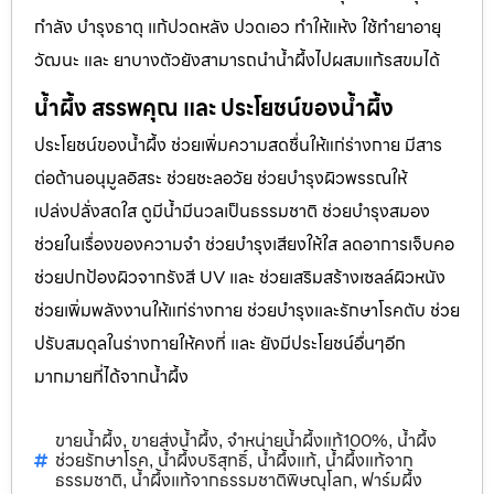
กำลัง บำรุงธาตุ แก้ปวดหลัง ปวดเอว ทำให้แห้ง ใช้ทำยาอายุ
วัฒนะ และ ยาบางตัวยังสามารถนำน้ำผึ้งไปผสมแก้รสขมได้
น้ำผึ้ง สรรพคุณ และ ประโยชน์ของน้ำผึ้ง
ประโยชน์ของน้ำผึ้ง ช่วยเพิ่มความสดชื่นให้แก่ร่างกาย มีสาร
ต่อต้านอนุมูลอิสระ ช่วยชะลอวัย ช่วยบำรุงผิวพรรณให้
เปล่งปลั่งสดใส ดูมีน้ำมีนวลเป็นธรรมชาติ ช่วยบำรุงสมอง
ช่วยในเรื่องของความจำ ช่วยบำรุงเสียงให้ใส ลดอาการเจ็บคอ
ช่วยปกป้องผิวจากรังสี UV และ ช่วยเสริมสร้างเซลล์ผิวหนัง
ช่วยเพิ่มพลังงานให้แก่ร่างกาย ช่วยบำรุงและรักษาโรคตับ ช่วย
ปรับสมดุลในร่างกายให้คงที่ และ ยังมีประโยชน์อื่นๆอีก
มากมายที่ได้จากน้ำผึ้ง
ขายน้ำผึ้ง
ขายส่งน้ำผึ้ง
จำหน่ายน้ำผึ้งแท้100%
น้ำผึ้ง
,
,
,
ช่วยรักษาโรค
น้ำผึ้งบริสุทธิ์
น้ำผึ้งแท้
น้ำผึ้งแท้จาก
,
,
,
ธรรมชาติ
น้ำผึ้งแท้จากธรรมชาติพิษณุโลก
ฟาร์มผึ้ง
,
,