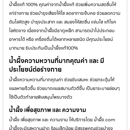
น้ำผึ้งแท้ 100% คุณค่าจากน้ำผึ้งแท้ ช่วยเพิ่มความสดชื่นให้
แก่ร่างกาย ช่วยบำรุงเสียงให้ใส ลดอาการเจ็บคอ ช่วยลดความ
ดันโลหิตสูง บำรุงประสาท และ สมองให้สดชื่น แจ่มใส แก้โรค
โลหิตจาง เนื่องจากน้ำผึ้งมีธาตุเหล็ก สามารถนำไปประกอบ
อาหารได้ หรือ เครื่องดื่มได้หลากหลายชนิด มีคุณประโยชน์
มากมาย รับประกันเป็นน้ำผึ้งแท้100%
น้ำผึ้งความหวานที่มากคุณค่า และ มี
ประโยชน์ต่อร่างกาย
น้ำผึ้งความหวานที่มากคุณค่า ช่วยขับเสมหะ ช่วยกระตุ้นให้
แผลหายเร็วขึ้น ช่วยบาดแผลสมานตัวดีขึ้น เป็นยาระบายอ่อนๆ
ใช้เป็นตัวทำลายพิษสมุนไพรบางตัว
น้ำผึ้ง เพื่อสุขภาพ และ ความงาม
น้ำผึ้ง เพื่อสุขภาพ และ ความงาม ให้บริการโดย น้ำผึ้ง.com
น้ำผึ้งจะมีรสหวานฝาด ร้อนเล็กน้อย มีสรรพคุณช่วยบำรุง