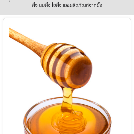
ผึ้ง นมผึ้ง ไขผึ้ง และผลิตภัณฑ์จากผึ้ง