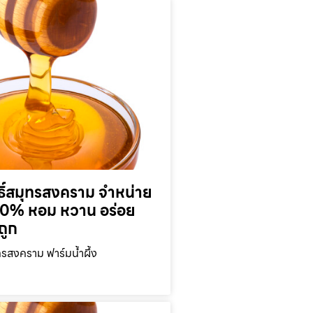
ุทธิ์สมุทรสงคราม จำหน่าย
 100% หอม หวาน อร่อย
ถูก
มุทรสงคราม ฟาร์มน้ำผึ้ง