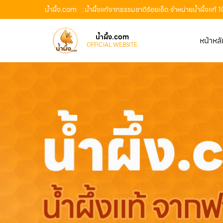
น้ำผึ้ง.com
: น้ำผึ้งแท้จากธรรมชาติร้อยเอ็ด จำหน่ายน้ำผึ้งแท
น้ำผึ้ง.com
หน้าหล
OFFICIAL WEBSITE