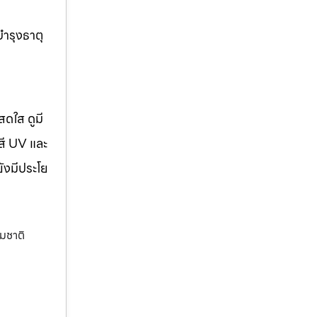
บำรุงธาตุ
สดใส ดูมี
สี UV และ
ยังมีประโย
รมชาติ