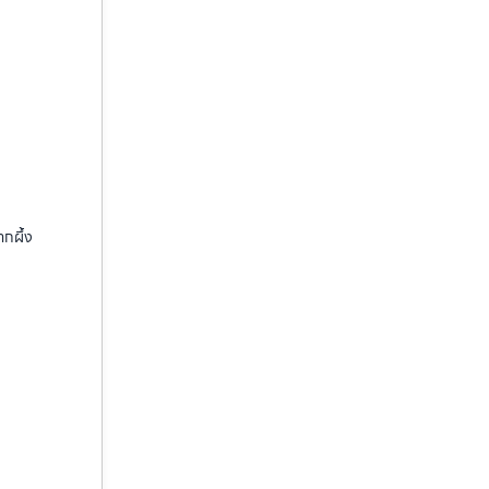
ากผึ้ง