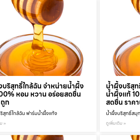
้งบริสุทธิ์ใกล้ฉัน จำหน่ายน้ำผึ้ง
น้ำผึ้งบริส
100% หอม หวาน อร่อยสดชื่น
น้ำผึ้งแท้
ถูก
สดชื่น ราคา
บริสุทธิ์ใกล้ฉัน ฟาร์มน้ำผึ้งแท้จ
น้ำผึ้งบริสุทธิ์ส
ิม »
ดูเพิ่มเติม »