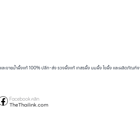
และขายน้ำผึ้งแท้ 100% ปลีก-ส่ง รวงผึ้งแท้ เกสรผึ้ง นมผึ้ง ไขผึ้ง และผลิตภัณฑ์จ
Facebook คลิก
TheThailink.com