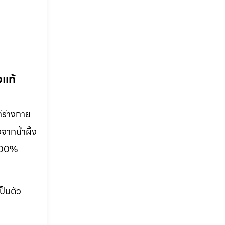
งแท้
ก่ร่างกาย
จากน้ำผึ้ง
้100%
ป็นตัว