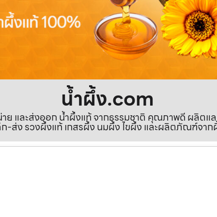
น้ำผึ้ง.com
ำหน่าย และส่งออก น้ำผึ้งแท้ จากธรรมชาติ คุณภาพดี ผลิตแ
ีก-ส่ง รวงผึ้งแท้ เกสรผึ้ง นมผึ้ง ไขผึ้ง และผลิตภัณฑ์จากผ