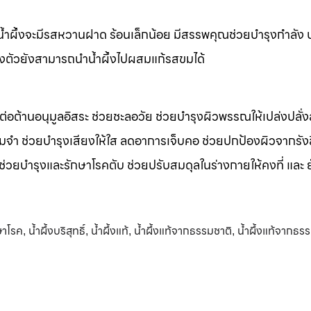
m น้ำผึ้งจะมีรสหวานฝาด ร้อนเล็กน้อย มีสรรพคุณช่วยบำรุงกำลัง 
างตัวยังสามารถนำน้ำผึ้งไปผสมแก้รสขมได้
รต่อต้านอนุมูลอิสระ ช่วยชะลอวัย ช่วยบำรุงผิวพรรณให้เปล่งปลั่ง
มจำ ช่วยบำรุงเสียงให้ใส ลดอาการเจ็บคอ ช่วยปกป้องผิวจากรัง
 ช่วยบำรุงและรักษาโรคตับ ช่วยปรับสมดุลในร่างกายให้คงที่ และ 
กษาโรค
น้ำผึ้งบริสุทธิ์
น้ำผึ้งแท้
น้ำผึ้งแท้จากธรรมชาติ
น้ำผึ้งแท้จากธร
,
,
,
,