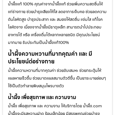
น้ำผึ้งแท้ 100% คุณค่าจากน้ำผึ้งแท้ ช่วยเพิ่มความสดชื่นให้
แก่ร่างกาย ช่วยบำรุงเสียงให้ใส ลดอาการเจ็บคอ ช่วยลดความ
ดันโลหิตสูง บำรุงประสาท และ สมองให้สดชื่น แจ่มใส แก้โรค
โลหิตจาง เนื่องจากน้ำผึ้งมีธาตุเหล็ก สามารถนำไปประกอบ
อาหารได้ หรือ เครื่องดื่มได้หลากหลายชนิด มีคุณประโยชน์
มากมาย รับประกันเป็นน้ำผึ้งแท้100%
น้ำผึ้งความหวานที่มากคุณค่า และ มี
ประโยชน์ต่อร่างกาย
น้ำผึ้งความหวานที่มากคุณค่า ช่วยขับเสมหะ ช่วยกระตุ้นให้
แผลหายเร็วขึ้น ช่วยบาดแผลสมานตัวดีขึ้น เป็นยาระบายอ่อนๆ
ใช้เป็นตัวทำลายพิษสมุนไพรบางตัว
น้ำผึ้ง เพื่อสุขภาพ และ ความงาม
น้ำผึ้ง เพื่อสุขภาพ และ ความงาม ให้บริการโดย น้ำผึ้ง.com
น้ำผึ้งจะมีรสหวานฝาด ร้อนเล็กน้อย มีสรรพคุณช่วยบำรุง