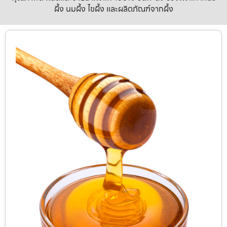
ผึ้ง นมผึ้ง ไขผึ้ง และผลิตภัณฑ์จากผึ้ง