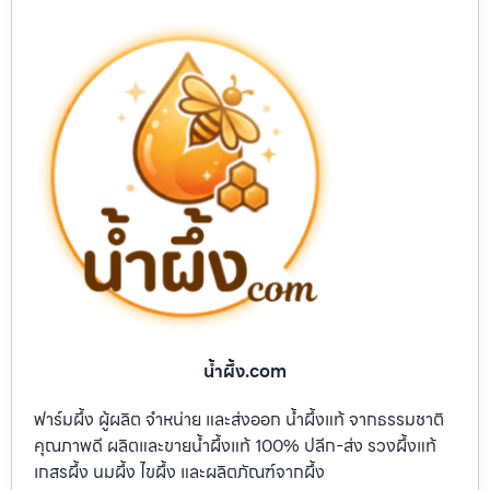
น้ำผึ้ง.com
ฟาร์มผึ้ง ผู้ผลิต จำหน่าย และส่งออก น้ำผึ้งแท้ จากธรรมชาติ
คุณภาพดี ผลิตและขายน้ำผึ้งแท้ 100% ปลีก-ส่ง รวงผึ้งแท้
เกสรผึ้ง นมผึ้ง ไขผึ้ง และผลิตภัณฑ์จากผึ้ง