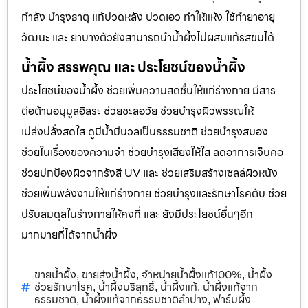
กำลัง บำรุงธาตุ แก้ปวดหลัง ปวดเอว ทำให้แห้ง ใช้ทำยาอายุ
วัฒนะ และ ยาบางตัวยังสามารถนำน้ำผึ้งไปผสมแก้รสขมได้
น้ำผึ้ง สรรพคุณ และ ประโยชน์ของน้ำผึ้ง
ประโยชน์ของน้ำผึ้ง ช่วยเพิ่มความสดชื่นให้แก่ร่างกาย มีสาร
ต่อต้านอนุมูลอิสระ ช่วยชะลอวัย ช่วยบำรุงผิวพรรณให้
เปล่งปลั่งสดใส ดูมีน้ำมีนวลเป็นธรรมชาติ ช่วยบำรุงสมอง
ช่วยในเรื่องของความจำ ช่วยบำรุงเสียงให้ใส ลดอาการเจ็บคอ
ช่วยปกป้องผิวจากรังสี UV และ ช่วยเสริมสร้างเซลล์ผิวหนัง
ช่วยเพิ่มพลังงานให้แก่ร่างกาย ช่วยบำรุงและรักษาโรคตับ ช่วย
ปรับสมดุลในร่างกายให้คงที่ และ ยังมีประโยชน์อื่นๆอีก
มากมายที่ได้จากน้ำผึ้ง
ขายน้ำผึ้ง
ขายส่งน้ำผึ้ง
จำหน่ายน้ำผึ้งแท้100%
น้ำผึ้ง
,
,
,
ช่วยรักษาโรค
น้ำผึ้งบริสุทธิ์
น้ำผึ้งแท้
น้ำผึ้งแท้จาก
,
,
,
ธรรมชาติ
น้ำผึ้งแท้จากธรรมชาติลำปาง
ฟาร์มผึ้ง
,
,