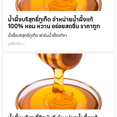
น้ำผึ้งบริสุทธิ์ภูเก็ต จำหน่ายน้ำผึ้งแท้
100% หอม หวาน อร่อยสดชื่น ราคาถูก
น้ำผึ้งบริสุทธิ์ภูเก็ต ฟาร์มน้ำผึ้งแท้จา
ดูเพิ่มเติม »