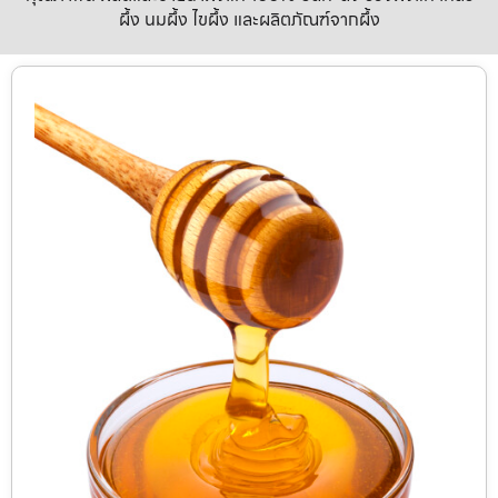
ผึ้ง นมผึ้ง ไขผึ้ง และผลิตภัณฑ์จากผึ้ง