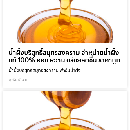
น้ำผึ้งบริสุทธิ์สมุทรสงคราม จำหน่ายน้ำผึ้ง
แท้ 100% หอม หวาน อร่อยสดชื่น ราคาถูก
น้ำผึ้งบริสุทธิ์สมุทรสงคราม ฟาร์มน้ำผึ้ง
ดูเพิ่มเติม »