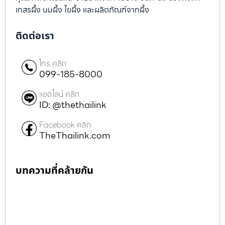
เกสรผึ้ง นมผึ้ง ไขผึ้ง และผลิตภัณฑ์จากผึ้ง
ติดต่อเรา
โทร คลิก
099-185-8000
แอดไลน์ คลิก
ID: @thethailink
Facebook คลิก
TheThailink.com
บทความที่คล้ายกัน