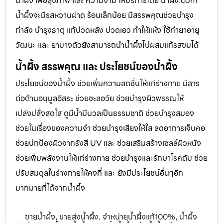
น้ำผึ้ง เพื่อสุขภาพ และ ความงาม ให้บริการโดย น้ำผึ้ง.com
น้ำผึ้งจะมีรสหวานฝาด ร้อนเล็กน้อย มีสรรพคุณช่วยบำรุง
กำลัง บำรุงธาตุ แก้ปวดหลัง ปวดเอว ทำให้แห้ง ใช้ทำยาอายุ
วัฒนะ และ ยาบางตัวยังสามารถนำน้ำผึ้งไปผสมแก้รสขมได้
น้ำผึ้ง สรรพคุณ และ ประโยชน์ของน้ำผึ้ง
ประโยชน์ของน้ำผึ้ง ช่วยเพิ่มความสดชื่นให้แก่ร่างกาย มีสาร
ต่อต้านอนุมูลอิสระ ช่วยชะลอวัย ช่วยบำรุงผิวพรรณให้
เปล่งปลั่งสดใส ดูมีน้ำมีนวลเป็นธรรมชาติ ช่วยบำรุงสมอง
ช่วยในเรื่องของความจำ ช่วยบำรุงเสียงให้ใส ลดอาการเจ็บคอ
ช่วยปกป้องผิวจากรังสี UV และ ช่วยเสริมสร้างเซลล์ผิวหนัง
ช่วยเพิ่มพลังงานให้แก่ร่างกาย ช่วยบำรุงและรักษาโรคตับ ช่วย
ปรับสมดุลในร่างกายให้คงที่ และ ยังมีประโยชน์อื่นๆอีก
มากมายที่ได้จากน้ำผึ้ง
ขายน้ำผึ้ง
ขายส่งน้ำผึ้ง
จำหน่ายน้ำผึ้งแท้100%
น้ำผึ้ง
,
,
,