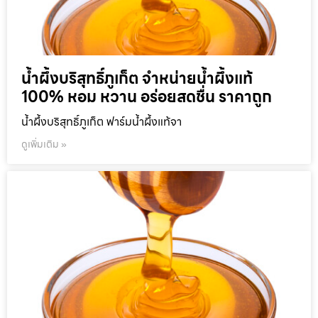
น้ำผึ้งบริสุทธิ์ภูเก็ต จำหน่ายน้ำผึ้งแท้
100% หอม หวาน อร่อยสดชื่น ราคาถูก
น้ำผึ้งบริสุทธิ์ภูเก็ต ฟาร์มน้ำผึ้งแท้จา
ดูเพิ่มเติม »