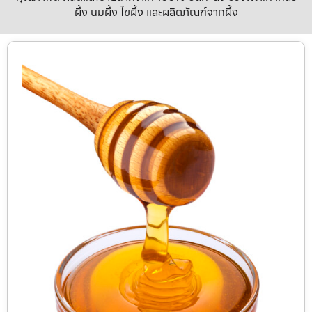
ผึ้ง นมผึ้ง ไขผึ้ง และผลิตภัณฑ์จากผึ้ง