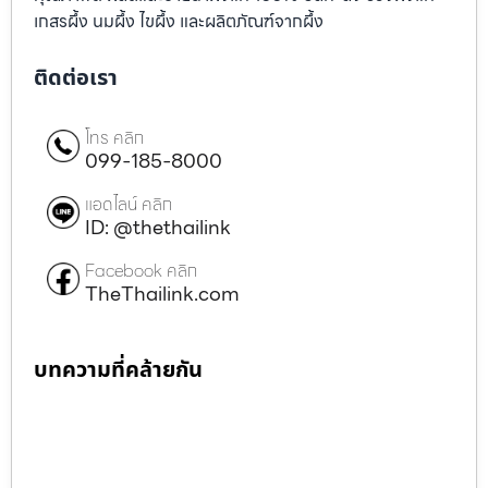
เกสรผึ้ง นมผึ้ง ไขผึ้ง และผลิตภัณฑ์จากผึ้ง
ติดต่อเรา
โทร คลิก
099-185-8000
แอดไลน์ คลิก
ID: @thethailink
Facebook คลิก
TheThailink.com
บทความที่คล้ายกัน