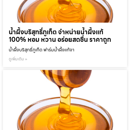
น้ำผึ้งบริสุทธิ์ภูเก็ต จำหน่ายน้ำผึ้งแท้
100% หอม หวาน อร่อยสดชื่น ราคาถูก
น้ำผึ้งบริสุทธิ์ภูเก็ต ฟาร์มน้ำผึ้งแท้จา
ดูเพิ่มเติม »