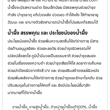
น้ำผึ้ง เพื่อสุขภาพ และ ความงาม ให้บริการโดย น้ำผึ้ง.com
น้ำผึ้งจะมีรสหวานฝาด ร้อนเล็กน้อย มีสรรพคุณช่วยบำรุง
กำลัง บำรุงธาตุ แก้ปวดหลัง ปวดเอว ทำให้แห้ง ใช้ทำยาอายุ
วัฒนะ และ ยาบางตัวยังสามารถนำน้ำผึ้งไปผสมแก้รสขมได้
น้ำผึ้ง สรรพคุณ และ ประโยชน์ของน้ำผึ้ง
ประโยชน์ของน้ำผึ้ง ช่วยเพิ่มความสดชื่นให้แก่ร่างกาย มีสาร
ต่อต้านอนุมูลอิสระ ช่วยชะลอวัย ช่วยบำรุงผิวพรรณให้
เปล่งปลั่งสดใส ดูมีน้ำมีนวลเป็นธรรมชาติ ช่วยบำรุงสมอง
ช่วยในเรื่องของความจำ ช่วยบำรุงเสียงให้ใส ลดอาการเจ็บคอ
ช่วยปกป้องผิวจากรังสี UV และ ช่วยเสริมสร้างเซลล์ผิวหนัง
ช่วยเพิ่มพลังงานให้แก่ร่างกาย ช่วยบำรุงและรักษาโรคตับ ช่วย
ปรับสมดุลในร่างกายให้คงที่ และ ยังมีประโยชน์อื่นๆอีก
มากมายที่ได้จากน้ำผึ้ง
ขายน้ำผึ้ง
ขายส่งน้ำผึ้ง
จำหน่ายน้ำผึ้งแท้100%
น้ำผึ้ง
,
,
,