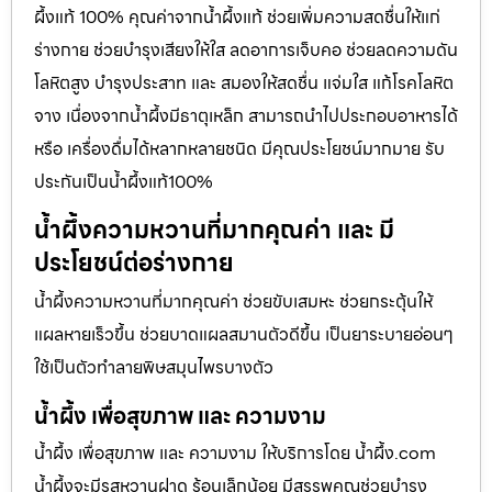
ผึ้งแท้ 100% คุณค่าจากน้ำผึ้งแท้ ช่วยเพิ่มความสดชื่นให้แก่
ร่างกาย ช่วยบำรุงเสียงให้ใส ลดอาการเจ็บคอ ช่วยลดความดัน
โลหิตสูง บำรุงประสาท และ สมองให้สดชื่น แจ่มใส แก้โรคโลหิต
จาง เนื่องจากน้ำผึ้งมีธาตุเหล็ก สามารถนำไปประกอบอาหารได้
หรือ เครื่องดื่มได้หลากหลายชนิด มีคุณประโยชน์มากมาย รับ
ประกันเป็นน้ำผึ้งแท้100%
น้ำผึ้งความหวานที่มากคุณค่า และ มี
ประโยชน์ต่อร่างกาย
น้ำผึ้งความหวานที่มากคุณค่า ช่วยขับเสมหะ ช่วยกระตุ้นให้
แผลหายเร็วขึ้น ช่วยบาดแผลสมานตัวดีขึ้น เป็นยาระบายอ่อนๆ
ใช้เป็นตัวทำลายพิษสมุนไพรบางตัว
น้ำผึ้ง เพื่อสุขภาพ และ ความงาม
น้ำผึ้ง เพื่อสุขภาพ และ ความงาม ให้บริการโดย น้ำผึ้ง.com
น้ำผึ้งจะมีรสหวานฝาด ร้อนเล็กน้อย มีสรรพคุณช่วยบำรุง