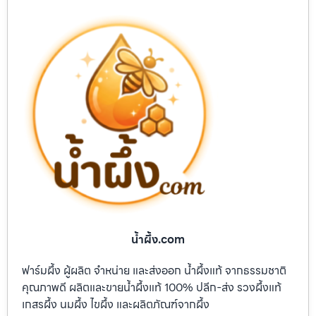
น้ำผึ้ง.com
ฟาร์มผึ้ง ผู้ผลิต จำหน่าย และส่งออก น้ำผึ้งแท้ จากธรรมชาติ
คุณภาพดี ผลิตและขายน้ำผึ้งแท้ 100% ปลีก-ส่ง รวงผึ้งแท้
เกสรผึ้ง นมผึ้ง ไขผึ้ง และผลิตภัณฑ์จากผึ้ง