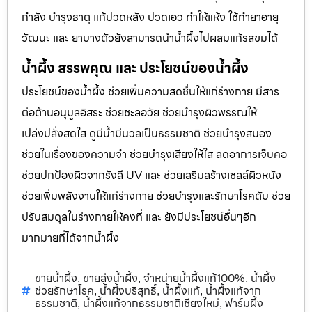
กำลัง บำรุงธาตุ แก้ปวดหลัง ปวดเอว ทำให้แห้ง ใช้ทำยาอายุ
วัฒนะ และ ยาบางตัวยังสามารถนำน้ำผึ้งไปผสมแก้รสขมได้
น้ำผึ้ง สรรพคุณ และ ประโยชน์ของน้ำผึ้ง
ประโยชน์ของน้ำผึ้ง ช่วยเพิ่มความสดชื่นให้แก่ร่างกาย มีสาร
ต่อต้านอนุมูลอิสระ ช่วยชะลอวัย ช่วยบำรุงผิวพรรณให้
เปล่งปลั่งสดใส ดูมีน้ำมีนวลเป็นธรรมชาติ ช่วยบำรุงสมอง
ช่วยในเรื่องของความจำ ช่วยบำรุงเสียงให้ใส ลดอาการเจ็บคอ
ช่วยปกป้องผิวจากรังสี UV และ ช่วยเสริมสร้างเซลล์ผิวหนัง
ช่วยเพิ่มพลังงานให้แก่ร่างกาย ช่วยบำรุงและรักษาโรคตับ ช่วย
ปรับสมดุลในร่างกายให้คงที่ และ ยังมีประโยชน์อื่นๆอีก
มากมายที่ได้จากน้ำผึ้ง
ขายน้ำผึ้ง
ขายส่งน้ำผึ้ง
จำหน่ายน้ำผึ้งแท้100%
น้ำผึ้ง
,
,
,
ช่วยรักษาโรค
น้ำผึ้งบริสุทธิ์
น้ำผึ้งแท้
น้ำผึ้งแท้จาก
,
,
,
ธรรมชาติ
น้ำผึ้งแท้จากธรรมชาติเชียงใหม่
ฟาร์มผึ้ง
,
,