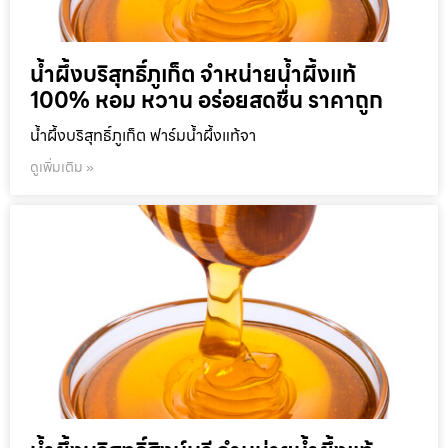
น้ำผึ้งบริสุทธิ์ภูเก็ต จำหน่ายน้ำผึ้งแท้
100% หอม หวาน อร่อยสดชื่น ราคาถูก
น้ำผึ้งบริสุทธิ์ภูเก็ต ฟาร์มน้ำผึ้งแท้จา
ดูเพิ่มเติม »