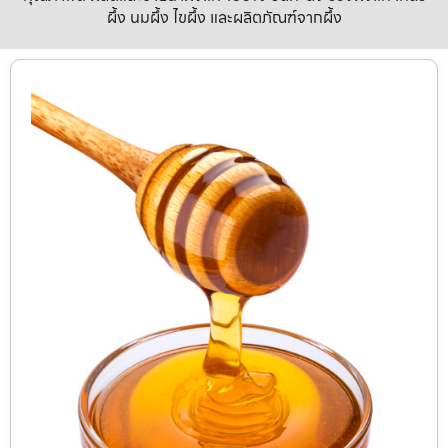
ผึ้ง นมผึ้ง ไขผึ้ง และผลิตภัณฑ์จากผึ้ง