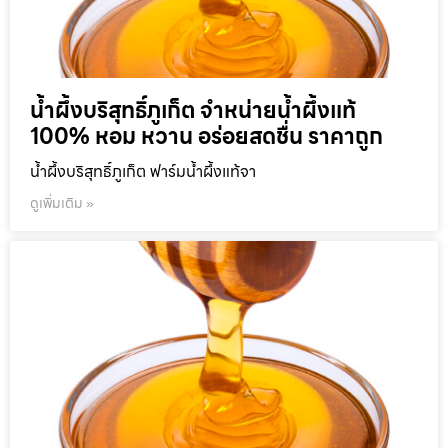
น้ำผึ้งบริสุทธิ์ภูเก็ต จำหน่ายน้ำผึ้งแท้
100% หอม หวาน อร่อยสดชื่น ราคาถูก
น้ำผึ้งบริสุทธิ์ภูเก็ต ฟาร์มน้ำผึ้งแท้จา
ดูเพิ่มเติม »