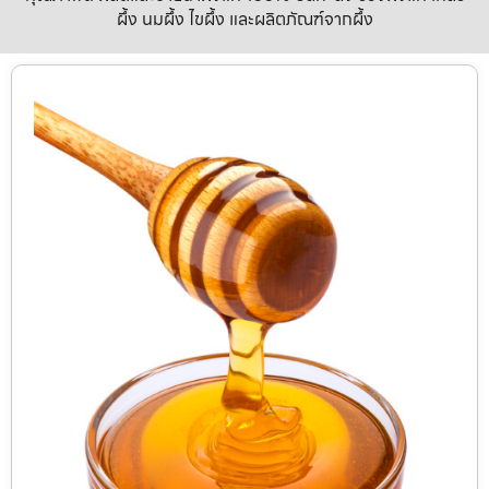
ผึ้ง นมผึ้ง ไขผึ้ง และผลิตภัณฑ์จากผึ้ง