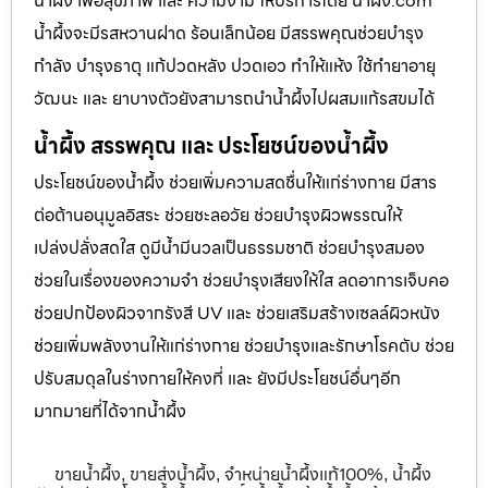
น้ำผึ้ง เพื่อสุขภาพ และ ความงาม ให้บริการโดย น้ำผึ้ง.com
น้ำผึ้งจะมีรสหวานฝาด ร้อนเล็กน้อย มีสรรพคุณช่วยบำรุง
กำลัง บำรุงธาตุ แก้ปวดหลัง ปวดเอว ทำให้แห้ง ใช้ทำยาอายุ
วัฒนะ และ ยาบางตัวยังสามารถนำน้ำผึ้งไปผสมแก้รสขมได้
น้ำผึ้ง สรรพคุณ และ ประโยชน์ของน้ำผึ้ง
ประโยชน์ของน้ำผึ้ง ช่วยเพิ่มความสดชื่นให้แก่ร่างกาย มีสาร
ต่อต้านอนุมูลอิสระ ช่วยชะลอวัย ช่วยบำรุงผิวพรรณให้
เปล่งปลั่งสดใส ดูมีน้ำมีนวลเป็นธรรมชาติ ช่วยบำรุงสมอง
ช่วยในเรื่องของความจำ ช่วยบำรุงเสียงให้ใส ลดอาการเจ็บคอ
ช่วยปกป้องผิวจากรังสี UV และ ช่วยเสริมสร้างเซลล์ผิวหนัง
ช่วยเพิ่มพลังงานให้แก่ร่างกาย ช่วยบำรุงและรักษาโรคตับ ช่วย
ปรับสมดุลในร่างกายให้คงที่ และ ยังมีประโยชน์อื่นๆอีก
มากมายที่ได้จากน้ำผึ้ง
ขายน้ำผึ้ง
ขายส่งน้ำผึ้ง
จำหน่ายน้ำผึ้งแท้100%
น้ำผึ้ง
,
,
,