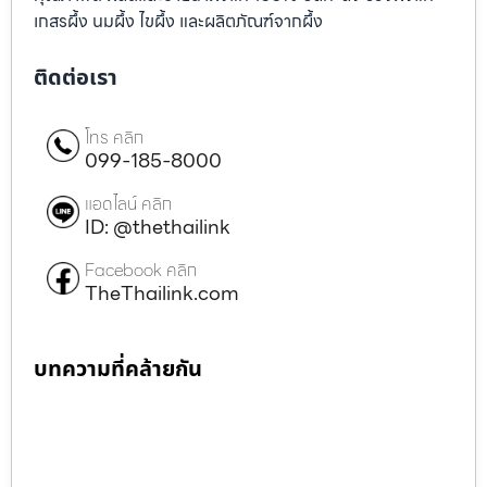
เกสรผึ้ง นมผึ้ง ไขผึ้ง และผลิตภัณฑ์จากผึ้ง
ติดต่อเรา
โทร คลิก
099-185-8000
แอดไลน์ คลิก
ID: @thethailink
Facebook คลิก
TheThailink.com
บทความที่คล้ายกัน