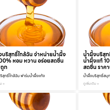
้งบริสุทธิ์ใกล้ฉัน จำหน่ายน้ำผึ้ง
น้ำผึ้งบริส
100% หอม หวาน อร่อยสดชื่น
น้ำผึ้งแท้
ถูก
สดชื่น ราคา
บริสุทธิ์ใกล้ฉัน ฟาร์มน้ำผึ้งแท้จ
น้ำผึ้งบริสุทธิ์ส
ิม »
ดูเพิ่มเติม »