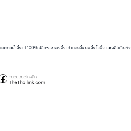
และขายน้ำผึ้งแท้ 100% ปลีก-ส่ง รวงผึ้งแท้ เกสรผึ้ง นมผึ้ง ไขผึ้ง และผลิตภัณฑ์จ
Facebook คลิก
TheThailink.com