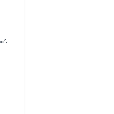
ากผึ้ง