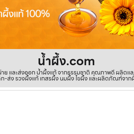
น้ำผึ้ง.com
ำหน่าย และส่งออก น้ำผึ้งแท้ จากธรรมชาติ คุณภาพดี ผลิตแ
ีก-ส่ง รวงผึ้งแท้ เกสรผึ้ง นมผึ้ง ไขผึ้ง และผลิตภัณฑ์จากผ