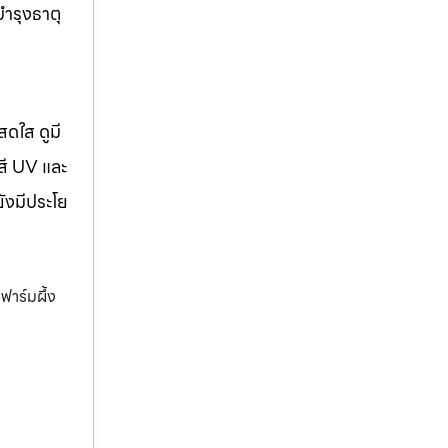
บำรุงธาตุ
สดใส ดูมี
สี UV และ
ยังมีประโย
ฟาร์มผึ้ง
,