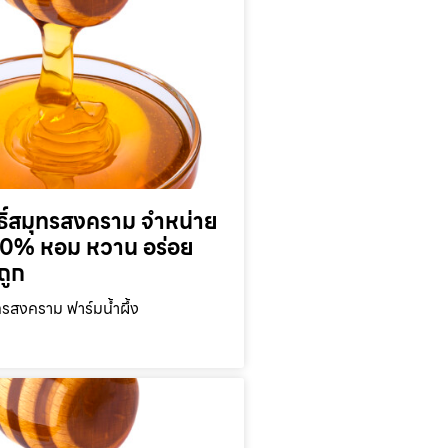
ุทธิ์สมุทรสงคราม จำหน่าย
 100% หอม หวาน อร่อย
ถูก
มุทรสงคราม ฟาร์มน้ำผึ้ง