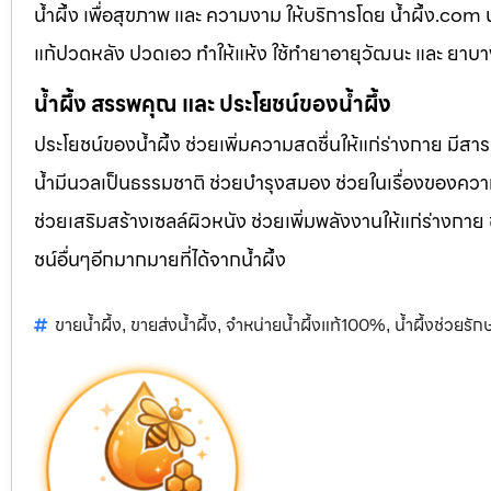
น้ำผึ้ง เพื่อสุขภาพ และ ความงาม ให้บริการโดย น้ำผึ้ง.co
แก้ปวดหลัง ปวดเอว ทำให้แห้ง ใช้ทำยาอายุวัฒนะ และ ยาบ
น้ำผึ้ง สรรพคุณ และ ประโยชน์ของน้ำผึ้ง
ประโยชน์ของน้ำผึ้ง ช่วยเพิ่มความสดชื่นให้แก่ร่างกาย มีสา
น้ำมีนวลเป็นธรรมชาติ ช่วยบำรุงสมอง ช่วยในเรื่องของควา
ช่วยเสริมสร้างเซลล์ผิวหนัง ช่วยเพิ่มพลังงานให้แก่ร่างกาย
ชน์อื่นๆอีกมากมายที่ได้จากน้ำผึ้ง
ขายน้ำผึ้ง
ขายส่งน้ำผึ้ง
จำหน่ายน้ำผึ้งแท้100%
น้ำผึ้งช่วยรั
,
,
,