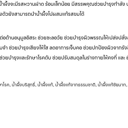
m น้ำผึ้งจะมีรสหวานฝาด ร้อนเล็กน้อย มีสรรพคุณช่วยบำรุงกำลัง 
างตัวยังสามารถนำน้ำผึ้งไปผสมแก้รสขมได้
รต่อต้านอนุมูลอิสระ ช่วยชะลอวัย ช่วยบำรุงผิวพรรณให้เปล่งปลั่ง
มจำ ช่วยบำรุงเสียงให้ใส ลดอาการเจ็บคอ ช่วยปกป้องผิวจากรัง
 ช่วยบำรุงและรักษาโรคตับ ช่วยปรับสมดุลในร่างกายให้คงที่ และ 
กษาโรค
น้ำผึ้งบริสุทธิ์
น้ำผึ้งแท้
น้ำผึ้งแท้จากธรรมชาติ
น้ำผึ้งแท้ชัยนาท
,
,
,
,